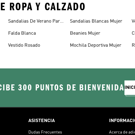
E ROPA Y CALZADO
Sandalias De Verano Para
Sandalias Blancas Mujer
V
Mujer
Falda Blanca
Beanies Mujer
C
Vestido Rosado
Mochila Deportiva Mujer
R
CIBE 300 PUNTOS DE BIENVENIDA
INIC
ASISTENCIA
INFORMACI
Dudas Frecuentes
Acerca de adi