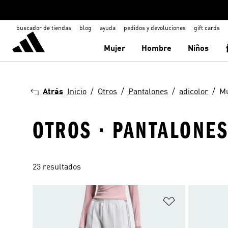
buscador de tiendas
blog
ayuda
pedidos y devoluciones
gift cards
Mujer
Hombre
Niños
Atrás
Inicio
Otros
Pantalones
adicolor
Mu
OTROS · PANTALONES
23 resultados
Añadir a la li