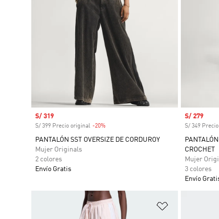
Precio de venta
S/ 319
Precio de 
S/ 279
S/ 399 Precio original
-20%
Descuento
S/ 349 Precio
PANTALÓN SST OVERSIZE DE CORDUROY
PANTALÓN 
Mujer Originals
CROCHET
2 colores
Mujer Origi
Envío Gratis
3 colores
Envío Grati
Añadir a la li