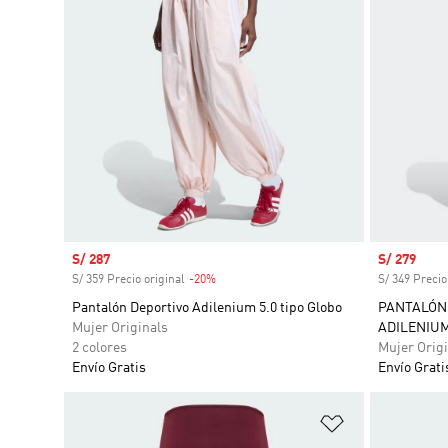
Precio de venta
S/ 287
Precio de 
S/ 279
S/ 359 Precio original
-20%
Descuento
S/ 349 Precio
Pantalón Deportivo Adilenium 5.0 tipo Globo
PANTALÓN 
Mujer Originals
ADILENIUM
2 colores
Mujer Origi
Envío Gratis
Envío Grati
Añadir a la li