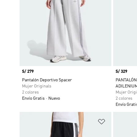
Precio
S/ 279
Precio
S/ 329
Pantalón Deportivo Spacer
PANTALÓN 
Mujer Originals
ADILENIU
2 colores
Mujer Origi
Envío Gratis
Nuevo
2 colores
Envío Grati
Añadir a la li