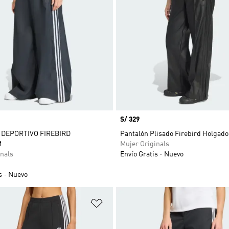
Precio
S/ 329
DEPORTIVO FIREBIRD
Pantalón Plisado Firebird Holgado
M
Mujer Originals
nals
Envío Gratis
Nuevo
s
Nuevo
sta de deseos
Añadir a la lista de deseos