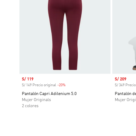
Precio de venta
S/ 119
Precio de 
S/ 209
S/ 149 Precio original
-20%
Descuento
S/ 349 Precio
Pantalón Capri Adilenium 5.0
Pantalón de
Mujer Originals
Mujer Origi
2 colores