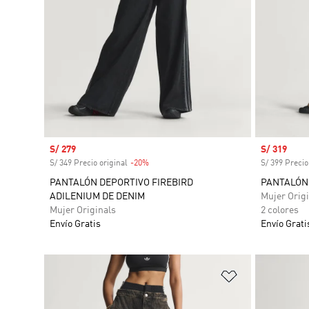
Precio de venta
S/ 279
Precio de 
S/ 319
S/ 349 Precio original
-20%
Descuento
S/ 399 Precio
PANTALÓN DEPORTIVO FIREBIRD
PANTALÓN 
ADILENIUM DE DENIM
Mujer Origi
Mujer Originals
2 colores
Envío Gratis
Envío Grati
Añadir a la li