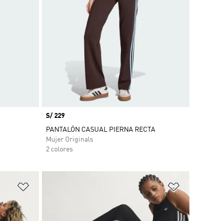
Precio
S/ 229
PANTALÓN CASUAL PIERNA RECTA
Mujer Originals
2 colores
Añadir a la lista de deseos
Añadir a la