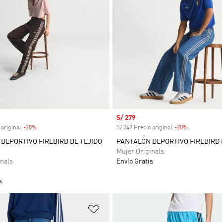
venta
Precio de venta
S/ 279
 original
-20%
Descuento
S/ 349 Precio original
-20%
Descuento
DEPORTIVO FIREBIRD DE TEJIDO
PANTALÓN DEPORTIVO FIREBIRD 
Mujer Originals
nals
Envío Gratis
s
sta de deseos
Añadir a la lista de deseos