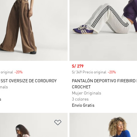
venta
Precio de venta
S/ 279
 original
-20%
Descuento
S/ 349 Precio original
-20%
Descuento
SST OVERSIZE DE CORDUROY
PANTALÓN DEPORTIVO FIREBIRD 
nals
CROCHET
Mujer Originals
s
3 colores
Envío Gratis
sta de deseos
Añadir a la lista de deseos