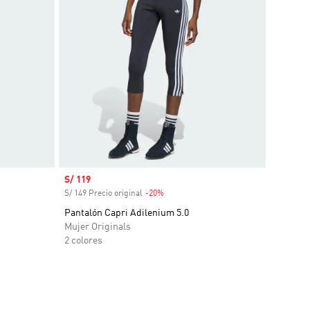
Precio de venta
S/ 119
S/ 149 Precio original
-20%
Descuento
Pantalón Capri Adilenium 5.0
Mujer Originals
2 colores