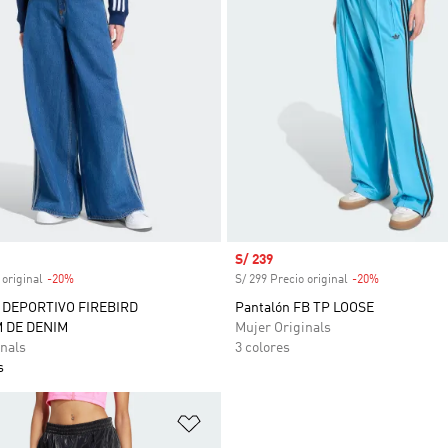
venta
Precio de venta
S/ 239
 original
-20%
Descuento
S/ 299 Precio original
-20%
Descuento
DEPORTIVO FIREBIRD
Pantalón FB TP LOOSE
 DE DENIM
Mujer Originals
nals
3 colores
s
sta de deseos
Añadir a la lista de deseos