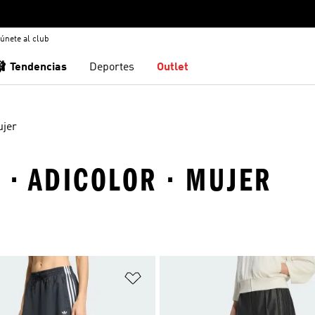
únete al club
🩰 Tendencias
Deportes
Outlet
jer
 · ADICOLOR · MUJER
sta de deseos
Añadir a la lista de deseos