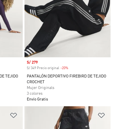
Precio de venta
S/ 279
S/ 349 Precio original
-20%
Descuento
DE TEJIDO
PANTALÓN DEPORTIVO FIREBIRD DE TEJIDO
CROCHET
Mujer Originals
3 colores
Envío Gratis
Añadir a la lista de deseos
Añadir a la