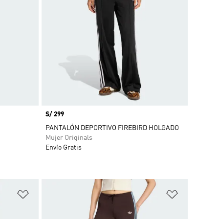
Precio
S/ 299
PANTALÓN DEPORTIVO FIREBIRD HOLGADO
Mujer Originals
Envío Gratis
Añadir a la lista de deseos
Añadir a la