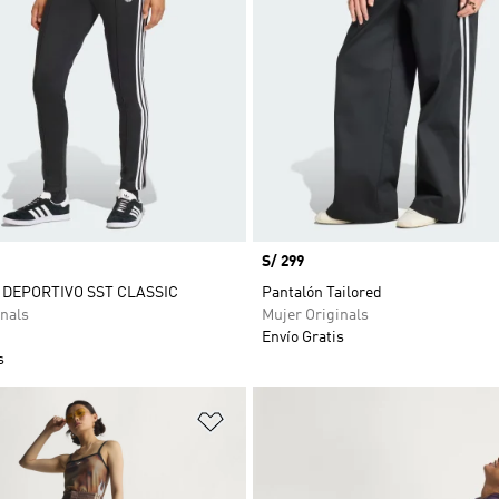
Precio
S/ 299
DEPORTIVO SST CLASSIC
Pantalón Tailored
nals
Mujer Originals
Envío Gratis
s
sta de deseos
Añadir a la lista de deseos