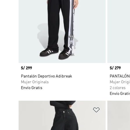
Precio
S/ 299
Precio
S/ 279
Pantalón Deportivo Adibreak
PANTALÓN 
Mujer Originals
Mujer Origi
Envío Gratis
2 colores
Envío Grati
Añadir a la li