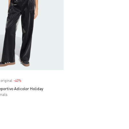
venta
 original
-40%
Descuento
portivo Adicolor Holiday
nals