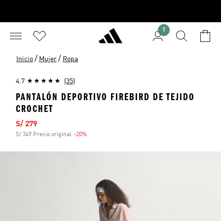
1
/
/
Inicio
Mujer
Ropa
4.7
(35)
PANTALÓN DEPORTIVO FIREBIRD DE TEJIDO
CROCHET
Precio de venta
S/ 279
S/ 349 Precio original
-20%
Descuento