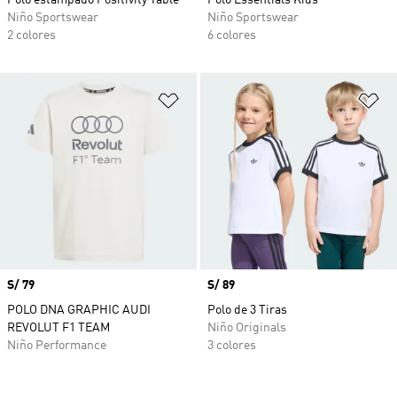
Polo estampado Positivity Table
Polo Essentials Kids
Niño Sportswear
Niño Sportswear
2 colores
6 colores
Añadir a la lista de deseos
Añ
Precio
S/ 79
Precio
S/ 89
POLO DNA GRAPHIC AUDI
Polo de 3 Tiras
REVOLUT F1 TEAM
Niño Originals
Niño Performance
3 colores