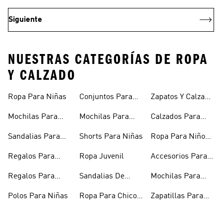
Siguiente
NUESTRAS CATEGORÍAS DE ROPA
Y CALZADO
Ropa Para Niñas
Conjuntos Para
Zapatos Y Calzado
Niñas
Para Niñas
Mochilas Para
Mochilas Para
Calzados Para
Niñas
Adolescentes
Niños
Sandalias Para
Shorts Para Niñas
Ropa Para Niños
Niñas
De Invierno
Regalos Para
Ropa Juvenil
Accesorios Para
Niñas
Niños
Regalos Para
Sandalias De
Mochilas Para
Adolescentes
Verano Para
Niños
Polos Para Niñas
Ropa Para Chicos
Zapatillas Para
Niñas
Adolescentes
Futsal Para Niños