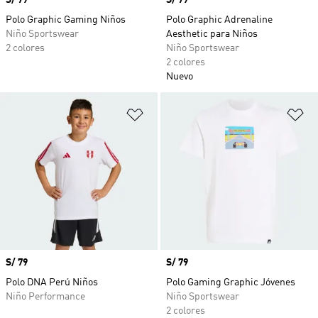
Precio
S/ 79
Precio
S/ 79
Polo Graphic Gaming Niños
Polo Graphic Adrenaline
Niño Sportswear
Aesthetic para Niños
2 colores
Niño Sportswear
2 colores
Nuevo
Añadir a la lista de deseos
Añ
Precio
S/ 79
Precio
S/ 79
Polo DNA Perú Niños
Polo Gaming Graphic Jóvenes
Niño Performance
Niño Sportswear
2 colores