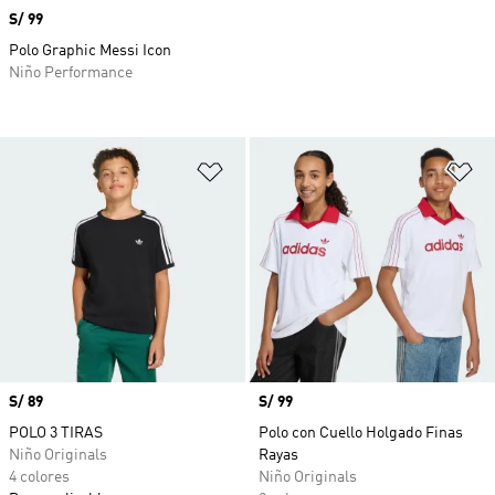
Precio
S/ 99
Polo Graphic Messi Icon
Niño Performance
Añadir a la lista de deseos
Añ
Precio
S/ 89
Precio
S/ 99
POLO 3 TIRAS
Polo con Cuello Holgado Finas
Niño Originals
Rayas
4 colores
Niño Originals