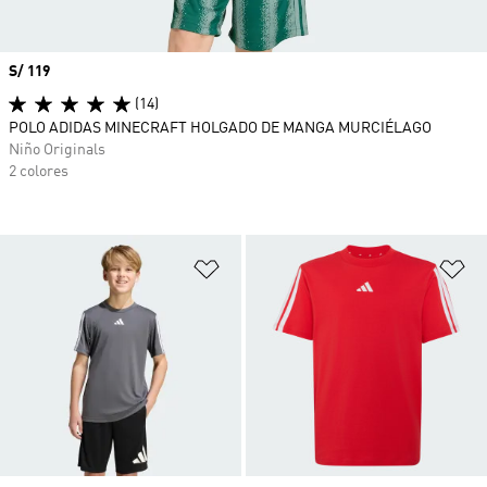
Precio
S/ 119
(14)
POLO ADIDAS MINECRAFT HOLGADO DE MANGA MURCIÉLAGO
Niño Originals
2 colores
Añadir a la lista de deseos
Añ