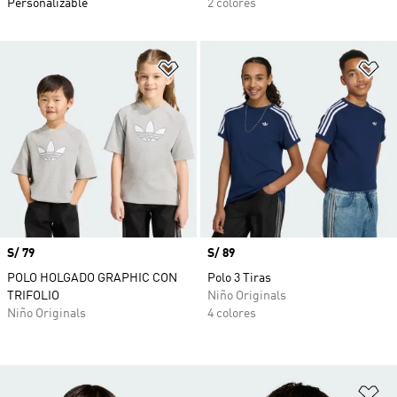
Personalizable
2 colores
Añadir a la lista de deseos
Añ
Precio
S/ 79
Precio
S/ 89
POLO HOLGADO GRAPHIC CON
Polo 3 Tiras
TRIFOLIO
Niño Originals
Niño Originals
4 colores
Añ