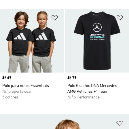
Añadir a la lista de deseos
Añ
Precio
S/ 69
Precio
S/ 79
Polo para niños Essentials
Polo Graphic DNA Mercedes -
Niño Sportswear
AMG Petronas F1 Team
5 colores
Niño Performance
Añ