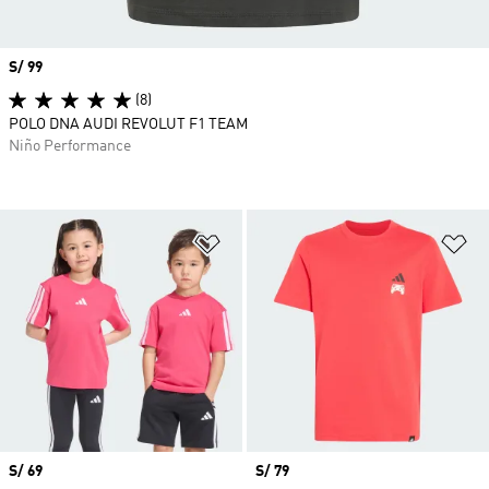
Precio
S/ 99
(8)
POLO DNA AUDI REVOLUT F1 TEAM
Niño Performance
Añadir a la lista de deseos
Añ
Precio
S/ 69
Precio
S/ 79