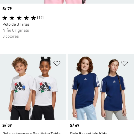
Precio
S/ 79
(12)
Polo de 3 Tiras
Niño Originals
3 colores
Añadir a la lista de deseos
Añ
Precio
S/ 59
Precio
S/ 69