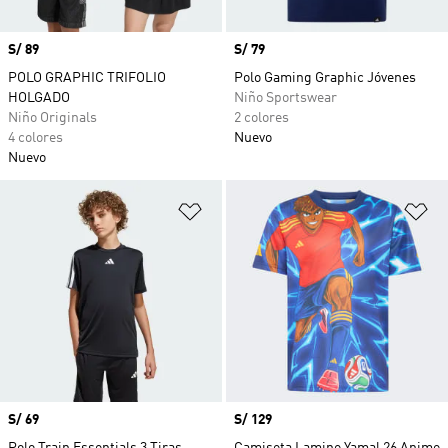
Precio
S/ 89
Precio
S/ 79
POLO GRAPHIC TRIFOLIO
Polo Gaming Graphic Jóvenes
HOLGADO
Niño Sportswear
Niño Originals
2 colores
4 colores
Nuevo
Nuevo
Añadir a la lista de deseos
Añ
Precio
S/ 69
Precio
S/ 129