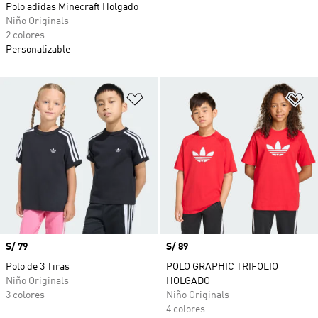
Polo adidas Minecraft Holgado
Niño Originals
2 colores
Personalizable
Añadir a la lista de deseos
Añ
Precio
S/ 79
Precio
S/ 89
Polo de 3 Tiras
POLO GRAPHIC TRIFOLIO
Niño Originals
HOLGADO
3 colores
Niño Originals
4 colores