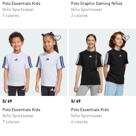
Polo Essentials Kids
Polo Graphic Gaming Niños
Niño Sportswear
Niño Sportswear
7 colores
2 colores
Añadir a la lista de deseos
Añ
Precio
S/ 69
Precio
S/ 69
Polo Essentials Kids
Polo Essentials Kids
Niño Sportswear
Niño Sportswear
7 colores
6 colores