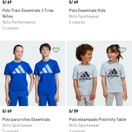
Precio
S/ 69
Precio
S/ 69
Polo Train Essentials 3 Tiras
Polo Essentials Kids
Niños
Niño Sportswear
Niño Performance
6 colores
5 colores
Añadir a la lista de deseos
Añ
Precio
S/ 69
Precio
S/ 59
Polo para niños Essentials
Polo estampado Positivity Table
Niño Sportswear
Niño Sportswear
5 colores
2 colores