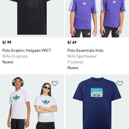
Precio
S/ 99
Precio
S/ 69
Polo Graphic Holgado VRCT
Polo Essentials Kids
Niño Originals
Niño Sportswear
Nuevo
7 colores
Nuevo
Añadir a la lista de deseos
Añ