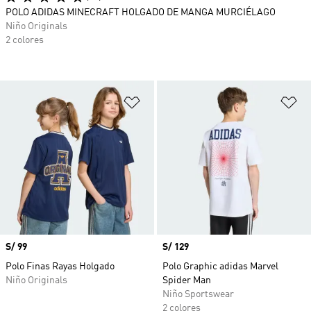
POLO ADIDAS MINECRAFT HOLGADO DE MANGA MURCIÉLAGO
Niño Originals
2 colores
Añadir a la lista de deseos
Añ
Precio
S/ 99
Precio
S/ 129
Polo Finas Rayas Holgado
Polo Graphic adidas Marvel
Niño Originals
Spider Man
Niño Sportswear
2 colores