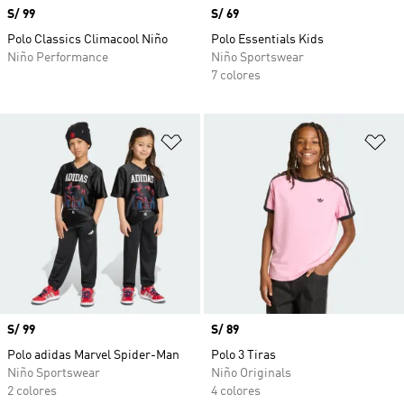
Precio
S/ 99
Precio
S/ 69
Polo Classics Climacool Niño
Polo Essentials Kids
Niño Performance
Niño Sportswear
7 colores
Añadir a la lista de deseos
Añ
Precio
S/ 99
Precio
S/ 89
Polo adidas Marvel Spider-Man
Polo 3 Tiras
Niño Sportswear
Niño Originals
2 colores
4 colores