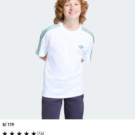
Precio
S/ 119
(14)