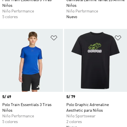
Polo Train Essentials 3 Tiras
Camiseta Lamine Yamal 26 Anime
Niños
Niños
Niño Performance
Niño Performance
5 colores
Nuevo
Añadir a la lista de deseos
Añ
Precio
S/ 69
Precio
S/ 79
Polo Train Essentials 3 Tiras
Polo Graphic Adrenaline
Niños
Aesthetic para Niños
Niño Performance
Niño Sportswear
5 colores
2 colores