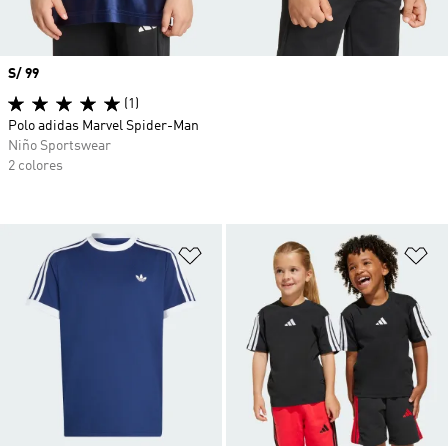
Precio
S/ 99
(1)
Polo adidas Marvel Spider-Man
Niño Sportswear
2 colores
Añadir a la lista de deseos
Añ