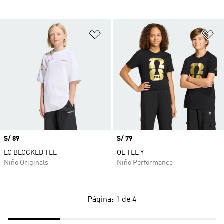
Añadir a la lista de deseos
Añ
Precio
S/ 89
Precio
S/ 79
LO BLOCKED TEE
OE TEE Y
Niño Originals
Niño Performance
Página: 1 de 4