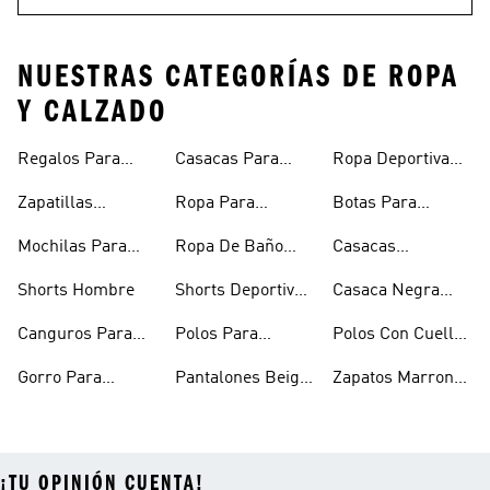
NUESTRAS CATEGORÍAS DE ROPA
Y CALZADO
Regalos Para
Casacas Para
Ropa Deportiva
Hombre
Hombre
Hombre
Zapatillas
Ropa Para
Botas Para
Urbanas Hombre
Hombres
Hombre
Mochilas Para
Ropa De Baño
Casacas
Hombre
Hombre
Impermeables
Shorts Hombre
Shorts Deportivos
Casaca Negra
Hombre
Hombre
Hombre
Canguros Para
Polos Para
Polos Con Cuello
Hombre
Hombre
Para Hombre
Gorro Para
Pantalones Beige
Zapatos Marron
Hombres
Hombre
Hombre
¡TU OPINIÓN CUENTA!