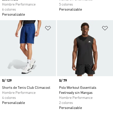
Hombre Performance
5 colores
6 colores
Personalizable
Personalizable
Añadir a la lista de deseos
Añ
Precio
S/ 129
Precio
S/ 79
Shorts de Tenis Club Climacool
Polo Workout Essentials
Hombre Performance
Feelready sin Mangas
4 colores
Hombre Performance
Personalizable
2 colores
Personalizable