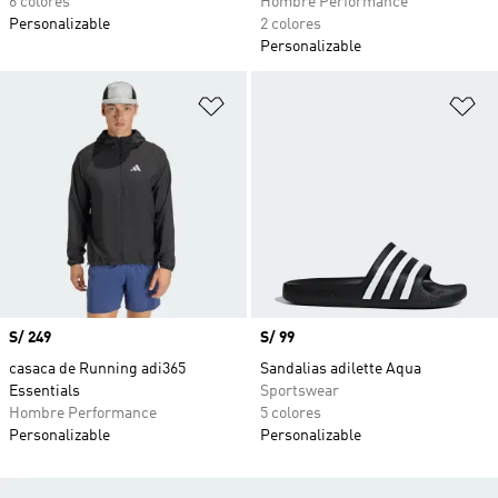
6 colores
Hombre Performance
Personalizable
2 colores
Personalizable
Añadir a la lista de deseos
Añ
Precio
S/ 249
Precio
S/ 99
casaca de Running adi365
Sandalias adilette Aqua
Essentials
Sportswear
Hombre Performance
5 colores
Personalizable
Personalizable