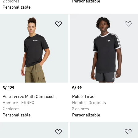
2 colores
Personalizable
Personalizable
Añadir a la lista de deseos
Añ
Precio
S/ 129
Precio
S/ 99
Polo Terrex Multi Climacool
Polo 3 Tiras
Hombre TERREX
Hombre Originals
2 colores
5 colores
Personalizable
Personalizable
Añadir a la lista de deseos
Añ