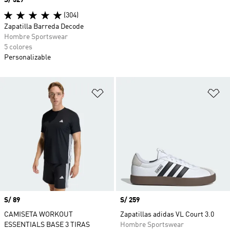
(304)
Zapatilla Barreda Decode
Hombre Sportswear
5 colores
Personalizable
Añadir a la lista de deseos
Añ
Precio
S/ 89
Precio
S/ 259
CAMISETA WORKOUT
Zapatillas adidas VL Court 3.0
ESSENTIALS BASE 3 TIRAS
Hombre Sportswear