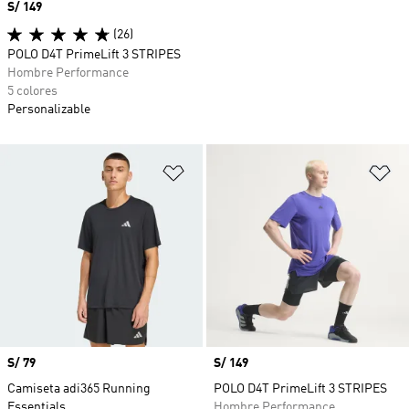
Precio
S/ 149
(26)
POLO D4T PrimeLift 3 STRIPES
Hombre Performance
5 colores
Personalizable
Añadir a la lista de deseos
Añ
Precio
S/ 79
Precio
S/ 149
Camiseta adi365 Running
POLO D4T PrimeLift 3 STRIPES
Essentials
Hombre Performance