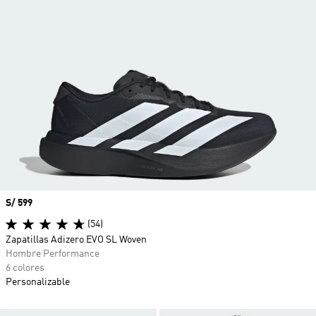
Precio
S/ 599
(54)
Zapatillas Adizero EVO SL Woven
Hombre Performance
6 colores
Personalizable