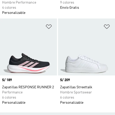
Hombre Performance
9 colores
4 colores
Envío Gratis
Personalizable
Añadir a la lista de deseos
Añ
Precio
S/ 189
Precio
S/ 209
Zapatillas RESPONSE RUNNER 2
Zapatillas Streettalk
Performance
Hombre Sportswear
6 colores
6 colores
Personalizable
Personalizable