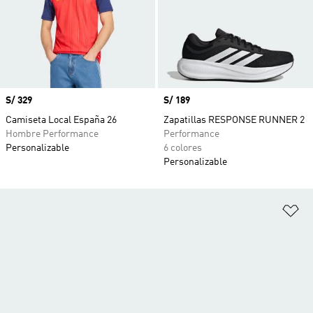
Precio
S/ 329
Precio
S/ 189
Camiseta Local España 26
Zapatillas RESPONSE RUNNER 2
Hombre Performance
Performance
Personalizable
6 colores
Personalizable
Añ