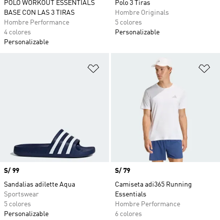
POLO WORKOUT ESSENTIALS
Polo 3 Tiras
BASE CON LAS 3 TIRAS
Hombre Originals
Hombre Performance
5 colores
4 colores
Personalizable
Personalizable
Añadir a la lista de deseos
Añ
Precio
S/ 99
Precio
S/ 79
Sandalias adilette Aqua
Camiseta adi365 Running
Sportswear
Essentials
5 colores
Hombre Performance
Personalizable
6 colores