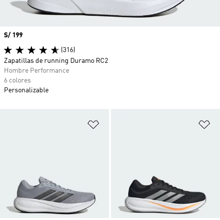
Precio
S/ 199
(316)
Zapatillas de running Duramo RC2
Hombre Performance
6 colores
Personalizable
Añadir a la lista de deseos
Añ