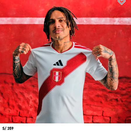
Añ
Precio
S/ 359