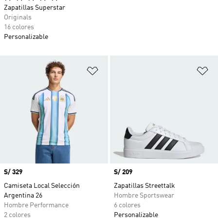
Zapatillas Superstar
Originals
16 colores
Personalizable
Añadir a la lista de deseos
Añ
Precio
S/ 329
Precio
S/ 209
Camiseta Local Selección
Zapatillas Streettalk
Argentina 26
Hombre Sportswear
Hombre Performance
6 colores
2 colores
Personalizable