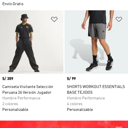
Envío Gratis
Añadir a la lista de deseos
Añ
Precio
S/ 359
Precio
S/ 99
Camiseta Visitante Selección
SHORTS WORKOUT ESSENTIALS
Peruana 26 Versión Jugador
BASE TEJIDOS
Hombre Performance
Hombre Performance
2 colores
4 colores
Personalizable
Personalizable