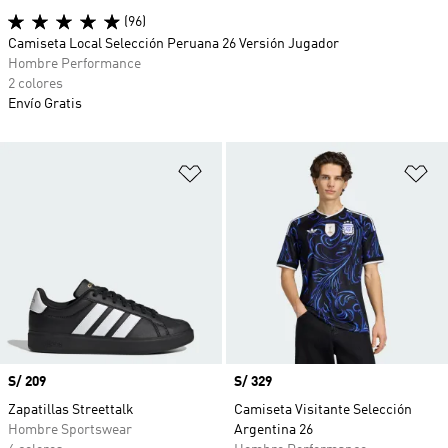
(96)
Camiseta Local Selección Peruana 26 Versión Jugador
Hombre Performance
2 colores
Envío Gratis
Añadir a la lista de deseos
Añ
Precio
S/ 209
Precio
S/ 329
Zapatillas Streettalk
Camiseta Visitante Selección
Hombre Sportswear
Argentina 26