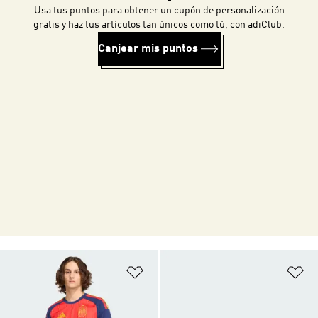
Usa tus puntos para obtener un cupón de personalización
gratis y haz tus artículos tan únicos como tú, con adiClub.
Canjear mis puntos
Añadir a la lista de deseos
Añ