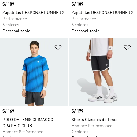
Precio
S/ 189
Precio
S/ 189
Zapatillas RESPONSE RUNNER 2
Zapatillas RESPONSE RUNNER 2
Performance
Performance
6 colores
6 colores
Personalizable
Personalizable
Añadir a la lista de deseos
Añ
Precio
S/ 169
Precio
S/ 179
POLO DE TENIS CLIMACOOL
Shorts Classics de Tenis
GRAPHIC CLUB
Hombre Performance
Hombre Performance
2 colores