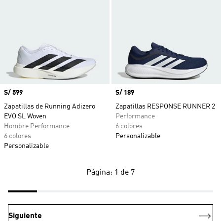
Precio
S/ 599
Precio
S/ 189
Zapatillas de Running Adizero
Zapatillas RESPONSE RUNNER 2
EVO SL Woven
Performance
Hombre Performance
6 colores
6 colores
Personalizable
Personalizable
Página: 1 de 7
Siguiente