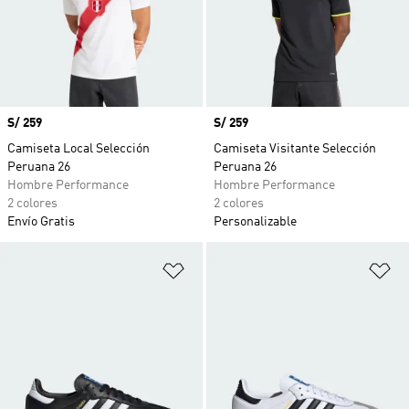
Precio
S/ 259
Precio
S/ 259
Camiseta Local Selección
Camiseta Visitante Selección
Peruana 26
Peruana 26
Hombre Performance
Hombre Performance
2 colores
2 colores
Envío Gratis
Personalizable
Añadir a la lista de deseos
Añ