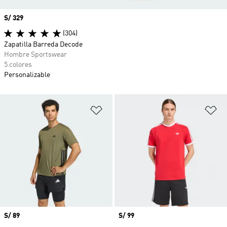
Precio
S/ 329
(304)
Zapatilla Barreda Decode
Hombre Sportswear
5 colores
Personalizable
Añadir a la lista de deseos
Añ
Precio
S/ 89
Precio
S/ 99