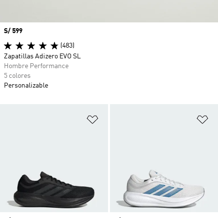
Precio
S/ 599
(483)
Zapatillas Adizero EVO SL
Hombre Performance
5 colores
Personalizable
Añadir a la lista de deseos
Añ