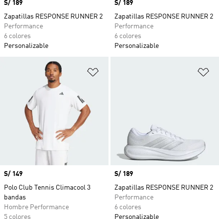
Precio
S/ 189
Precio
S/ 189
Zapatillas RESPONSE RUNNER 2
Zapatillas RESPONSE RUNNER 2
Performance
Performance
6 colores
6 colores
Personalizable
Personalizable
Añadir a la lista de deseos
Añ
Precio
S/ 149
Precio
S/ 189
Polo Club Tennis Climacool 3
Zapatillas RESPONSE RUNNER 2
bandas
Performance
Hombre Performance
6 colores
5 colores
Personalizable