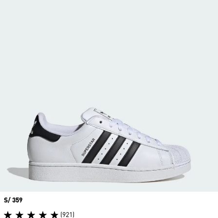
Precio
S/ 359
(921)