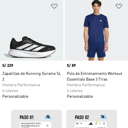
Añadir a la lista de deseos
Añ
Precio
S/ 229
Precio
S/ 89
Zapatillas de Running Duramo SL
Polo de Entrenamiento Workout
2
Essentials Base 3 Tiras
Hombre Performance
Hombre Performance
4 colores
4 colores
Personalizable
Personalizable