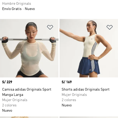
Hombre Originals
Envío Gratis
Nuevo
Añadir a la lista de deseos
Añ
Precio
S/ 229
Precio
S/ 169
Camisa adidas Originals Sport
Shorts adidas Originals Sport
Manga Larga
Mujer Originals
Mujer Originals
2 colores
2 colores
Nuevo
Nuevo