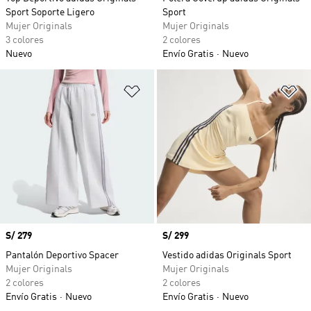
Sport Soporte Ligero
Sport
Mujer Originals
Mujer Originals
3 colores
2 colores
Nuevo
Envío Gratis
Nuevo
Añadir a la lista de deseos
Añ
Precio
S/ 279
Precio
S/ 299
Pantalón Deportivo Spacer
Vestido adidas Originals Sport
Mujer Originals
Mujer Originals
2 colores
2 colores
Envío Gratis
Nuevo
Envío Gratis
Nuevo