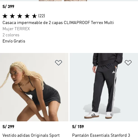
Precio
S/ 399
(22)
Casaca impermeable de 2 capas CLIMAPROOF Terrex Multi
Mujer TERREX
2 colores
Envío Gratis
Añadir a la lista de deseos
Añ
Precio
S/ 299
Precio
S/ 159
Vestido adidas Originals Sport
Pantalón Essentials Stanford 3