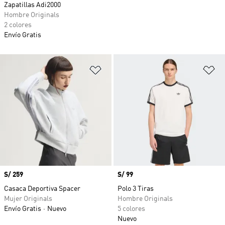
Zapatillas Adi2000
Hombre Originals
2 colores
Envío Gratis
Añadir a la lista de deseos
Añ
Precio
S/ 259
Precio
S/ 99
Casaca Deportiva Spacer
Polo 3 Tiras
Mujer Originals
Hombre Originals
Envío Gratis
Nuevo
5 colores
Nuevo