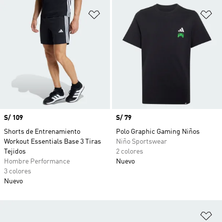
Añadir a la lista de deseos
Añ
Precio
S/ 109
Precio
S/ 79
Shorts de Entrenamiento
Polo Graphic Gaming Niños
Workout Essentials Base 3 Tiras
Niño Sportswear
Tejidos
2 colores
Hombre Performance
Nuevo
3 colores
Nuevo
Añ