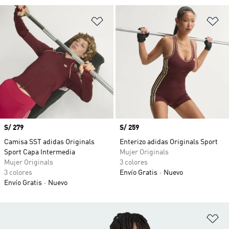
Añadir a la lista de deseos
Añ
Precio
S/ 279
Precio
S/ 259
Camisa SST adidas Originals
Enterizo adidas Originals Sport
Sport Capa Intermedia
Mujer Originals
Mujer Originals
3 colores
3 colores
Envío Gratis
Nuevo
Envío Gratis
Nuevo
Añ