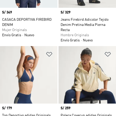
Precio
S/ 349
Precio
S/ 329
CASACA DEPORTIVA FIREBIRD
Jeans Firebird Adicolor Tejido
DENIM
Denim Pretina Media Pierna
Mujer Originals
Recta
Envío Gratis
Nuevo
Hombre Originals
Envío Gratis
Nuevo
Añadir a la lista de deseos
Añ
Precio
S/ 179
Precio
S/ 259
Top Deportivo adidas Originals
Polera Coverup adidas Originals