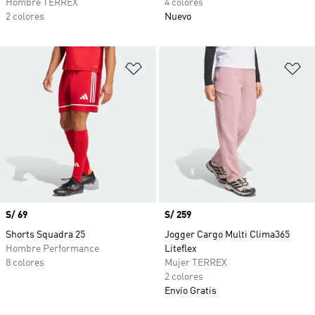
Hombre TERREX
4 colores
2 colores
Nuevo
Añadir a la lista de deseos
Añ
Precio
S/ 69
Precio
S/ 259
Shorts Squadra 25
Jogger Cargo Multi Clima365
Hombre Performance
Liteflex
8 colores
Mujer TERREX
2 colores
Envío Gratis