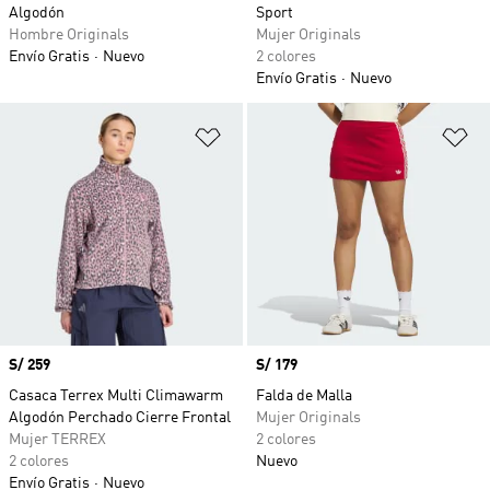
Algodón
Sport
Hombre Originals
Mujer Originals
Envío Gratis
Nuevo
2 colores
Envío Gratis
Nuevo
Añadir a la lista de deseos
Añ
Precio
S/ 259
Precio
S/ 179
Casaca Terrex Multi Climawarm
Falda de Malla
Algodón Perchado Cierre Frontal
Mujer Originals
Mujer TERREX
2 colores
2 colores
Nuevo
Envío Gratis
Nuevo