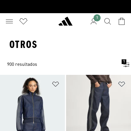
1
OTROS
1
900 resultados
Añadir a la lista de deseos
Añ