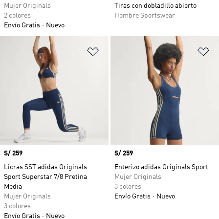
Mujer Originals
Tiras con dobladillo abierto
2 colores
Hombre Sportswear
Envío Gratis
Nuevo
Añadir a la lista de deseos
Añ
Precio
S/ 259
Precio
S/ 259
Licras SST adidas Originals
Enterizo adidas Originals Sport
Sport Superstar 7/8 Pretina
Mujer Originals
Media
3 colores
Mujer Originals
Envío Gratis
Nuevo
3 colores
Envío Gratis
Nuevo