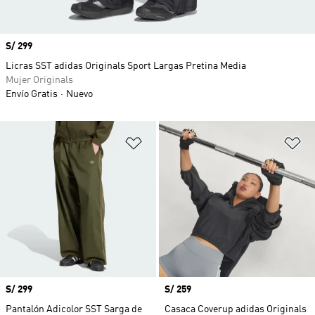
Precio
S/ 299
Licras SST adidas Originals Sport Largas Pretina Media
Mujer Originals
Envío Gratis
Nuevo
Añadir a la lista de deseos
Añ
Precio
S/ 299
Precio
S/ 259
Pantalón Adicolor SST Sarga de
Casaca Coverup adidas Originals