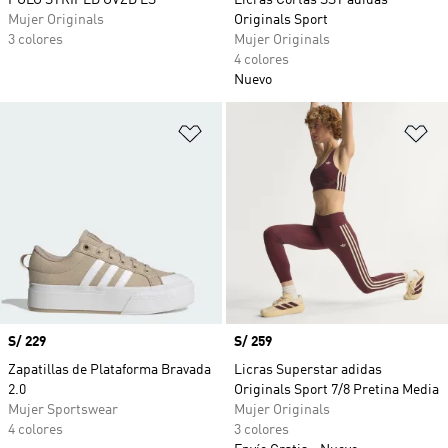
POLO STRIPED OVZD LS
Licras Cortas SST adidas
Mujer Originals
Originals Sport
3 colores
Mujer Originals
4 colores
Nuevo
Añadir a la lista de deseos
Añ
Precio
S/ 229
Precio
S/ 259
Zapatillas de Plataforma Bravada
Licras Superstar adidas
2.0
Originals Sport 7/8 Pretina Media
Mujer Sportswear
Mujer Originals
4 colores
3 colores