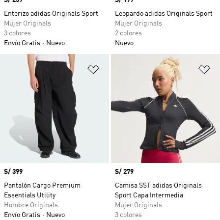
Precio
S/ 259
Precio
S/ 199
Enterizo adidas Originals Sport
Leopardo adidas Originals Sport
Mujer Originals
Mujer Originals
3 colores
2 colores
Envío Gratis
Nuevo
Nuevo
Añadir a la lista de deseos
Añ
Precio
S/ 399
Precio
S/ 279
Pantalón Cargo Premium
Camisa SST adidas Originals
Essentials Utility
Sport Capa Intermedia
Hombre Originals
Mujer Originals
Envío Gratis
Nuevo
3 colores