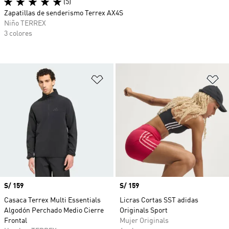
(5)
Zapatillas de senderismo Terrex AX4S
Niño TERREX
3 colores
Añadir a la lista de deseos
Añ
Precio
S/ 159
Precio
S/ 159
Casaca Terrex Multi Essentials
Licras Cortas SST adidas
Algodón Perchado Medio Cierre
Originals Sport
Frontal
Mujer Originals