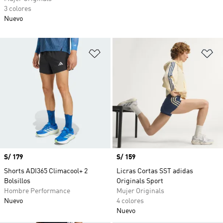
3 colores
Nuevo
Añadir a la lista de deseos
Añ
Precio
S/ 179
Precio
S/ 159
Shorts ADI365 Climacool+ 2
Licras Cortas SST adidas
Bolsillos
Originals Sport
Hombre Performance
Mujer Originals
Nuevo
4 colores
Nuevo