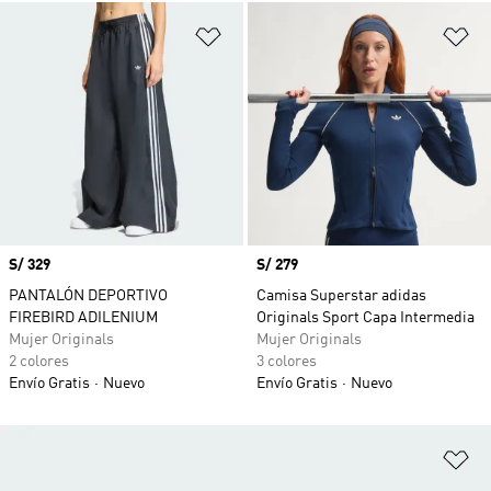
Añadir a la lista de deseos
Añ
Precio
S/ 329
Precio
S/ 279
PANTALÓN DEPORTIVO
Camisa Superstar adidas
FIREBIRD ADILENIUM
Originals Sport Capa Intermedia
Mujer Originals
Mujer Originals
2 colores
3 colores
Envío Gratis
Nuevo
Envío Gratis
Nuevo
Añ