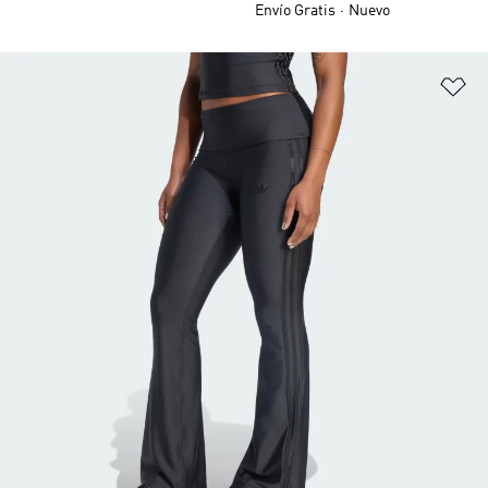
Envío Gratis
Nuevo
Añ