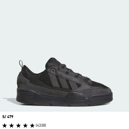
Precio
S/ 479
(4338)