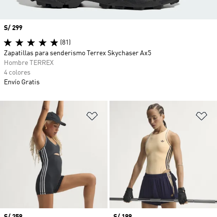
Precio
S/ 299
(81)
Zapatillas para senderismo Terrex Skychaser Ax5
Hombre TERREX
4 colores
Envío Gratis
Añadir a la lista de deseos
Añ