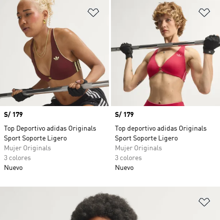
Añadir a la lista de deseos
Añ
Precio
S/ 179
Precio
S/ 179
Top Deportivo adidas Originals
Top deportivo adidas Originals
Sport Soporte Ligero
Sport Soporte Ligero
Mujer Originals
Mujer Originals
3 colores
3 colores
Nuevo
Nuevo
Añ