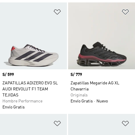
Añadir a la lista de deseos
Añ
Precio
S/ 599
Precio
S/ 779
ZAPATILLAS ADIZERO EVO SL
Zapatillas Megaride AG XL
AUDI REVOLUT F1 TEAM
Chavarria
TEJIDAS
Originals
Hombre Performance
Envío Gratis
Nuevo
Envío Gratis
Añadir a la lista de deseos
Añ