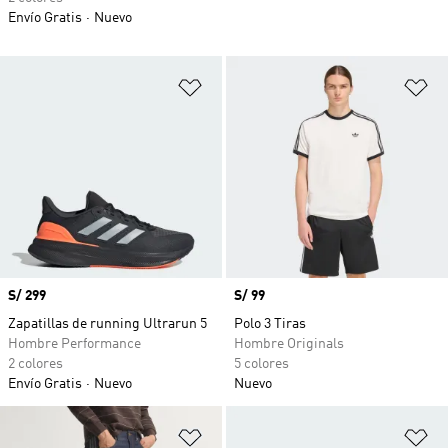
Envío Gratis
Nuevo
Añadir a la lista de deseos
Añ
Precio
S/ 299
Precio
S/ 99
Zapatillas de running Ultrarun 5
Polo 3 Tiras
Hombre Performance
Hombre Originals
2 colores
5 colores
Envío Gratis
Nuevo
Nuevo
Añadir a la lista de deseos
Añ