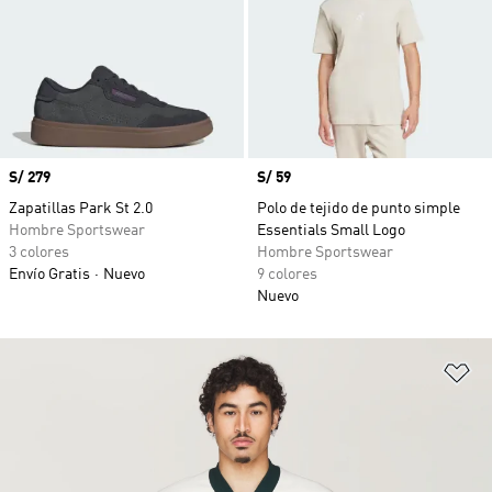
Precio
S/ 279
Precio
S/ 59
Zapatillas Park St 2.0
Polo de tejido de punto simple
Hombre Sportswear
Essentials Small Logo
3 colores
Hombre Sportswear
Envío Gratis
Nuevo
9 colores
Nuevo
Añ