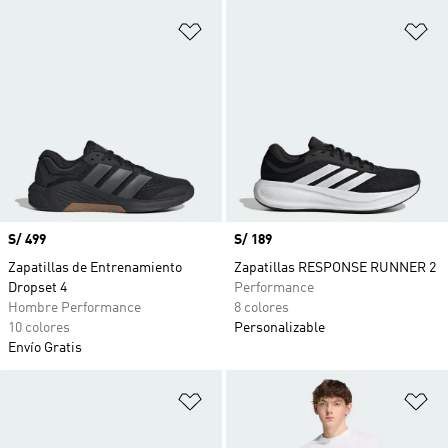
Añadir a la lista de deseos
Añ
Precio
S/ 499
Precio
S/ 189
Zapatillas de Entrenamiento
Zapatillas RESPONSE RUNNER 2
Dropset 4
Performance
Hombre Performance
8 colores
10 colores
Personalizable
Envío Gratis
Añadir a la lista de deseos
Añ