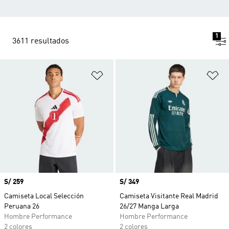
1
3611 resultados
Añadir a la lista de deseos
Añ
Precio
S/ 259
Precio
S/ 349
Camiseta Local Selección
Camiseta Visitante Real Madrid
Peruana 26
26/27 Manga Larga
Hombre Performance
Hombre Performance
2 colores
2 colores