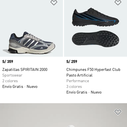
Añadir a la lista de deseos
Añ
Precio
S/ 359
Precio
S/ 259
Zapatillas SPIRITAIN 2000
Chimpunes F50 Hyperfast Club
Sportswear
Pasto Artificial
2 colores
Performance
Envío Gratis
Nuevo
3 colores
Envío Gratis
Nuevo
Añ