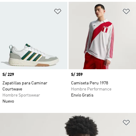
Añadir a la lista de deseos
Añ
Precio
S/ 229
Precio
S/ 359
Zapatillas para Caminar
Camiseta Peru 1978
Courtwave
Hombre Performance
Hombre Sportswear
Envío Gratis
Nuevo
Añ