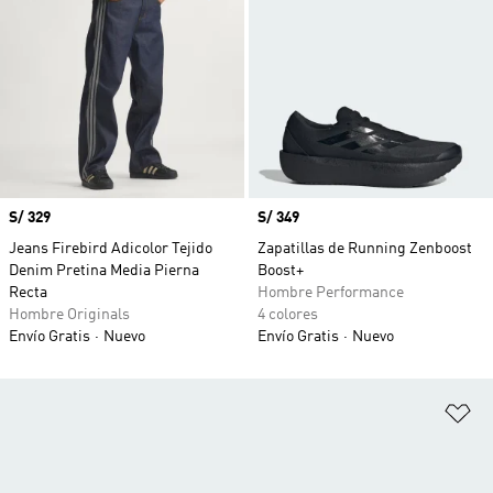
Precio
S/ 329
Precio
S/ 349
Jeans Firebird Adicolor Tejido
Zapatillas de Running Zenboost
Denim Pretina Media Pierna
Boost+
Recta
Hombre Performance
Hombre Originals
4 colores
Envío Gratis
Nuevo
Envío Gratis
Nuevo
Añ