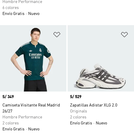
Hombre Performance
6 colores
Envío Gratis
Nuevo
Añadir a la lista de deseos
Añ
Precio
S/ 349
Precio
S/ 529
Camiseta Visitante Real Madrid
Zapatillas Adistar XLG 2.0
26/27
Originals
Hombre Performance
2 colores
2 colores
Envío Gratis
Nuevo
Envío Gratis
Nuevo