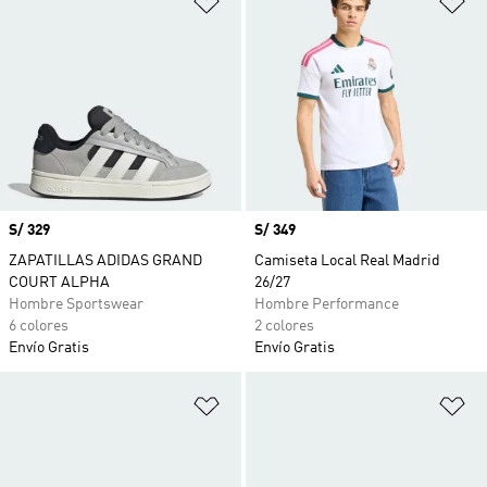
Precio
S/ 329
Precio
S/ 349
ZAPATILLAS ADIDAS GRAND
Camiseta Local Real Madrid
COURT ALPHA
26/27
Hombre Sportswear
Hombre Performance
6 colores
2 colores
Envío Gratis
Envío Gratis
Añadir a la lista de deseos
Añ