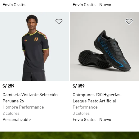
Envío Gratis
Envío Gratis
Nuevo
Añadir a la lista de deseos
Añ
Precio
S/ 259
Precio
S/ 359
Camiseta Visitante Selección
Chimpunes F50 Hyperfast
Peruana 26
League Pasto Artificial
Hombre Performance
Performance
2 colores
3 colores
Personalizable
Envío Gratis
Nuevo