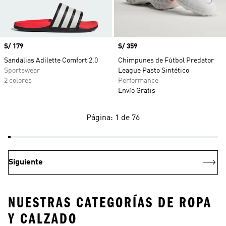
Precio
S/ 179
Precio
S/ 359
Sandalias Adilette Comfort 2.0
Chimpunes de Fútbol Predator
Sportswear
League Pasto Sintético
2 colores
Performance
Envío Gratis
Página: 1 de 76
Siguiente
NUESTRAS CATEGORÍAS DE ROPA
Y CALZADO