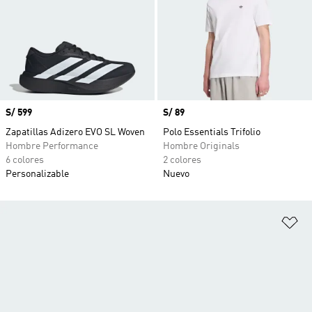
Precio
S/ 599
Precio
S/ 89
Zapatillas Adizero EVO SL Woven
Polo Essentials Trifolio
Hombre Performance
Hombre Originals
6 colores
2 colores
Personalizable
Nuevo
Añ