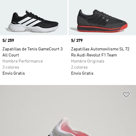
Precio
S/ 259
Precio
S/ 379
Zapatillas de Tenis GameCourt 3
Zapatillas Automovilismo SL 72
All Court
Rs Audi Revolut F1 Team
Hombre Performance
Hombre Originals
3 colores
2 colores
Envío Gratis
Envío Gratis
Añ