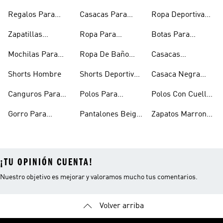
Regalos Para
Casacas Para
Ropa Deportiva
Hombre
Hombre
Hombre
Zapatillas
Ropa Para
Botas Para
Urbanas Hombre
Hombres
Hombre
Mochilas Para
Ropa De Baño
Casacas
Hombre
Hombre
Impermeables
Shorts Hombre
Shorts Deportivos
Casaca Negra
Hombre
Hombre
Hombre
Canguros Para
Polos Para
Polos Con Cuello
Hombre
Hombre
Para Hombre
Gorro Para
Pantalones Beige
Zapatos Marron
Hombres
Hombre
Hombre
¡TU OPINIÓN CUENTA!
Nuestro objetivo es mejorar y valoramos mucho tus comentarios.
Volver arriba