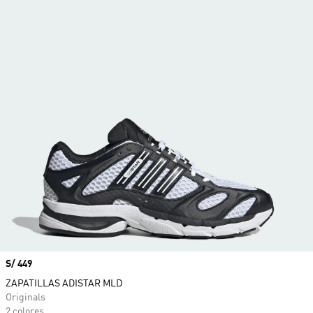
Precio
S/ 449
ZAPATILLAS ADISTAR MLD
Originals
2 colores