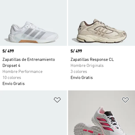
Precio
S/ 499
Precio
S/ 499
Zapatillas de Entrenamiento
Zapatillas Response CL
Dropset 4
Hombre Originals
Hombre Performance
3 colores
10 colores
Envío Gratis
Envío Gratis
Añadir a la lista de deseos
Añ