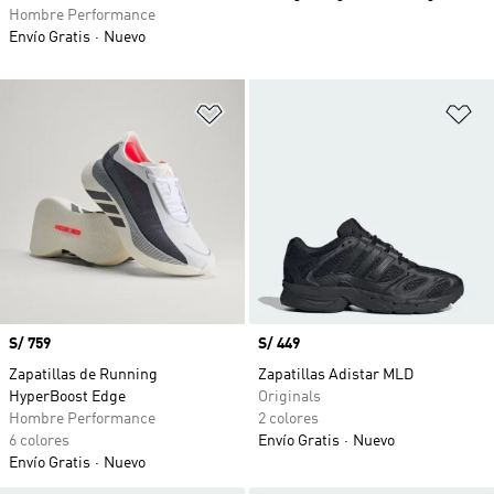
Hombre Performance
Envío Gratis
Nuevo
Añadir a la lista de deseos
Añ
Precio
S/ 759
Precio
S/ 449
Zapatillas de Running
Zapatillas Adistar MLD
HyperBoost Edge
Originals
Hombre Performance
2 colores
6 colores
Envío Gratis
Nuevo
Envío Gratis
Nuevo