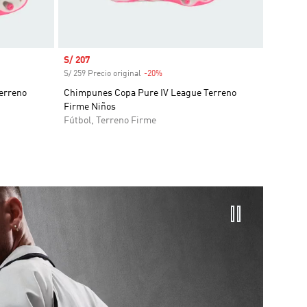
Precio de venta
S/ 207
S/ 259 Precio original
-20%
Descuento
erreno
Chimpunes Copa Pure IV League Terreno
Firme Niños
Fútbol, Terreno Firme