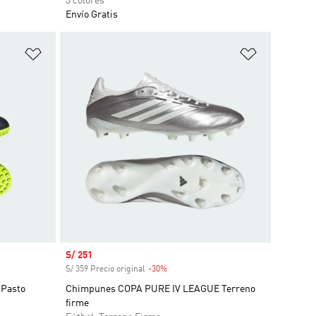
3 colores
Envío Gratis
Añadir a la lista de deseos
Añadir a la
Precio de venta
S/ 251
S/ 359 Precio original
-30%
Descuento
 Pasto
Chimpunes COPA PURE IV LEAGUE Terreno
firme