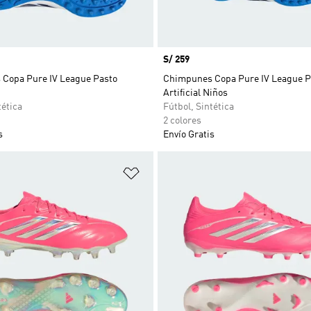
Precio
S/ 259
Copa Pure IV League Pasto
Chimpunes Copa Pure IV League P
Artificial Niños
tética
Fútbol, Sintética
2 colores
s
Envío Gratis
sta de deseos
Añadir a la lista de deseos