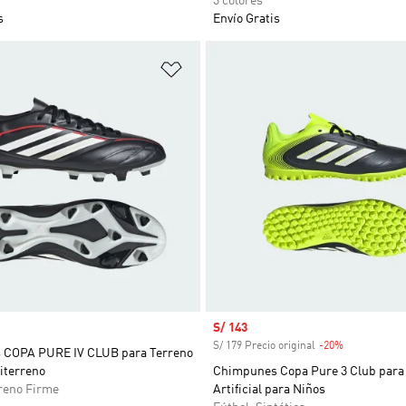
3 colores
s
Envío Gratis
sta de deseos
Añadir a la lista de deseos
Precio de venta
S/ 143
S/ 179 Precio original
-20%
Descuento
 COPA PURE IV CLUB para Terreno
iterreno
Chimpunes Copa Pure 3 Club para
rreno Firme
Artificial para Niños