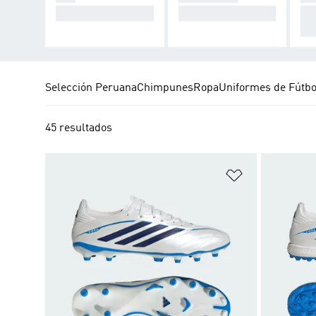
Desata el caos.
Toma el control.
Pa
nig
Selección Peruana
Chimpunes
Ropa
Uniformes de Fútbo
45 resultados
Añadir a la li