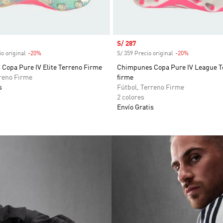
venta
Precio de venta
S/ 287
io original
-20%
Descuento
S/ 359 Precio original
-20%
Descuento
Copa Pure IV Elite Terreno Firme
Chimpunes Copa Pure IV League T
rreno Firme
firme
s
Fútbol, Terreno Firme
2 colores
Envío Gratis