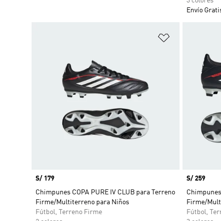
3 colores
Envío Grati
Añadir a la li
Precio
S/ 179
Precio
S/ 259
Chimpunes COPA PURE IV CLUB para Terreno
Chimpunes
Firme/Multiterreno para Niños
Firme/Mult
Fútbol, Terreno Firme
Fútbol, Te