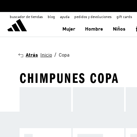
buscador de tiendas
blog
ayuda
pedidos y devoluciones
gift cards
Mujer
Hombre
Niños
Atrás
Inicio
Copa
CHIMPUNES COPA
F50
PREDATOR
C