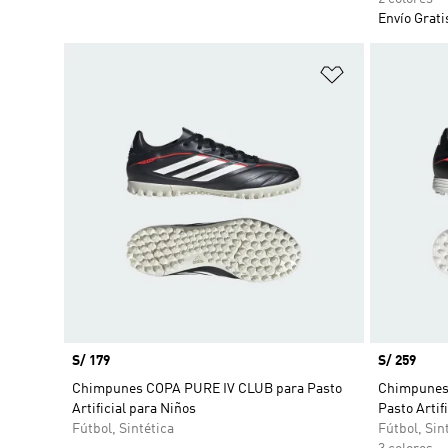
Envío Grati
Añadir a la li
Precio
S/ 179
Precio
S/ 259
Chimpunes COPA PURE IV CLUB para Pasto
Chimpunes
Artificial para Niños
Pasto Artif
Fútbol, Sintética
Fútbol, Sin