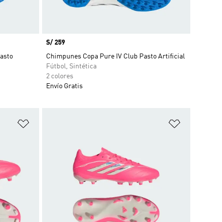
Precio
S/ 259
asto
Chimpunes Copa Pure IV Club Pasto Artificial
Fútbol, Sintética
2 colores
Envío Gratis
Añadir a la lista de deseos
Añadir a la