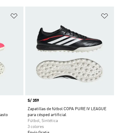
Añadir a la lista de deseos
Añadir a la
Precio
S/ 359
Zapatillas de fútbol COPA PURE IV LEAGUE
asto
para césped artificial
Fútbol, Sintética
3 colores
Envío Gratis