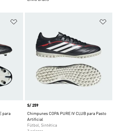
Añadir a la lista de deseos
Añadir a la
Precio
S/ 259
 para
Chimpunes COPA PURE IV CLUB para Pasto
Artificial
Fútbol, Sintética