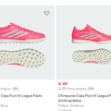
sta de deseos
Añadir a la lista de deseos
venta
Precio de venta
S/ 207
 original
-20%
Descuento
S/ 259 Precio original
-20%
Descuento
Copa Pure IV League Pasto
Chimpunes Copa Pure IV League P
Artificial Niños
tética
Fútbol, Sintética
2 colores