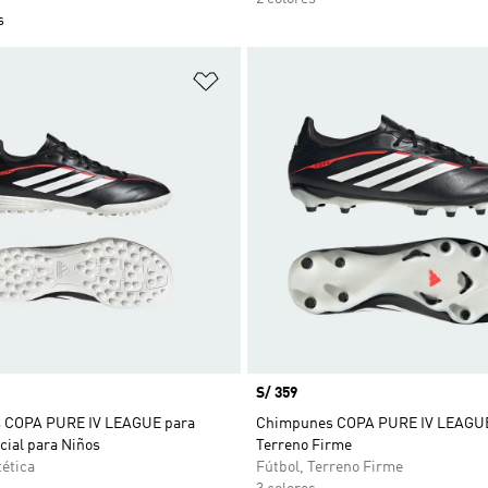
s
sta de deseos
Añadir a la lista de deseos
Precio
S/ 359
 COPA PURE IV LEAGUE para
Chimpunes COPA PURE IV LEAGUE
icial para Niños
Terreno Firme
tética
Fútbol, Terreno Firme