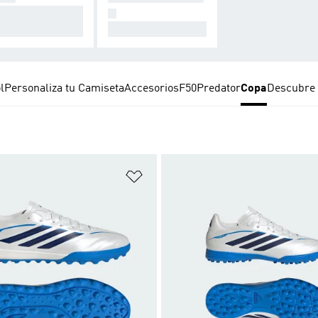
ra una conexión i
N
ualable.
Todos para ellas.
l
Personaliza tu Camiseta
Accesorios
F50
Predator
Copa
Descubre 
sta de deseos
Añadir a la lista de deseos