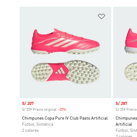
Añadir a la li
Precio de venta
S/ 207
Precio de 
S/ 287
S/ 259 Precio original
-20%
Descuento
S/ 359 Precio
Chimpunes Copa Pure IV Club Pasto Artificial
Chimpunes 
Fútbol, Sintética
Artificial
2 colores
Fútbol, Sin
2 colores