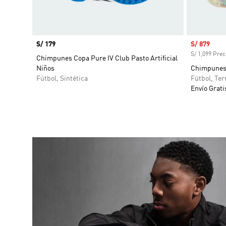
Precio
S/ 179
Precio de 
S/ 879
S/ 1,099 Prec
Chimpunes Copa Pure IV Club Pasto Artificial
Niños
Chimpunes 
Fútbol, Sintética
Fútbol, Te
Envío Grati