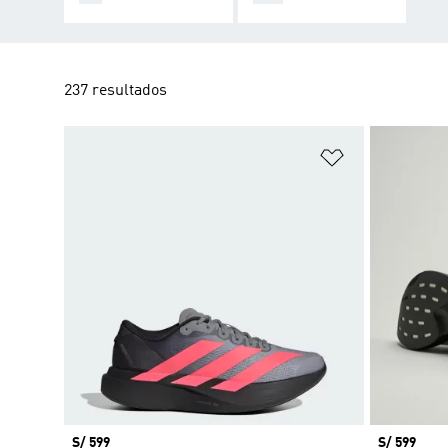
237 resultados
Añadir a la li
Precio
S/ 599
Precio
S/ 599