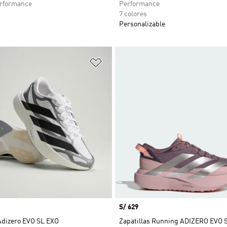
rformance
Performance
7 colores
Personalizable
sta de deseos
Añadir a la lista de deseos
Precio
S/ 629
 Adizero EVO SL EXO
Zapatillas Running ADIZERO EVO 