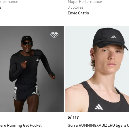
rformance
Mujer Performance
s
3 colores
Envío Gratis
sta de deseos
Añadir a la lista de deseos
Precio
S/ 119
zero Running Gel Pocket
Gorra RUNNINGXADIZERO ligera