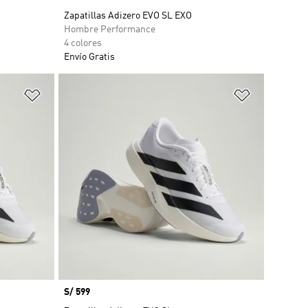
Zapatillas Adizero EVO SL EXO
Hombre Performance
4 colores
Envío Gratis
Añadir a la lista de deseos
Añadir a la
Precio
S/ 599