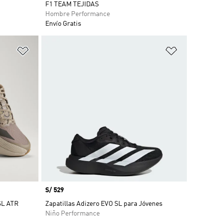
F1 TEAM TEJIDAS
Hombre Performance
Envío Gratis
Añadir a la lista de deseos
Añadir a la
Precio
S/ 529
SL ATR
Zapatillas Adizero EVO SL para Jóvenes
Niño Performance