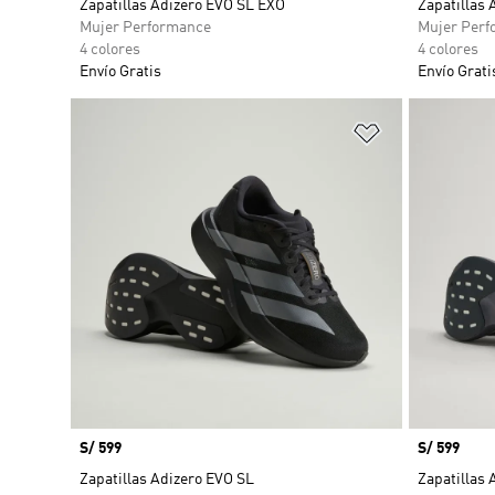
Zapatillas Adizero EVO SL EXO
Zapatillas
Mujer Performance
Mujer Perf
4 colores
4 colores
Envío Gratis
Envío Grati
Añadir a la li
Precio
S/ 599
Precio
S/ 599
Zapatillas Adizero EVO SL
Zapatillas 