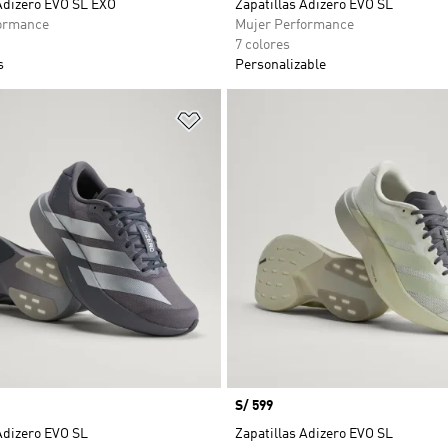
 Adizero EVO SL EXO
Zapatillas Adizero EVO SL
ormance
Mujer Performance
7 colores
s
Personalizable
sta de deseos
Añadir a la lista de deseos
Precio
S/ 599
Adizero EVO SL
Zapatillas Adizero EVO SL