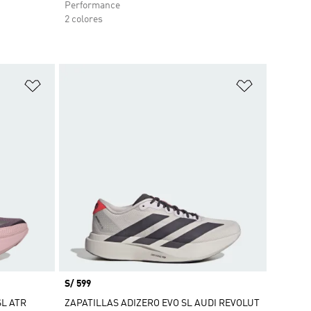
Performance
2 colores
Añadir a la lista de deseos
Añadir a la
Precio
S/ 599
SL ATR
ZAPATILLAS ADIZERO EVO SL AUDI REVOLUT