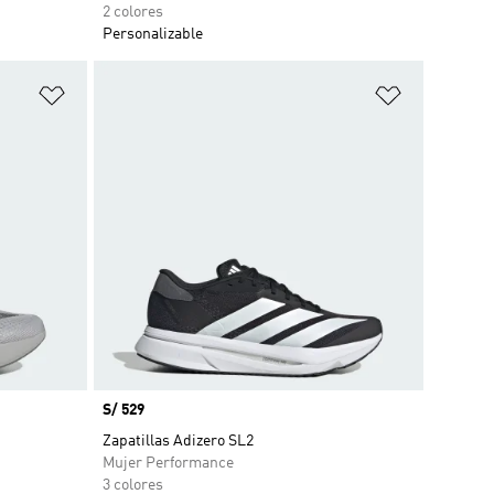
2 colores
Personalizable
Añadir a la lista de deseos
Añadir a la
Precio
S/ 529
Zapatillas Adizero SL2
Mujer Performance
3 colores