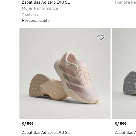
Zapatillas Adizero EVO SL
Hombre Pe
Mujer Performance
7 colores
Personalizable
Añadir a la li
Precio
S/ 599
Precio
S/ 599
Zapatillas Adizero EVO SL
Zapatillas