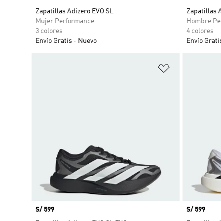
Zapatillas Adizero EVO SL
Zapatillas
Mujer Performance
Hombre Pe
3 colores
4 colores
Envío Gratis
Nuevo
Envío Grati
Añadir a la li
Precio
S/ 599
Precio
S/ 599