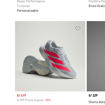
Mujer Performance
Hombre Pe
7 colores
Envío Grati
Personalizable
Añadir a la li
Precio de venta
S/ 419
Precio
S/ 229
S/ 599 Precio original
-30%
Descuento
Shorts Adi