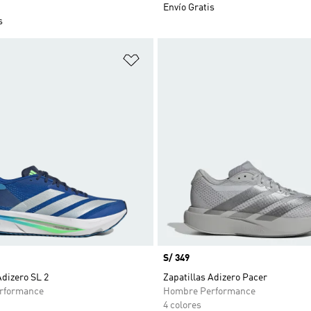
Envío Gratis
s
sta de deseos
Añadir a la lista de deseos
Precio
S/ 349
Adizero SL 2
Zapatillas Adizero Pacer
rformance
Hombre Performance
4 colores