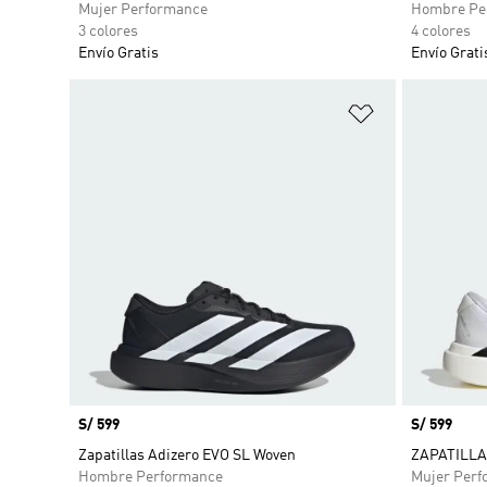
Mujer Performance
Hombre Pe
3 colores
4 colores
Envío Gratis
Envío Grati
Añadir a la li
Precio
S/ 599
Precio
S/ 599
Zapatillas Adizero EVO SL Woven
ZAPATILLA
Hombre Performance
Mujer Perf