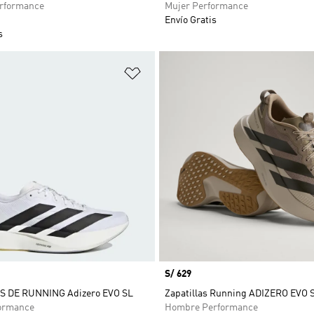
rformance
Mujer Performance
Envío Gratis
s
sta de deseos
Añadir a la lista de deseos
Precio
S/ 629
S DE RUNNING Adizero EVO SL
Zapatillas Running ADIZERO EVO 
ormance
Hombre Performance