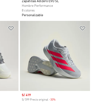
Zapatillas Adizero EVO SL
Hombre Performance
8 colores
Personalizable
Añadir a la lista de deseos
Añadir a la
Precio de venta
S/ 419
S/ 599 Precio original
-30%
Descuento