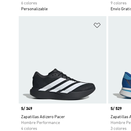
6 colores
9 colores
Personalizable
Envío Grati
Añadir a la li
Precio
S/ 349
Precio
S/ 529
Zapatillas Adizero Pacer
Zapatillas 
Hombre Performance
Hombre Pe
4 colores
3 colores