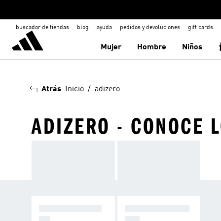
buscador de tiendas
blog
ayuda
pedidos y devoluciones
gift cards
Mujer
Hombre
Niños
Atrás
Inicio
adizero
ADIZERO - CONOCE 
ADIZERO RUNNI
ADIZERO LIFEST
NG
YLE