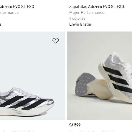
 Adizero EVO SL EXO
Zapatillas Adizero EVO SL EXO
rformance
Mujer Performance
4 colores
s
Envío Gratis
sta de deseos
Añadir a la lista de deseos
Precio
S/ 599