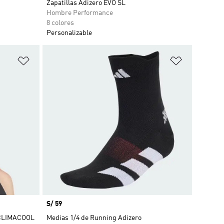
Zapatillas Adizero EVO SL
Hombre Performance
8 colores
Personalizable
Añadir a la lista de deseos
Añadir a la
Precio
S/ 59
 CLIMACOOL
Medias 1/4 de Running Adizero