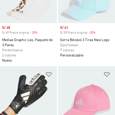
Precio de venta
S/ 48
Precio de venta
S/ 41
S/ 69 Precio original
-30%
Descuento
S/ 59 Precio original
-30%
Descuento
Medias Graphic Leo, Paquete de
Gorra Béisbol 3 Tiras New Logo
3 Pares
Sportswear
Performance
7 colores
2 colores
Personalizable
Nuevo
Añadir a la lista de deseos
Añ