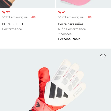
Precio de venta
S/ 79
Precio de venta
S/ 41
S/ 99 Precio original
-20%
Descuento
S/ 59 Precio original
-30%
Descuento
COPA GL CLB
Gorra para niños
Performance
Niño Performance
7 colores
Personalizable
Añ