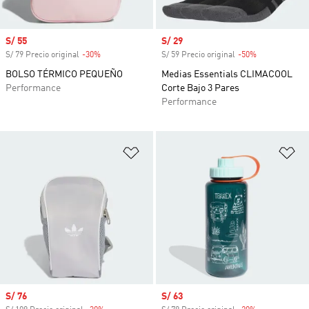
Precio de venta
S/ 55
Precio de venta
S/ 29
S/ 79 Precio original
-30%
Descuento
S/ 59 Precio original
-50%
Descuento
BOLSO TÉRMICO PEQUEÑO
Medias Essentials CLIMACOOL
Performance
Corte Bajo 3 Pares
Performance
Añadir a la lista de deseos
Añ
Precio de venta
S/ 76
Precio de venta
S/ 63