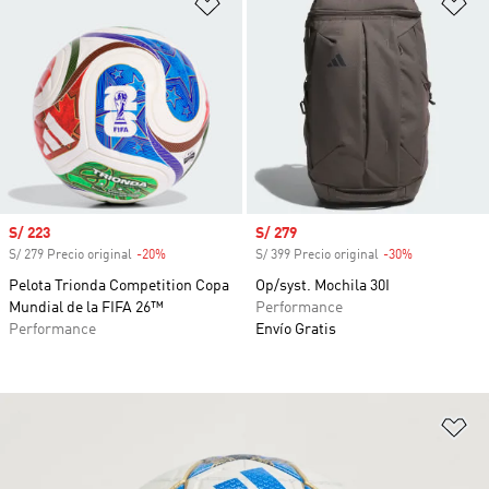
Añadir a la lista de deseos
Añ
Precio de venta
S/ 223
Precio de venta
S/ 279
S/ 279 Precio original
-20%
Descuento
S/ 399 Precio original
-30%
Descuento
Pelota Trionda Competition Copa
Op/syst. Mochila 30I
Mundial de la FIFA 26™
Performance
Performance
Envío Gratis
Añ