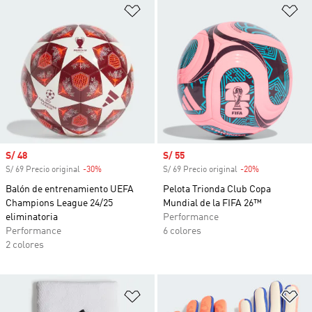
Añadir a la lista de deseos
Añ
Precio de venta
S/ 48
Precio de venta
S/ 55
S/ 69 Precio original
-30%
Descuento
S/ 69 Precio original
-20%
Descuento
Balón de entrenamiento UEFA
Pelota Trionda Club Copa
Champions League 24/25
Mundial de la FIFA 26™
eliminatoria
Performance
Performance
6 colores
2 colores
Añadir a la lista de deseos
Añ