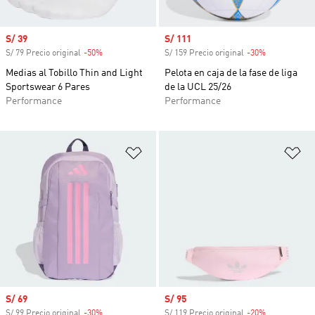
Precio de venta
S/ 39
Precio de venta
S/ 111
S/ 79 Precio original
-50%
Descuento
S/ 159 Precio original
-30%
Descuento
Medias al Tobillo Thin and Light
Pelota en caja de la fase de liga
Sportswear 6 Pares
de la UCL 25/26
Performance
Performance
Añadir a la lista de deseos
Añ
Precio de venta
S/ 69
Precio de venta
S/ 95
S/ 99 Precio original
-30%
Descuento
S/ 119 Precio original
-20%
Descuento