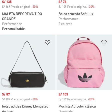
Precio de venta
S/ 135
Precio de venta
S/ 76
S/ 169 Precio original
-20%
Descuento
S/ 109 Precio original
-30%
Descuento
MALETA DEPORTIVA TIRO
Bolso cruzado Soft Lux
GRANDE
Performance
Performance
2 colores
Personalizable
Añadir a la lista de deseos
Añ
Precio de venta
S/ 87
Precio de venta
S/ 103
S/ 109 Precio original
-20%
Descuento
S/ 129 Precio original
-20%
Descuento
bolso adidas Disney Elongated
Mochila Adicolor clásica
Airliner
Originals