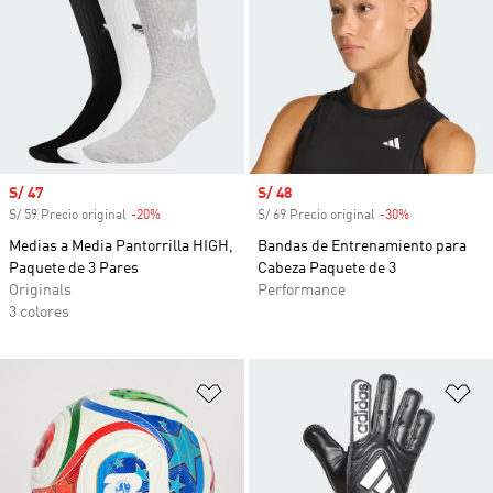
Precio de venta
S/ 47
Precio de venta
S/ 48
S/ 59 Precio original
-20%
Descuento
S/ 69 Precio original
-30%
Descuento
Medias a Media Pantorrilla HIGH,
Bandas de Entrenamiento para
Paquete de 3 Pares
Cabeza Paquete de 3
Originals
Performance
3 colores
Añadir a la lista de deseos
Añ