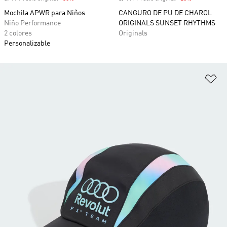
Mochila APWR para Niños
CANGURO DE PU DE CHAROL
Niño Performance
ORIGINALS SUNSET RHYTHMS
2 colores
Originals
Personalizable
Añ