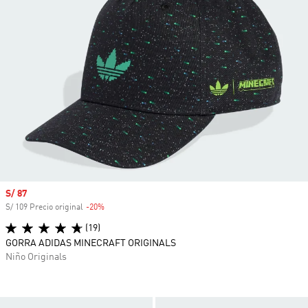
Precio de venta
S/ 87
S/ 109 Precio original
-20%
Descuento
(19)
GORRA ADIDAS MINECRAFT ORIGINALS
Niño Originals