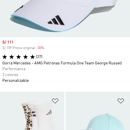
Precio de venta
S/ 111
S/ 159 Precio original
-30%
Descuento
(37)
Gorra Mercedes - AMG Petronas Formula One Team George Russell
Performance
2 colores
Personalizable
Añadir a la lista de deseos
Añ