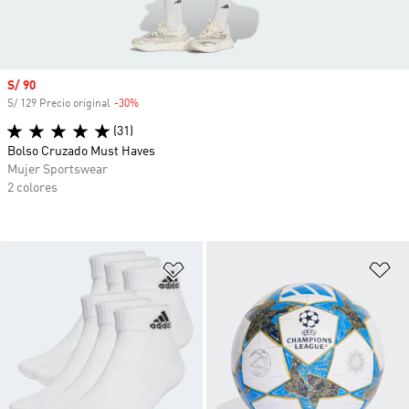
Precio de venta
S/ 90
S/ 129 Precio original
-30%
Descuento
(31)
Bolso Cruzado Must Haves
Mujer Sportswear
2 colores
Añadir a la lista de deseos
Añ