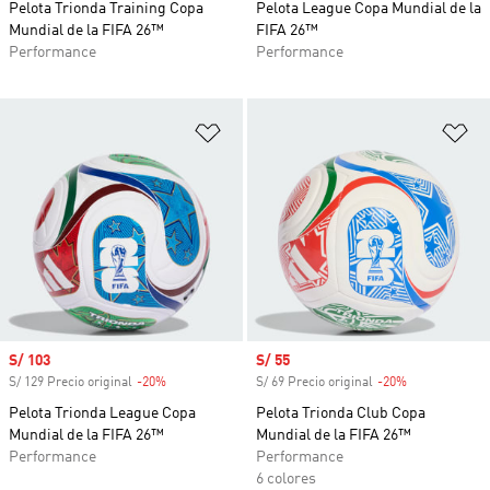
Pelota Trionda Training Copa
Pelota League Copa Mundial de la
Mundial de la FIFA 26™
FIFA 26™
Performance
Performance
Añadir a la lista de deseos
Añ
Precio de venta
S/ 103
Precio de venta
S/ 55
S/ 129 Precio original
-20%
Descuento
S/ 69 Precio original
-20%
Descuento
Pelota Trionda League Copa
Pelota Trionda Club Copa
Mundial de la FIFA 26™
Mundial de la FIFA 26™
Performance
Performance
6 colores