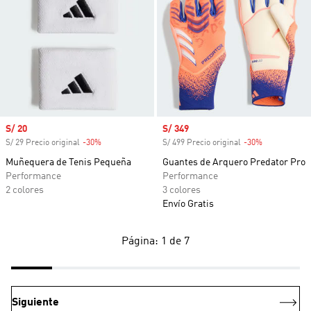
Precio de venta
S/ 20
Precio de venta
S/ 349
S/ 29 Precio original
-30%
Descuento
S/ 499 Precio original
-30%
Descuento
Muñequera de Tenis Pequeña
Guantes de Arquero Predator Pro
Performance
Performance
2 colores
3 colores
Envío Gratis
Página: 1 de 7
Siguiente