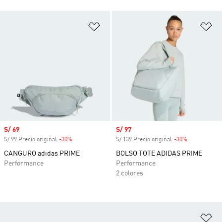
Añadir a la lista de deseos
Añ
Precio de venta
S/ 69
Precio de venta
S/ 97
S/ 99 Precio original
-30%
Descuento
S/ 139 Precio original
-30%
Descuento
CANGURO adidas PRIME
BOLSO TOTE ADIDAS PRIME
Performance
Performance
2 colores
Añ