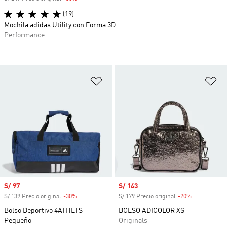
(19)
Mochila adidas Utility con Forma 3D
Performance
Añadir a la lista de deseos
Añ
Precio de venta
S/ 97
Precio de venta
S/ 143
S/ 139 Precio original
-30%
Descuento
S/ 179 Precio original
-20%
Descuento
Bolso Deportivo 4ATHLTS
BOLSO ADICOLOR XS
Pequeño
Originals