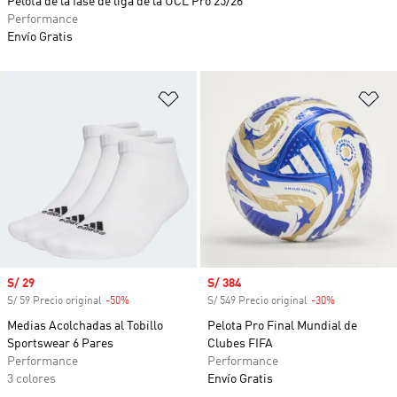
Pelota de la fase de liga de la UCL Pro 25/26
Performance
Envío Gratis
Añadir a la lista de deseos
Añ
Precio de venta
S/ 29
Precio de venta
S/ 384
S/ 59 Precio original
-50%
Descuento
S/ 549 Precio original
-30%
Descuento
Medias Acolchadas al Tobillo
Pelota Pro Final Mundial de
Sportswear 6 Pares
Clubes FIFA
Performance
Performance
3 colores
Envío Gratis