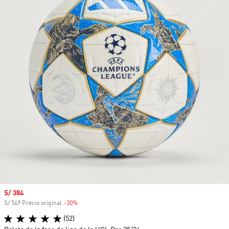
Precio de venta
S/ 384
S/ 549 Precio original
-30%
Descuento
(52)