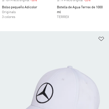
S/ 109 Precio original
-30%
Descuento
S/ 79 Precio original
-20%
Descuento
Bolso pequeño Adicolor
Botella de Agua Terrex de 1000
Originals
ml
3 colores
TERREX
Añ