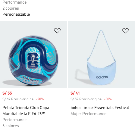
Performance
2 colores
Personalizable
Añadir a la lista de deseos
Añ
Precio de venta
S/ 55
Precio de venta
S/ 41
S/ 69 Precio original
-20%
Descuento
S/ 59 Precio original
-30%
Descuento
Pelota Trionda Club Copa
bolso Linear Essentials Festival
Mundial de la FIFA 26™
Mujer Performance
Performance
6 colores