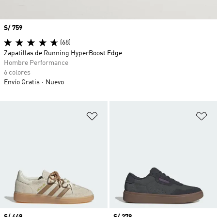
Precio
S/ 759
(68)
Zapatillas de Running HyperBoost Edge
Hombre Performance
6 colores
Envío Gratis
Nuevo
Añadir a la lista de deseos
Añ