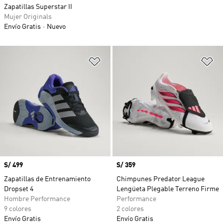
Zapatillas Superstar II
Mujer Originals
Envío Gratis
Nuevo
Añadir a la lista de deseos
Añ
Precio
S/ 499
Precio
S/ 359
Zapatillas de Entrenamiento
Chimpunes Predator League
Dropset 4
Lengüeta Plegable Terreno Firme
Hombre Performance
Performance
9 colores
2 colores
Envío Gratis
Envío Gratis