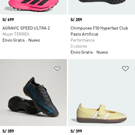
Precio
S/ 699
Precio
S/ 259
AGRAVIC SPEED ULTRA 2
Chimpunes F50 Hyperfast Club
Mujer TERREX
Pasto Artificial
Envío Gratis
Nuevo
Performance
3 colores
Envío Gratis
Nuevo
Añadir a la lista de deseos
Añ
Precio
S/ 359
Precio
S/ 399