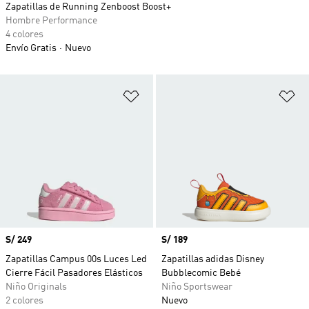
Zapatillas de Running Zenboost Boost+
Hombre Performance
4 colores
Envío Gratis
Nuevo
Añadir a la lista de deseos
Añ
Precio
S/ 249
Precio
S/ 189
Zapatillas Campus 00s Luces Led
Zapatillas adidas Disney
Cierre Fácil Pasadores Elásticos
Bubblecomic Bebé
Niño Originals
Niño Sportswear
2 colores
Nuevo