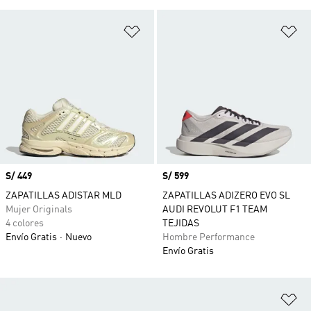
Añadir a la lista de deseos
Añ
Precio
S/ 449
Precio
S/ 599
ZAPATILLAS ADISTAR MLD
ZAPATILLAS ADIZERO EVO SL
Mujer Originals
AUDI REVOLUT F1 TEAM
4 colores
TEJIDAS
Envío Gratis
Nuevo
Hombre Performance
Envío Gratis
Añ