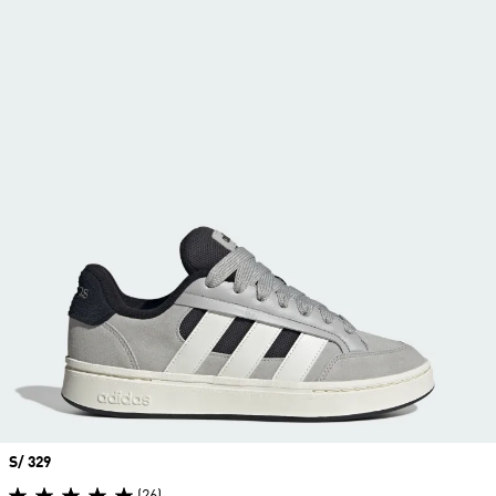
Precio
S/ 329