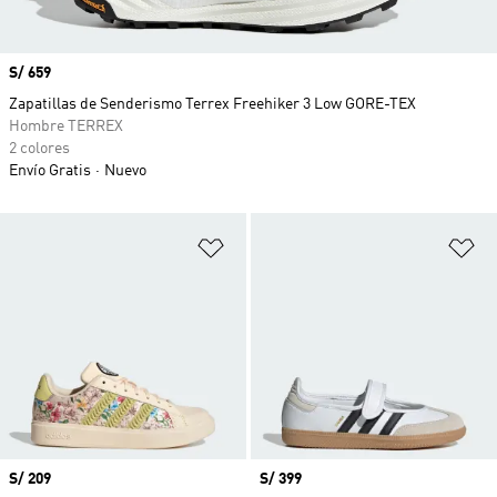
Precio
S/ 659
Zapatillas de Senderismo Terrex Freehiker 3 Low GORE-TEX
Hombre TERREX
2 colores
Envío Gratis
Nuevo
Añadir a la lista de deseos
Añ
Precio
S/ 209
Precio
S/ 399