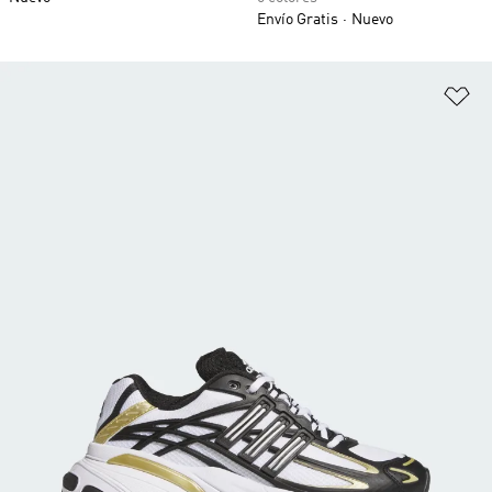
Envío Gratis
Nuevo
Añ