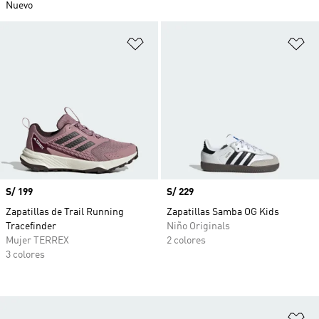
Nuevo
Añadir a la lista de deseos
Añ
Precio
S/ 199
Precio
S/ 229
Zapatillas de Trail Running
Zapatillas Samba OG Kids
Tracefinder
Niño Originals
Mujer TERREX
2 colores
3 colores
Añ