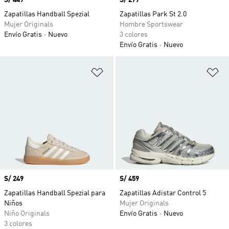
Precio
S/ 449
Precio
S/ 279
Zapatillas Handball Spezial
Zapatillas Park St 2.0
Mujer Originals
Hombre Sportswear
Envío Gratis
Nuevo
3 colores
Envío Gratis
Nuevo
Añadir a la lista de deseos
Añ
Precio
S/ 249
Precio
S/ 459
Zapatillas Handball Spezial para
Zapatillas Adistar Control 5
Niños
Mujer Originals
Niño Originals
Envío Gratis
Nuevo
3 colores