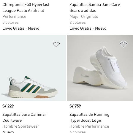
Chimpunes F50 Hyperfast
Zapatillas Samba Jane Care
League Pasto Artificial
Bears x adidas
Performance
Mujer Originals
3 colores
2 colores
Envío Gratis
Nuevo
Envío Gratis
Nuevo
Añadir a la lista de deseos
Añ
Precio
S/ 229
Precio
S/ 759
Zapatillas para Caminar
Zapatillas de Running
Courtwave
HyperBoost Edge
Hombre Sportswear
Hombre Performance
Nuevo
6 colores