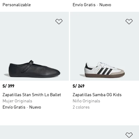
Personalizable
Envío Gratis
Nuevo
Añadir a la lista de deseos
Añ
Precio
S/ 399
Precio
S/ 249
Zapatillas Stan Smith Lo Ballet
Zapatillas Samba OG Kids
Mujer Originals
Niño Originals
Envío Gratis
Nuevo
2 colores
Añ