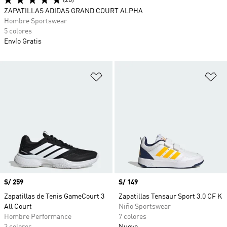
(26)
ZAPATILLAS ADIDAS GRAND COURT ALPHA
Hombre Sportswear
5 colores
Envío Gratis
Añadir a la lista de deseos
Añ
Precio
S/ 259
Precio
S/ 149
Zapatillas de Tenis GameCourt 3
Zapatillas Tensaur Sport 3.0 CF K
All Court
Niño Sportswear
Hombre Performance
7 colores