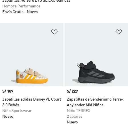
Zapatillas Adizero EVO SL EXO Gamuza
Hombre Performance
Envío Gratis
Nuevo
Añadir a la lista de deseos
Añ
Precio
S/ 189
Precio
S/ 229
Zapatillas adidas Disney VL Court
Zapatillas de Senderismo Terrex
3.0 Bebés
Anylander Mid Niños
Niño Sportswear
Niño TERREX
Nuevo
2 colores
Nuevo