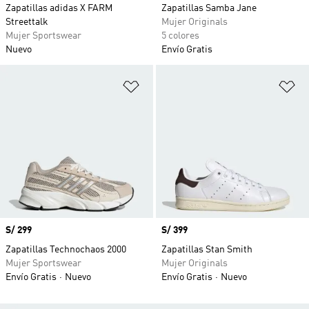
Zapatillas adidas X FARM
Zapatillas Samba Jane
Streettalk
Mujer Originals
Mujer Sportswear
5 colores
Nuevo
Envío Gratis
Añadir a la lista de deseos
Añ
Precio
S/ 299
Precio
S/ 399
Zapatillas Technochaos 2000
Zapatillas Stan Smith
Mujer Sportswear
Mujer Originals
Envío Gratis
Nuevo
Envío Gratis
Nuevo