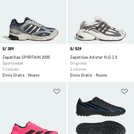
Precio
S/ 359
Precio
S/ 529
Zapatillas SPIRITAIN 2000
Zapatillas Adistar XLG 2.0
Sportswear
Originals
2 colores
2 colores
Envío Gratis
Nuevo
Envío Gratis
Nuevo
Añadir a la lista de deseos
Añ