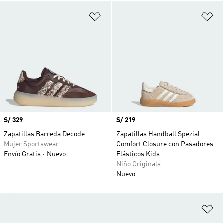
Añadir a la lista de deseos
Añ
Precio
S/ 329
Precio
S/ 219
Zapatillas Barreda Decode
Zapatillas Handball Spezial
Mujer Sportswear
Comfort Closure con Pasadores
Envío Gratis
Nuevo
Elásticos Kids
Niño Originals
Nuevo
Añ