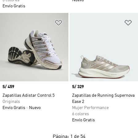
3 colores
Nuevo
Envío Gratis
Añadir a la lista de deseos
Añ
Precio
S/ 459
Precio
S/ 329
Zapatillas Adistar Control 5
Zapatillas de Running Supernova
Originals
Ease 2
Envío Gratis
Nuevo
Mujer Performance
6 colores
Envío Gratis
Página: 1 de 54