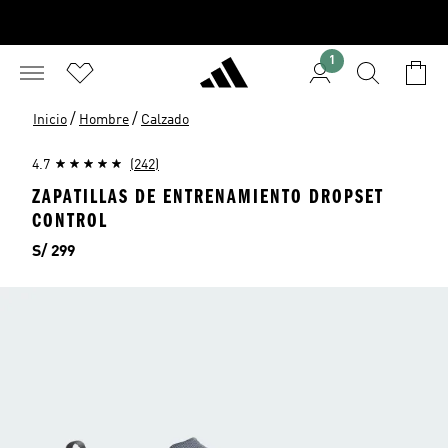
1
/
/
Inicio
Hombre
Calzado
4.7
(242)
ZAPATILLAS DE ENTRENAMIENTO DROPSET
CONTROL
Precio
S/ 299