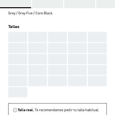
Grey / Grey Five / Core Black
Tallas
AAA
AAA
AAA
AAA
AAA
AAA
AAA
AAA
AAA
AAA
AAA
AAA
AAA
AAA
AAA
AAA
AAA
AAA
AAA
AAA
AAA
AAA
AAA
AAA
AAA
AAA
Talla real.
Te recomendamos pedir tu talla habitual.