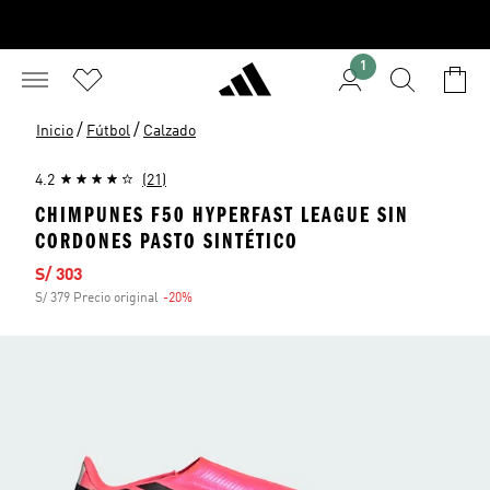
1
/
/
Inicio
Fútbol
Calzado
4.2
(21)
CHIMPUNES F50 HYPERFAST LEAGUE SIN
CORDONES PASTO SINTÉTICO
Precio de venta
S/ 303
S/ 379 Precio original
-20%
Descuento