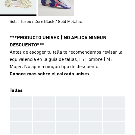
Solar Turbo / Core Black / Gold Metallic
***PRODUCTO UNISEX | NO APLICA NINGÚN
DESCUENTO***
Antes de escoger tu talla te recomendamos revisar la
equivalencia en la guia de tallas, H: Hombre | M:
Mujer. No aplica ningún tipo de descuento.
Conoce más sobre el calzado unisex
Tallas
AAA
AAA
AAA
AAA
AAA
AAA
AAA
AAA
AAA
AAA
AAA
AAA
AAA
AAA
AAA