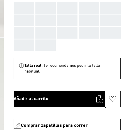
AAA
AAA
AAA
AAA
AAA
AAA
AAA
AAA
AAA
AAA
AAA
AAA
AAA
AAA
AAA
AAA
AAA
Talla real.
Te recomendamos pedir tu talla
habitual.
Añadir al carrito
Comprar zapatillas para correr