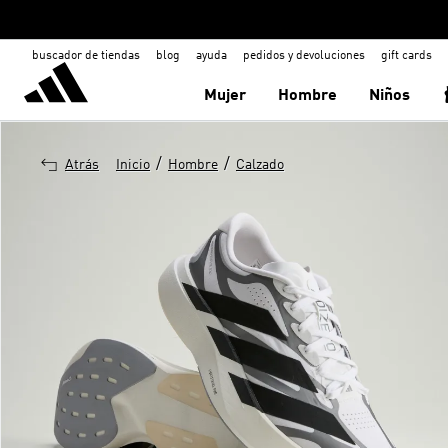
buscador de tiendas
blog
ayuda
pedidos y devoluciones
gift cards
Mujer
Hombre
Niños
/
/
Atrás
Inicio
Hombre
Calzado