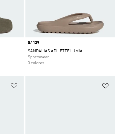
Precio
S/ 129
SANDALIAS ADILETTE LUMIA
Sportswear
3 colores
Añadir a la lista de deseos
Añadir a la