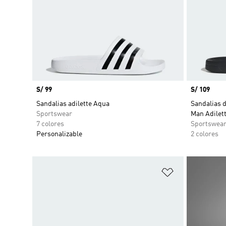
Precio
S/ 99
Precio
S/ 109
Sandalias adilette Aqua
Sandalias 
Sportswear
Man Adilet
7 colores
Sportswea
Personalizable
2 colores
Añadir a la li