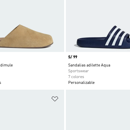
Precio
S/ 99
Adimule
Sandalias adilette Aqua
Sportswear
7 colores
s
Personalizable
sta de deseos
Añadir a la lista de deseos