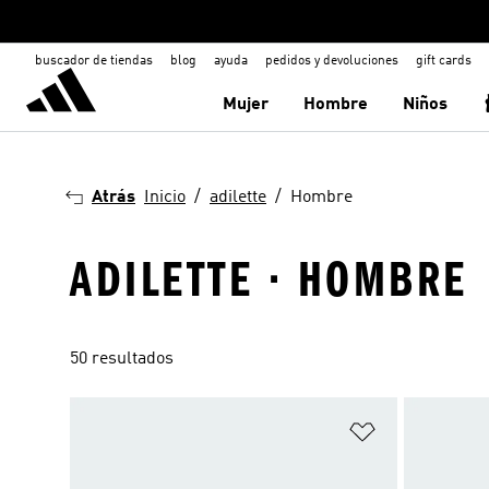
buscador de tiendas
blog
ayuda
pedidos y devoluciones
gift cards
Mujer
Hombre
Niños
Atrás
Inicio
adilette
Hombre
ADILETTE · HOMBRE
50 resultados
Añadir a la li