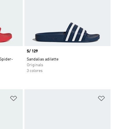
Precio
S/ 129
Spider-
Sandalias adilette
Originals
3 colores
Añadir a la lista de deseos
Añadir a la