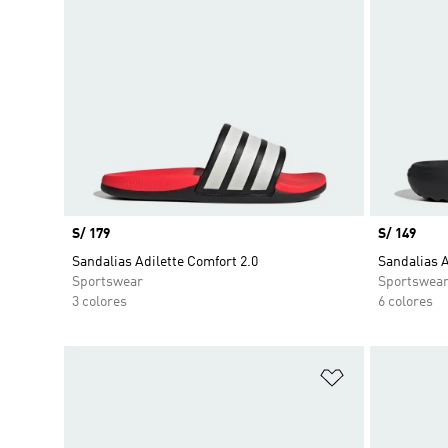
Precio
S/ 179
Precio
S/ 149
Sandalias Adilette Comfort 2.0
Sandalias 
Sportswear
Sportswea
3 colores
6 colores
Añadir a la li