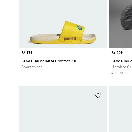
Precio
S/ 179
Precio
S/ 229
Sandalias Adilette Comfort 2.0
Sandalias A
Sportswear
Hombre Ori
4 colores
Añadir a la li