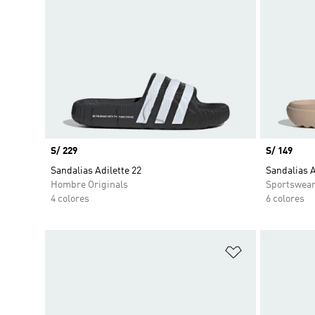
Precio
S/ 229
Precio
S/ 149
Sandalias Adilette 22
Sandalias 
Hombre Originals
Sportswea
4 colores
6 colores
Añadir a la li