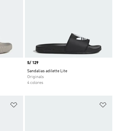
Precio
S/ 129
Sandalias adilette Lite
Originals
4 colores
Añadir a la lista de deseos
Añadir a la