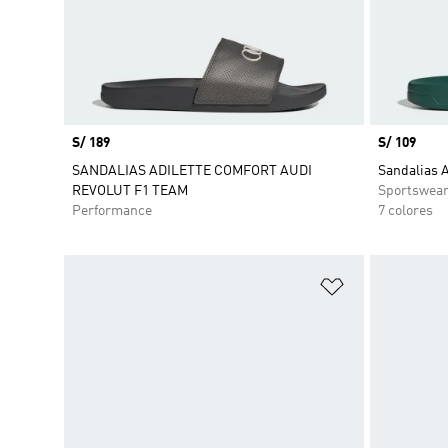
Precio
S/ 189
Precio
S/ 109
SANDALIAS ADILETTE COMFORT AUDI
Sandalias 
REVOLUT F1 TEAM
Sportswea
Performance
7 colores
Añadir a la li