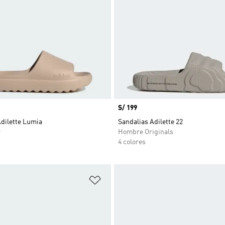
Precio
S/ 199
Adilette Lumia
Sandalias Adilette 22
r
Hombre Originals
4 colores
sta de deseos
Añadir a la lista de deseos