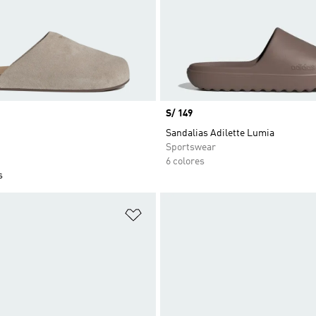
Precio
S/ 149
Sandalias Adilette Lumia
Sportswear
6 colores
s
sta de deseos
Añadir a la lista de deseos