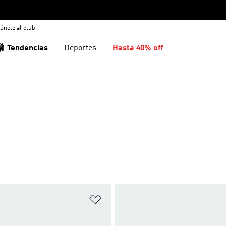
únete al club
🩰 Tendencias
Deportes
Hasta 40% off
sta de deseos
Añadir a la lista de deseos