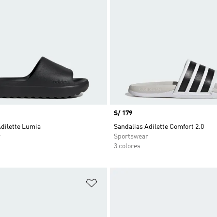
Precio
S/ 179
Adilette Lumia
Sandalias Adilette Comfort 2.0
r
Sportswear
3 colores
sta de deseos
Añadir a la lista de deseos