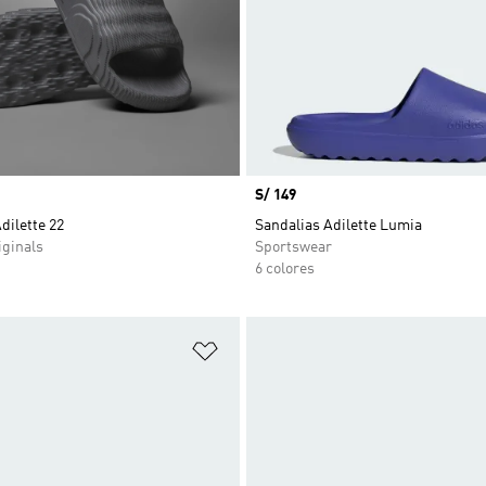
Precio
S/ 149
dilette 22
Sandalias Adilette Lumia
ginals
Sportswear
6 colores
sta de deseos
Añadir a la lista de deseos