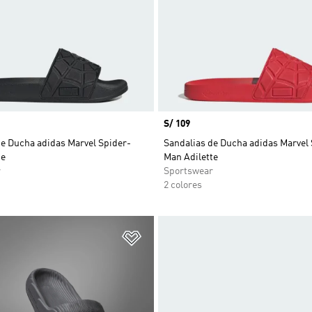
Precio
S/ 109
de Ducha adidas Marvel Spider-
Sandalias de Ducha adidas Marvel 
te
Man Adilette
r
Sportswear
2 colores
sta de deseos
Añadir a la lista de deseos