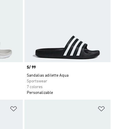
Precio
S/ 99
Sandalias adilette Aqua
Sportswear
7 colores
Personalizable
Añadir a la lista de deseos
Añadir a la