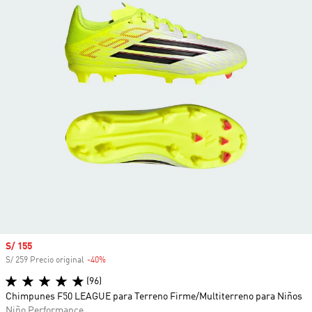
Precio de venta
S/ 155
S/ 259 Precio original
-40%
Descuento
(96)
Chimpunes F50 LEAGUE para Terreno Firme/Multiterreno para Niños
Niño Performance