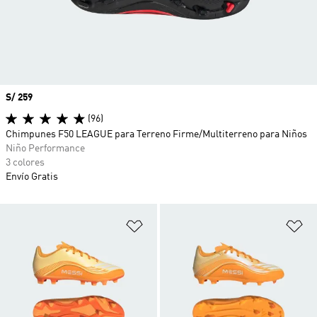
Precio
S/ 259
(96)
Chimpunes F50 LEAGUE para Terreno Firme/Multiterreno para Niños
Niño Performance
3 colores
Envío Gratis
Añadir a la lista de deseos
Añ