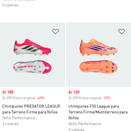
3 colores
Añadir a la lista de deseos
Añ
Precio de venta
S/ 155
Precio de venta
S/ 129
S/ 259 Precio original
-40%
Descuento
S/ 259 Precio original
-50%
Descuento
Chimpunes PREDATOR LEAGUE
chimpunes F50 League para
para Terreno Firme para Niños
Terreno Firme/Multiterreno para
Niño Performance
Niños
2 colores
Niño Performance
3 colores