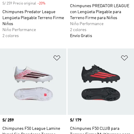
S/ 259 Precio original
-20%
Descuento
Chimpunes PREDATOR LEAGUE
Chimpunes Predator League
con Lengüeta Plegable para
Lengüeta Plegable Terreno Firme
Terreno Firme para Niños
Niños
Niño Performance
Niño Performance
2 colores
2 colores
Envío Gratis
Añadir a la lista de deseos
Añ
Precio
S/ 259
Precio
S/ 179
Chimpunes F50 League Lamine
Chimpunes F50 CLUB para