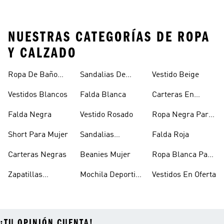
NUESTRAS CATEGORÍAS DE ROPA
Y CALZADO
Ropa De Baño
Sandalias De
Vestido Beige
Mujer
Verano Para
Vestidos Blancos
Falda Blanca
Carteras En
Mujer
Oferta
Falda Negra
Vestido Rosado
Ropa Negra Para
Niñas
Short Para Mujer
Sandalias
Falda Roja
Blancas Mujer
Carteras Negras
Beanies Mujer
Ropa Blanca Para
Mujer
Zapatillas
Mochila Deportiva
Vestidos En Oferta
Outdoor Mujer
Mujer
¡TU OPINIÓN CUENTA!