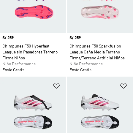
Precio
S/ 259
Precio
S/ 259
Chimpunes F50 Hyperfast
Chimpunes F50 Sparkfusion
League sin Pasadores Terreno
League Caña Media Terreno
Firme Niños
Firme/Terreno Artificial Niños
Niño Performance
Niño Performance
Envío Gratis
Envío Gratis
Añadir a la lista de deseos
Añ