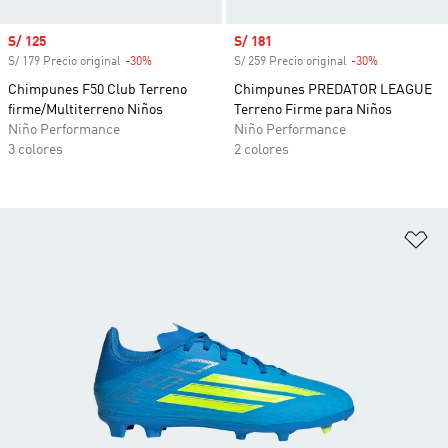
Precio de venta
S/ 125
Precio de venta
S/ 181
S/ 179 Precio original
-30%
Descuento
S/ 259 Precio original
-30%
Descuento
Chimpunes F50 Club Terreno
Chimpunes PREDATOR LEAGUE
firme/Multiterreno Niños
Terreno Firme para Niños
Niño Performance
Niño Performance
3 colores
2 colores
Añ