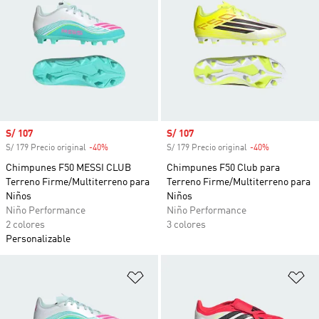
Precio de venta
S/ 107
Precio de venta
S/ 107
S/ 179 Precio original
-40%
Descuento
S/ 179 Precio original
-40%
Descuento
Chimpunes F50 MESSI CLUB
Chimpunes F50 Club para
Terreno Firme/Multiterreno para
Terreno Firme/Multiterreno para
Niños
Niños
Niño Performance
Niño Performance
2 colores
3 colores
Personalizable
Añadir a la lista de deseos
Añ