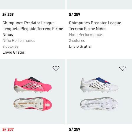
Precio
S/ 259
Precio
S/ 259
Chimpunes Predator League
Chimpunes Predator League
Lengüeta Plegable Terreno Firme
Terreno Firme Niños
Niños
Niño Performance
Niño Performance
2 colores
2 colores
Envío Gratis
Envío Gratis
Añadir a la lista de deseos
Añ
Precio de venta
S/ 207
Precio
S/ 259