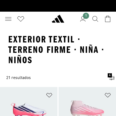
1
EXTERIOR TEXTIL ·
TERRENO FIRME · NIÑA ·
NIÑOS
4
21 resultados
Añadir a la lista de deseos
Añ