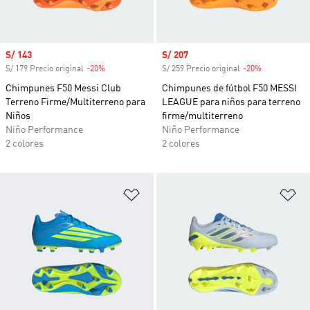
Precio de venta
S/ 143
Precio de venta
S/ 207
S/ 179 Precio original
-20%
Descuento
S/ 259 Precio original
-20%
Descuento
Chimpunes F50 Messi Club
Chimpunes de fútbol F50 MESSI
Terreno Firme/Multiterreno para
LEAGUE para niños para terreno
Niños
firme/multiterreno
Niño Performance
Niño Performance
2 colores
2 colores
Añadir a la lista de deseos
Añ