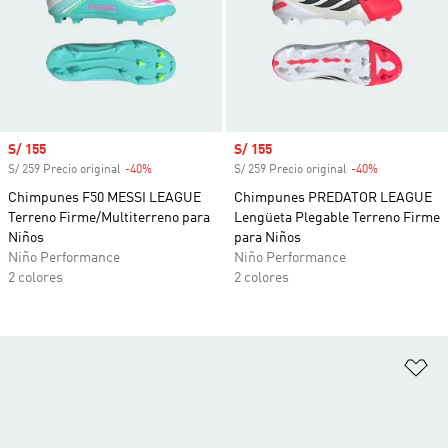
Precio de venta
S/ 155
Precio de venta
S/ 155
S/ 259 Precio original
-40%
Descuento
S/ 259 Precio original
-40%
Descuento
Chimpunes F50 MESSI LEAGUE
Chimpunes PREDATOR LEAGUE
Terreno Firme/Multiterreno para
Lengüeta Plegable Terreno Firme
Niños
para Niños
Niño Performance
Niño Performance
2 colores
2 colores
Añ