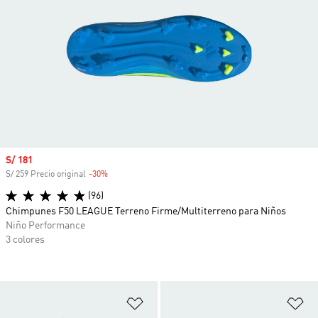
Precio de venta
S/ 181
S/ 259 Precio original
-30%
Descuento
(96)
Chimpunes F50 LEAGUE Terreno Firme/Multiterreno para Niños
Niño Performance
3 colores
Añadir a la lista de deseos
Añ