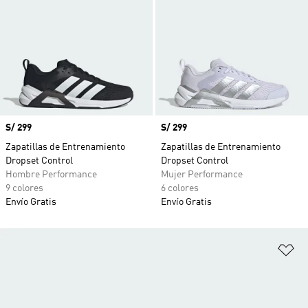
Precio
S/ 299
Precio
S/ 299
Zapatillas de Entrenamiento
Zapatillas de Entrenamiento
Dropset Control
Dropset Control
Hombre Performance
Mujer Performance
9 colores
6 colores
Envío Gratis
Envío Gratis
Añ