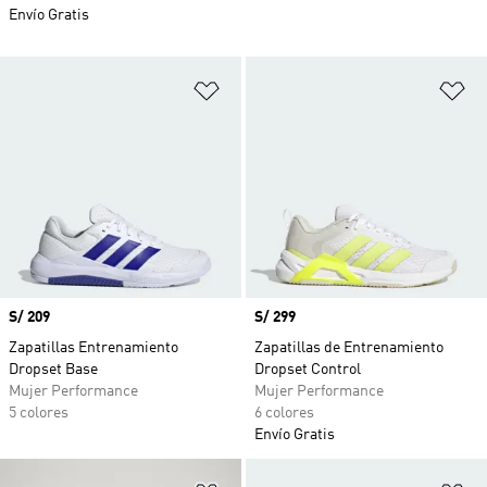
Envío Gratis
Añadir a la lista de deseos
Añ
Precio
S/ 209
Precio
S/ 299
Zapatillas Entrenamiento
Zapatillas de Entrenamiento
Dropset Base
Dropset Control
Mujer Performance
Mujer Performance
5 colores
6 colores
Envío Gratis