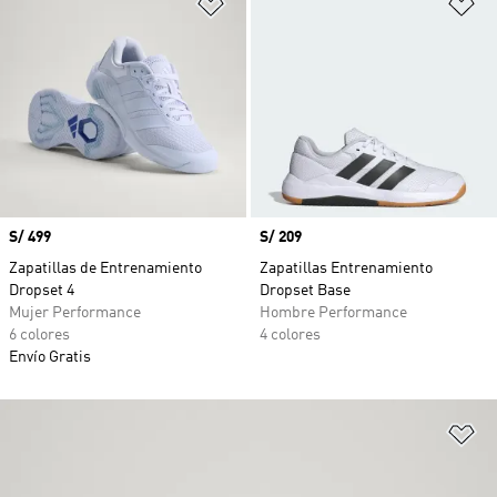
Añadir a la lista de deseos
Añ
Precio
S/ 499
Precio
S/ 209
Zapatillas de Entrenamiento
Zapatillas Entrenamiento
Dropset 4
Dropset Base
Mujer Performance
Hombre Performance
6 colores
4 colores
Envío Gratis
Añ