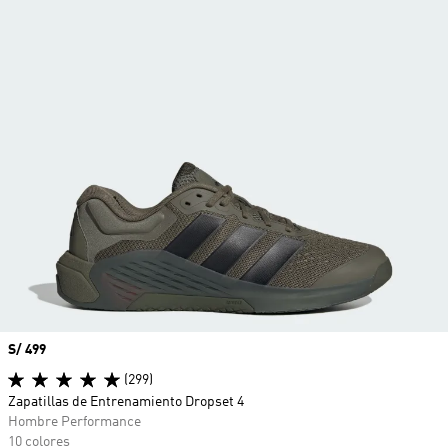
Precio
S/ 499
(299)
Zapatillas de Entrenamiento Dropset 4
Hombre Performance
10 colores