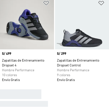
Añadir a la lista de deseos
Añ
Precio
S/ 499
Precio
S/ 299
Zapatillas de Entrenamiento
Zapatillas de Entrenamiento
Dropset 4
Dropset Control
Hombre Performance
Hombre Performance
10 colores
9 colores
Envío Gratis
Envío Gratis