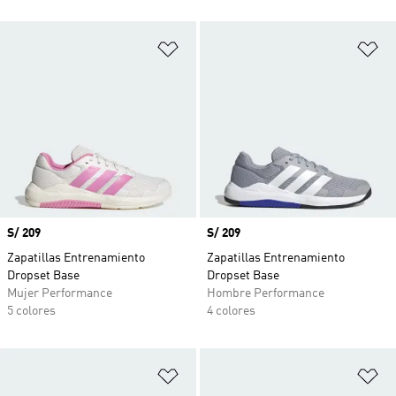
Añadir a la lista de deseos
Añ
Precio
S/ 209
Precio
S/ 209
Zapatillas Entrenamiento
Zapatillas Entrenamiento
Dropset Base
Dropset Base
Mujer Performance
Hombre Performance
5 colores
4 colores
Añadir a la lista de deseos
Añ