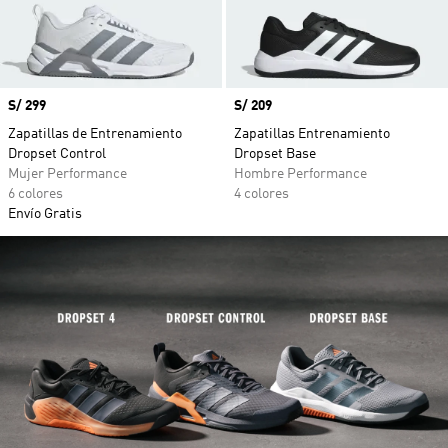
Precio
S/ 299
Precio
S/ 209
Zapatillas de Entrenamiento
Zapatillas Entrenamiento
Dropset Control
Dropset Base
Mujer Performance
Hombre Performance
6 colores
4 colores
Envío Gratis