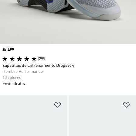
Precio
S/ 499
(299)
Zapatillas de Entrenamiento Dropset 4
Hombre Performance
10 colores
Envío Gratis
Añadir a la lista de deseos
Añ