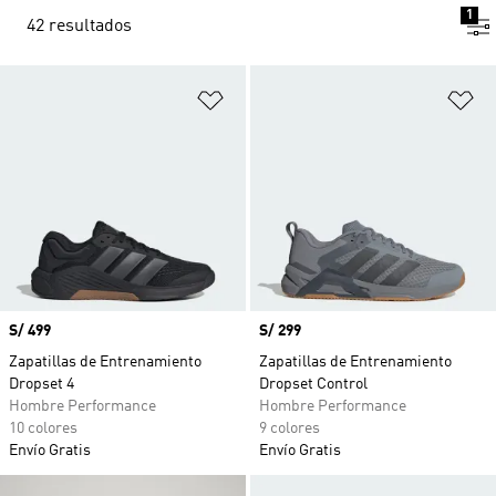
1
42 resultados
Añadir a la lista de deseos
Añ
Precio
S/ 499
Precio
S/ 299
Zapatillas de Entrenamiento
Zapatillas de Entrenamiento
Dropset 4
Dropset Control
Hombre Performance
Hombre Performance
10 colores
9 colores
Envío Gratis
Envío Gratis