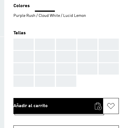
Colores
Purple Rush / Cloud White / Lucid Lemon
Tallas
AAA
AAA
AAA
AAA
AAA
AAA
AAA
AAA
AAA
AAA
AAA
AAA
AAA
AAA
AAA
AAA
AAA
AAA
Añadir al carrito