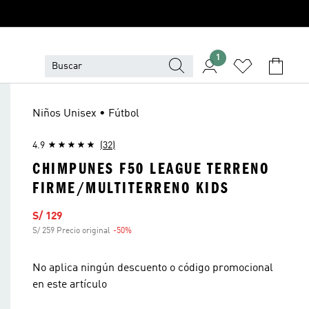
1
Niños Unisex • Fútbol
4.9
(32)
CHIMPUNES F50 LEAGUE TERRENO
FIRME/MULTITERRENO KIDS
Precio de venta
S/ 129
S/ 259 Precio original
-50%
Descuento
No aplica ningún descuento o código promocional
en este artículo