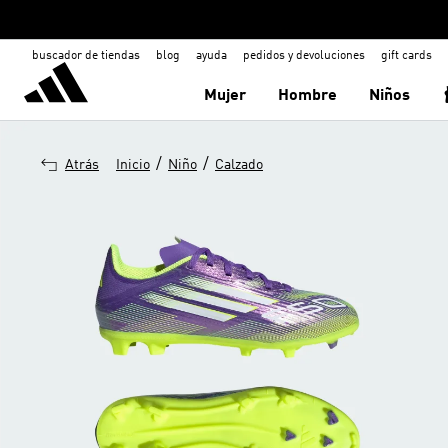
buscador de tiendas
blog
ayuda
pedidos y devoluciones
gift cards
Mujer
Hombre
Niños
/
/
Atrás
Inicio
Niño
Calzado