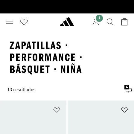
1
ZAPATILLAS ·
PERFORMANCE ·
BÁSQUET · NIÑA
4
13 resultados
Añadir a la lista de deseos
Añ