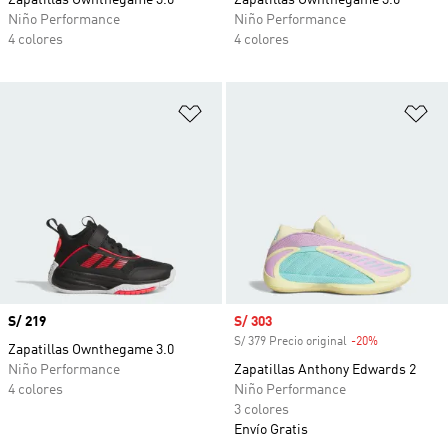
Zapatillas Ownthegame 3.0
Zapatillas Ownthegame 3.0
Niño Performance
Niño Performance
4 colores
4 colores
Añadir a la lista de deseos
Añ
Precio
S/ 219
Precio de venta
S/ 303
S/ 379 Precio original
-20%
Descuento
Zapatillas Ownthegame 3.0
Niño Performance
Zapatillas Anthony Edwards 2
4 colores
Niño Performance
3 colores
Envío Gratis