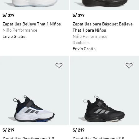
Precio
S/ 379
Precio
S/ 379
Zapatillas Believe That 1 Niños
Zapatillas para Básquet Believe
Niño Performance
That 1 para Niños
Envío Gratis
Niño Performance
3 colores
Envío Gratis
Añadir a la lista de deseos
Añ
Precio
S/ 219
Precio
S/ 219