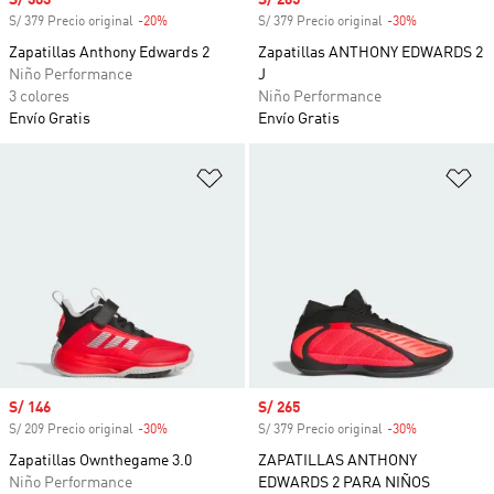
Precio de venta
S/ 303
Precio de venta
S/ 265
S/ 379 Precio original
-20%
Descuento
S/ 379 Precio original
-30%
Descuento
Zapatillas Anthony Edwards 2
Zapatillas ANTHONY EDWARDS 2
Niño Performance
J
3 colores
Niño Performance
Envío Gratis
Envío Gratis
Añadir a la lista de deseos
Añ
Precio de venta
S/ 146
Precio de venta
S/ 265
S/ 209 Precio original
-30%
Descuento
S/ 379 Precio original
-30%
Descuento
Zapatillas Ownthegame 3.0
ZAPATILLAS ANTHONY
Niño Performance
EDWARDS 2 PARA NIÑOS