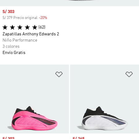
Precio de venta
S/ 303
S/ 379 Precio original
-20%
Descuento
(62)
Zapatillas Anthony Edwards 2
Niño Performance
3 colores
Envío Gratis
Añadir a la lista de deseos
Añ