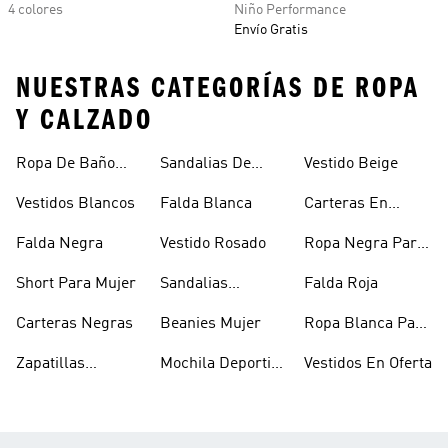
4 colores
Niño Performance
Envío Gratis
NUESTRAS CATEGORÍAS DE ROPA
Y CALZADO
Ropa De Baño
Sandalias De
Vestido Beige
Mujer
Verano Para
Vestidos Blancos
Falda Blanca
Carteras En
Mujer
Oferta
Falda Negra
Vestido Rosado
Ropa Negra Para
Niñas
Short Para Mujer
Sandalias
Falda Roja
Blancas Mujer
Carteras Negras
Beanies Mujer
Ropa Blanca Para
Mujer
Zapatillas
Mochila Deportiva
Vestidos En Oferta
Outdoor Mujer
Mujer