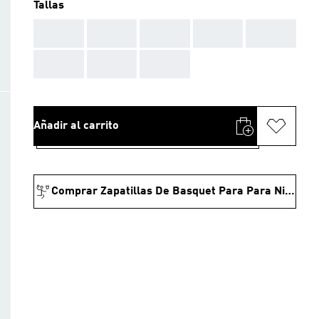
Tallas
AAA
AAA
AAA
AAA
AAA
AAA
AAA
AAA
Añadir al carrito
Comprar Zapatillas De Basquet Para Para Niños