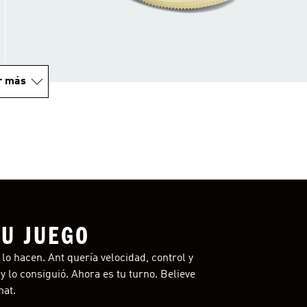
r más
TU JUEGO
o hacen. Ant quería velocidad, control y
y lo consiguió. Ahora es tu turno. Believe
hat.