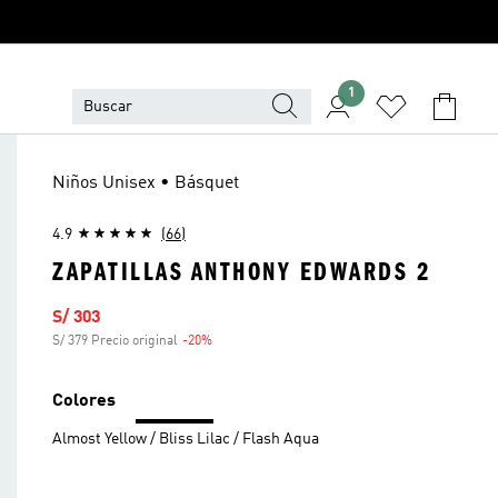
1
Niños Unisex • Básquet
4.9
(66)
ZAPATILLAS ANTHONY EDWARDS 2
Precio de venta
S/ 303
S/ 379 Precio original
-20%
Descuento
Colores
Almost Yellow / Bliss Lilac / Flash Aqua