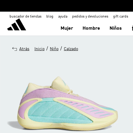
buscador de tiendas
blog
ayuda
pedidos y devoluciones
gift cards
Mujer
Hombre
Niños
/
/
Atrás
Inicio
Niño
Calzado