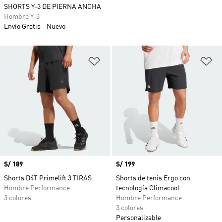
SHORTS Y-3 DE PIERNA ANCHA
Hombre Y-3
Envío Gratis
Nuevo
Añadir a la lista de deseos
Añ
Precio
S/ 189
Precio
S/ 199
Shorts D4T Primelift 3 TIRAS
Shorts de tenis Ergo con
Hombre Performance
tecnología Climacool
3 colores
Hombre Performance
3 colores
Personalizable