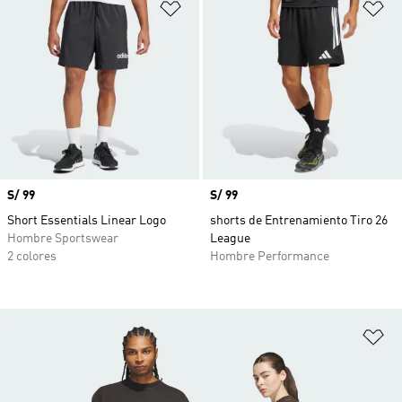
Añadir a la lista de deseos
Añ
Precio
S/ 99
Precio
S/ 99
Short Essentials Linear Logo
shorts de Entrenamiento Tiro 26
Hombre Sportswear
League
2 colores
Hombre Performance
Añ