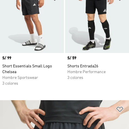
Precio
S/ 99
Precio
S/ 59
Short Essentials Small Logo
Shorts Entrada26
Chelsea
Hombre Performance
Hombre Sportswear
3 colores
3 colores
Añ