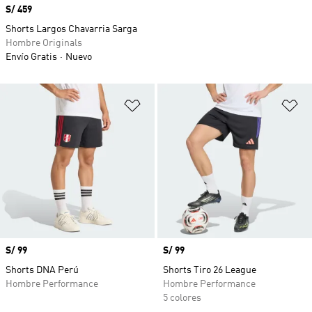
Precio
S/ 459
Shorts Largos Chavarria Sarga
Hombre Originals
Envío Gratis
Nuevo
Añadir a la lista de deseos
Añ
Precio
S/ 99
Precio
S/ 99
Shorts DNA Perú
Shorts Tiro 26 League
Hombre Performance
Hombre Performance
5 colores