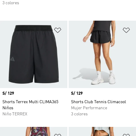
3 colores
Añadir a la lista de deseos
Añ
Precio
S/ 129
Precio
S/ 129
Shorts Terrex Multi CLIMA365
Shorts Club Tennis Climacool
Niños
Mujer Performance
Niño TERREX
3 colores
Añadir a la lista de deseos
Añ