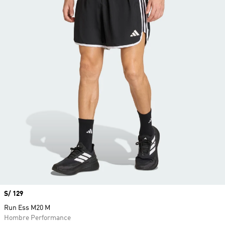
Precio
S/ 129
Run Ess M20 M
Hombre Performance