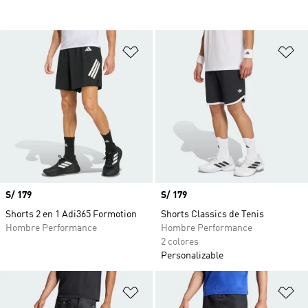
Añadir a la lista de deseos
Añ
Precio
S/ 179
Precio
S/ 179
Shorts 2 en 1 Adi365 Formotion
Shorts Classics de Tenis
Hombre Performance
Hombre Performance
2 colores
Personalizable
Añadir a la lista de deseos
Añ