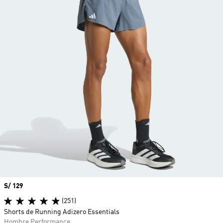
Precio
S/ 129
(251)
Shorts de Running Adizero Essentials
Hombre Performance