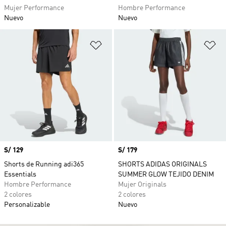
Mujer Performance
Hombre Performance
Nuevo
Nuevo
Añadir a la lista de deseos
Añ
Precio
S/ 129
Precio
S/ 179
Shorts de Running adi365
SHORTS ADIDAS ORIGINALS
Essentials
SUMMER GLOW TEJIDO DENIM
Hombre Performance
Mujer Originals
2 colores
2 colores
Personalizable
Nuevo