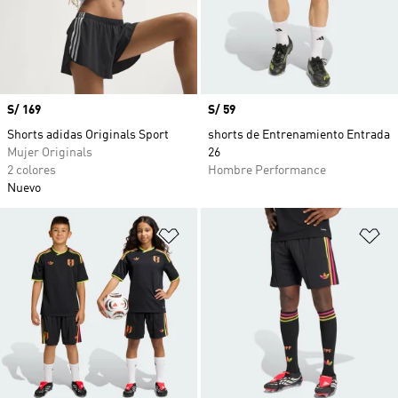
Precio
S/ 169
Precio
S/ 59
Shorts adidas Originals Sport
shorts de Entrenamiento Entrada
Mujer Originals
26
2 colores
Hombre Performance
Nuevo
Añadir a la lista de deseos
Añ