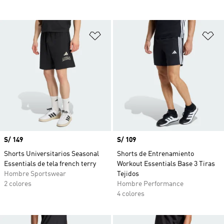
Añadir a la lista de deseos
Añ
Precio
S/ 149
Precio
S/ 109
Shorts Universitarios Seasonal
Shorts de Entrenamiento
Essentials de tela french terry
Workout Essentials Base 3 Tiras
Hombre Sportswear
Tejidos
2 colores
Hombre Performance
4 colores