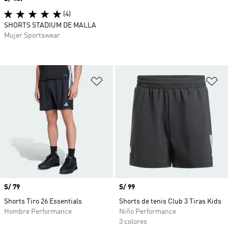
(4)
SHORTS STADIUM DE MALLA
Mujer Sportswear
Añadir a la lista de deseos
Añ
Precio
S/ 79
Precio
S/ 99
Shorts Tiro 26 Essentials
Shorts de tenis Club 3 Tiras Kids
Hombre Performance
Niño Performance
3 colores