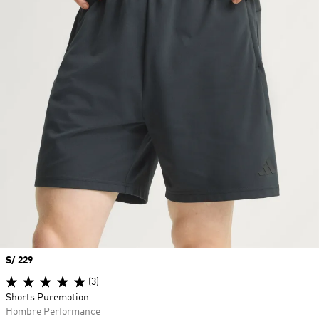
Precio
S/ 229
(3)
Shorts Puremotion
Hombre Performance