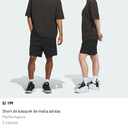
Precio
S/ 199
Short de básquet de malla adidas
Performance
2 colores