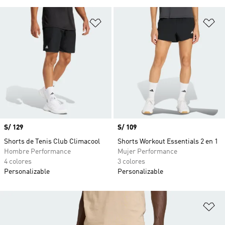
Añadir a la lista de deseos
Añ
Precio
S/ 129
Precio
S/ 109
Shorts de Tenis Club Climacool
Shorts Workout Essentials 2 en 1
Hombre Performance
Mujer Performance
4 colores
3 colores
Personalizable
Personalizable
Añ