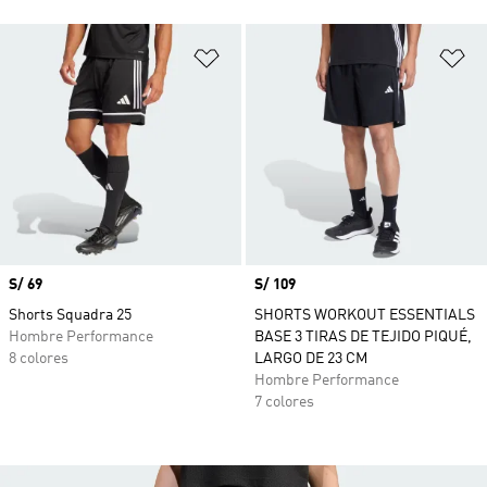
Añadir a la lista de deseos
Añ
Precio
S/ 69
Precio
S/ 109
Shorts Squadra 25
SHORTS WORKOUT ESSENTIALS
Hombre Performance
BASE 3 TIRAS DE TEJIDO PIQUÉ,
8 colores
LARGO DE 23 CM
Hombre Performance
7 colores