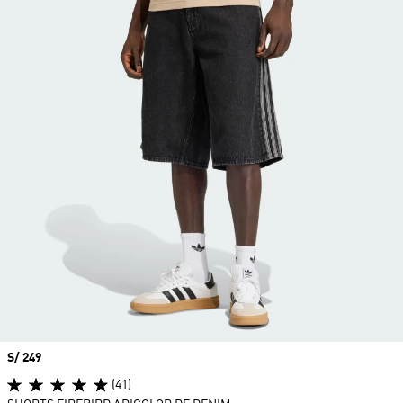
Precio
S/ 249
(41)