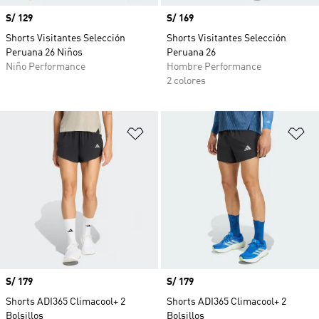
Precio
S/ 129
Precio
S/ 169
Shorts Visitantes Selección
Shorts Visitantes Selección
Peruana 26 Niños
Peruana 26
Niño Performance
Hombre Performance
2 colores
Añadir a la lista de deseos
Añ
Precio
S/ 179
Precio
S/ 179
Shorts ADI365 Climacool+ 2
Shorts ADI365 Climacool+ 2
Bolsillos
Bolsillos