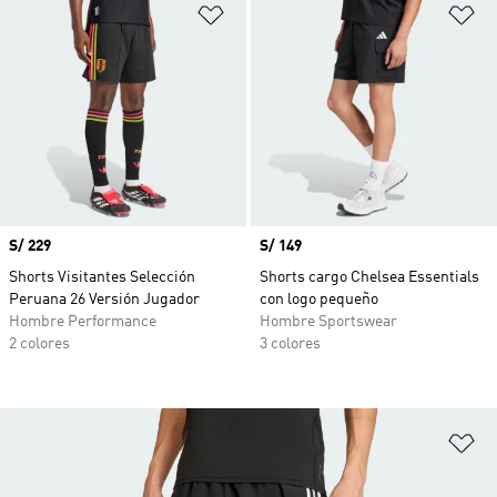
Añadir a la lista de deseos
Añ
Precio
S/ 229
Precio
S/ 149
Shorts Visitantes Selección
Shorts cargo Chelsea Essentials
Peruana 26 Versión Jugador
con logo pequeño
Hombre Performance
Hombre Sportswear
2 colores
3 colores
Añ