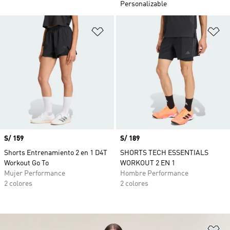
Personalizable
Añadir a la lista de deseos
Añ
Precio
S/ 159
Precio
S/ 189
Shorts Entrenamiento 2 en 1 D4T
SHORTS TECH ESSENTIALS
Workout Go To
WORKOUT 2 EN 1
Mujer Performance
Hombre Performance
2 colores
2 colores
Añ