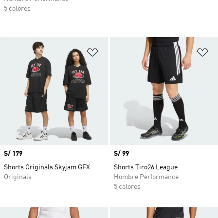
5 colores
Añadir a la lista de deseos
Añ
Precio
S/ 179
Precio
S/ 99
Shorts Originals Skyjam GFX
Shorts Tiro26 League
Originals
Hombre Performance
5 colores