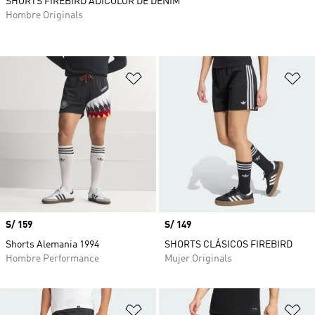
SHORTS FIREBIRD ADICOLOR DE DENIM
Hombre Originals
Añadir a la lista de deseos
Añ
Precio
S/ 159
Precio
S/ 149
Shorts Alemania 1994
SHORTS CLÁSICOS FIREBIRD
Hombre Performance
Mujer Originals
Añadir a la lista de deseos
Añ