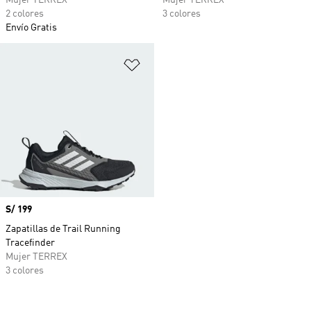
Mujer TERREX
Mujer TERREX
2 colores
3 colores
Envío Gratis
Añadir a la lista de deseos
Precio
S/ 199
Zapatillas de Trail Running
Tracefinder
Mujer TERREX
3 colores