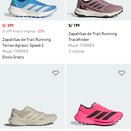
Precio de venta
S/ 399
Precio
S/ 199
S/ 499 Precio original
-20%
Descuento
Zapatillas de Trail Running
Zapatillas de Trail Running
Tracefinder
Terrex Agravic Speed 2
Mujer TERREX
Mujer TERREX
3 colores
Envío Gratis
Añadir a la lista de deseos
Añ