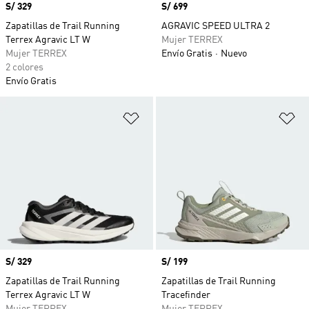
Precio
S/ 329
Precio
S/ 699
Zapatillas de Trail Running
AGRAVIC SPEED ULTRA 2
Terrex Agravic LT W
Mujer TERREX
Mujer TERREX
Envío Gratis
Nuevo
2 colores
Envío Gratis
Añadir a la lista de deseos
Añ
Precio
S/ 329
Precio
S/ 199
Zapatillas de Trail Running
Zapatillas de Trail Running
Terrex Agravic LT W
Tracefinder