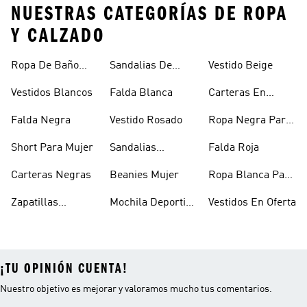
NUESTRAS CATEGORÍAS DE ROPA
Y CALZADO
Ropa De Baño
Sandalias De
Vestido Beige
Mujer
Verano Para
Vestidos Blancos
Falda Blanca
Carteras En
Mujer
Oferta
Falda Negra
Vestido Rosado
Ropa Negra Para
Niñas
Short Para Mujer
Sandalias
Falda Roja
Blancas Mujer
Carteras Negras
Beanies Mujer
Ropa Blanca Para
Mujer
Zapatillas
Mochila Deportiva
Vestidos En Oferta
Outdoor Mujer
Mujer
¡TU OPINIÓN CUENTA!
Nuestro objetivo es mejorar y valoramos mucho tus comentarios.