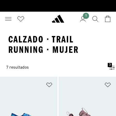
1
CALZADO · TRAIL
RUNNING · MUJER
3
7 resultados
Añadir a la lista de deseos
Añ