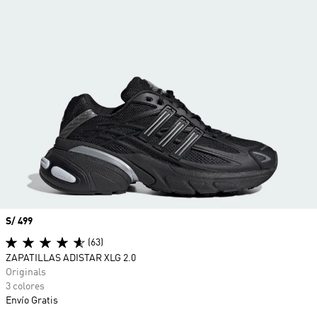
Precio
S/ 499
(63)
ZAPATILLAS ADISTAR XLG 2.0
Originals
3 colores
Envío Gratis