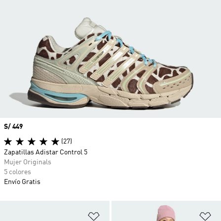
Precio
S/ 449
(27)
Zapatillas Adistar Control 5
Mujer Originals
5 colores
Envío Gratis
Añadir a la lista de deseos
Añ