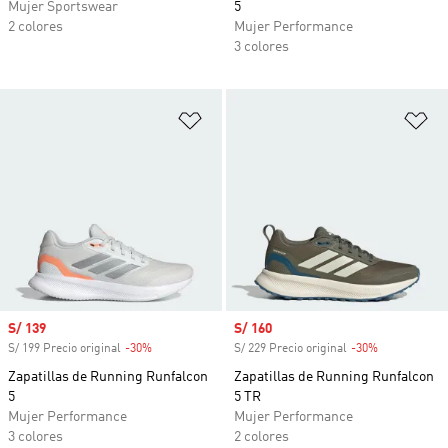
Mujer Sportswear
5
2 colores
Mujer Performance
3 colores
Añadir a la lista de deseos
Añ
Precio de venta
S/ 139
Precio de venta
S/ 160
S/ 199 Precio original
-30%
Descuento
S/ 229 Precio original
-30%
Descuento
Zapatillas de Running Runfalcon
Zapatillas de Running Runfalcon
5
5 TR
Mujer Performance
Mujer Performance
3 colores
2 colores