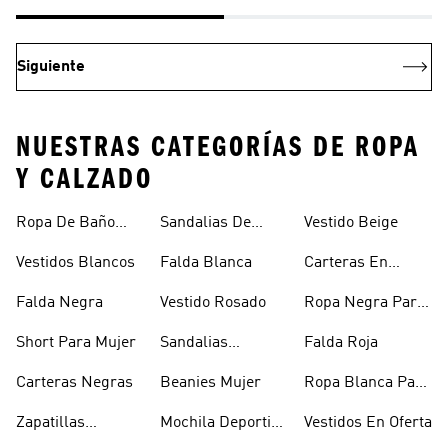
Siguiente
NUESTRAS CATEGORÍAS DE ROPA
Y CALZADO
Ropa De Baño
Sandalias De
Vestido Beige
Mujer
Verano Para
Vestidos Blancos
Falda Blanca
Carteras En
Mujer
Oferta
Falda Negra
Vestido Rosado
Ropa Negra Para
Niñas
Short Para Mujer
Sandalias
Falda Roja
Blancas Mujer
Carteras Negras
Beanies Mujer
Ropa Blanca Para
Mujer
Zapatillas
Mochila Deportiva
Vestidos En Oferta
Outdoor Mujer
Mujer