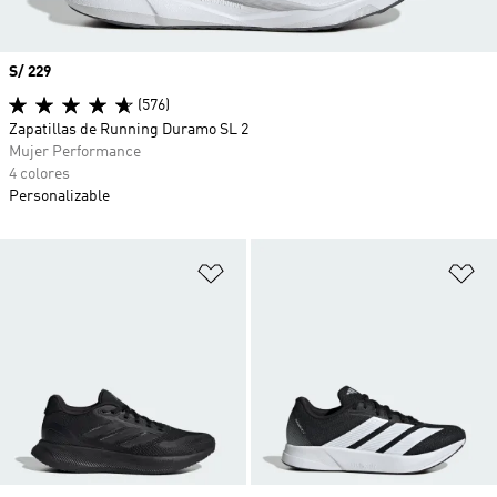
Precio
S/ 229
(576)
Zapatillas de Running Duramo SL 2
Mujer Performance
4 colores
Personalizable
Añadir a la lista de deseos
Añ