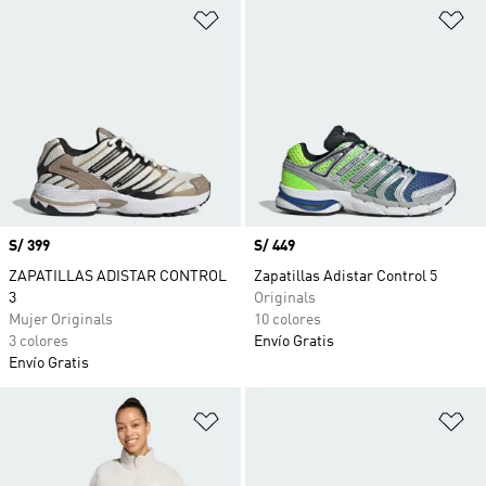
Añadir a la lista de deseos
Añ
Precio
S/ 399
Precio
S/ 449
ZAPATILLAS ADISTAR CONTROL
Zapatillas Adistar Control 5
3
Originals
Mujer Originals
10 colores
3 colores
Envío Gratis
Envío Gratis
Añadir a la lista de deseos
Añ