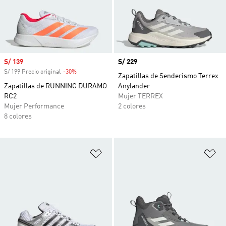
Precio de venta
S/ 139
Precio
S/ 229
S/ 199 Precio original
-30%
Descuento
Zapatillas de Senderismo Terrex
Zapatillas de RUNNING DURAMO
Anylander
RC2
Mujer TERREX
Mujer Performance
2 colores
8 colores
Añadir a la lista de deseos
Añ