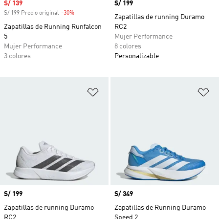
Precio de venta
S/ 139
Precio
S/ 199
S/ 199 Precio original
-30%
Descuento
Zapatillas de running Duramo
Zapatillas de Running Runfalcon
RC2
5
Mujer Performance
Mujer Performance
8 colores
3 colores
Personalizable
Añadir a la lista de deseos
Añ
Precio
S/ 199
Precio
S/ 349
Zapatillas de running Duramo
Zapatillas de Running Duramo
RC2
Speed 2