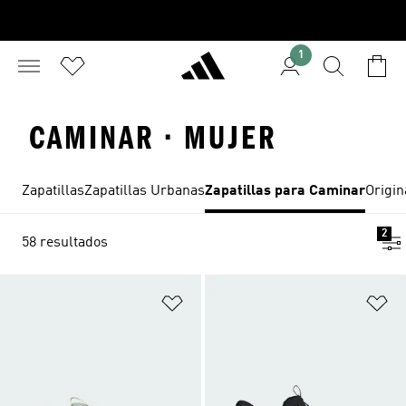
1
CAMINAR · MUJER
Zapatillas
Zapatillas Urbanas
Zapatillas para Caminar
Origin
2
58 resultados
Añadir a la lista de deseos
Añ