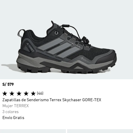
Precio
S/ 579
(46)
Zapatillas de Senderismo Terrex Skychaser GORE-TEX
Mujer TERREX
3 colores
Envío Gratis