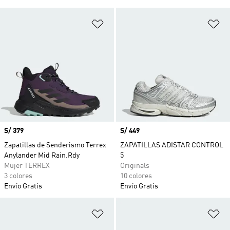
Añadir a la lista de deseos
Añ
Precio
S/ 379
Precio
S/ 449
Zapatillas de Senderismo Terrex
ZAPATILLAS ADISTAR CONTROL
Anylander Mid Rain.Rdy
5
Mujer TERREX
Originals
3 colores
10 colores
Envío Gratis
Envío Gratis
Añadir a la lista de deseos
Añ