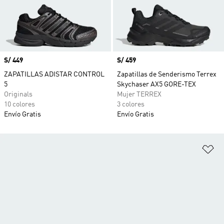
Precio
S/ 449
Precio
S/ 459
ZAPATILLAS ADISTAR CONTROL
Zapatillas de Senderismo Terrex
5
Skychaser AX5 GORE-TEX
Originals
Mujer TERREX
10 colores
3 colores
Envío Gratis
Envío Gratis
Añ