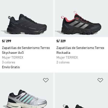
Precio
S/ 299
Precio
S/ 229
Zapatillas de Senderismo Terrex
Zapatillas de Senderismo Terrex
Skychaser Ax5
Rockadia
Mujer TERREX
Mujer TERREX
3 colores
2 colores
Envío Gratis
Añadir a la lista de deseos
Añ