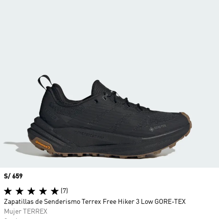
Precio
S/ 659
(7)
Zapatillas de Senderismo Terrex Free Hiker 3 Low GORE-TEX
Mujer TERREX