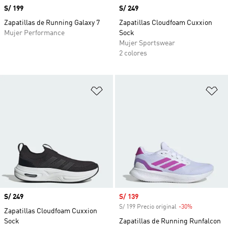
Precio
S/ 199
Precio
S/ 249
Zapatillas de Running Galaxy 7
Zapatillas Cloudfoam Cuxxion
Mujer Performance
Sock
Mujer Sportswear
2 colores
Añadir a la lista de deseos
Añ
Precio
S/ 249
Precio de venta
S/ 139
S/ 199 Precio original
-30%
Descuento
Zapatillas Cloudfoam Cuxxion
Sock
Zapatillas de Running Runfalcon