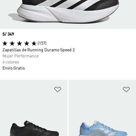
Precio
S/ 349
(157)
Zapatillas de Running Duramo Speed 2
Mujer Performance
6 colores
Envío Gratis
Añadir a la lista de deseos
Añ