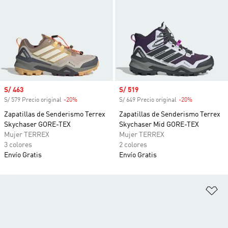
Precio de venta
S/ 463
Precio de venta
S/ 519
S/ 579 Precio original
-20%
Descuento
S/ 649 Precio original
-20%
Descuento
Zapatillas de Senderismo Terrex
Zapatillas de Senderismo Terrex
Skychaser GORE-TEX
Skychaser Mid GORE-TEX
Mujer TERREX
Mujer TERREX
3 colores
2 colores
Envío Gratis
Envío Gratis
Añ