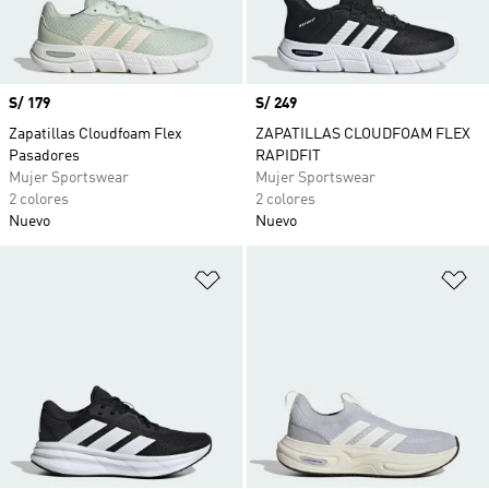
Precio
S/ 179
Precio
S/ 249
Zapatillas Cloudfoam Flex
ZAPATILLAS CLOUDFOAM FLEX
Pasadores
RAPIDFIT
Mujer Sportswear
Mujer Sportswear
2 colores
2 colores
Nuevo
Nuevo
Añadir a la lista de deseos
Añ