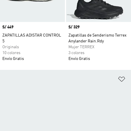
Precio
S/ 449
Precio
S/ 329
ZAPATILLAS ADISTAR CONTROL
Zapatillas de Senderismo Terrex
5
Anylander Rain.Rdy
Originals
Mujer TERREX
10 colores
3 colores
Envío Gratis
Envío Gratis
Añ