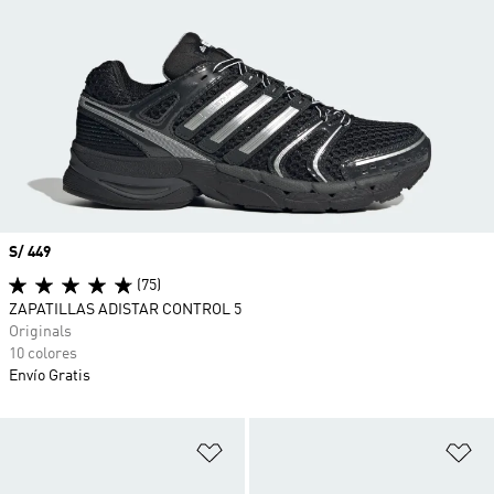
Precio
S/ 449
(75)
ZAPATILLAS ADISTAR CONTROL 5
Originals
10 colores
Envío Gratis
Añadir a la lista de deseos
Añ