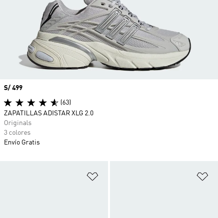
Precio
S/ 499
(63)
ZAPATILLAS ADISTAR XLG 2.0
Originals
3 colores
Envío Gratis
Añadir a la lista de deseos
Añ