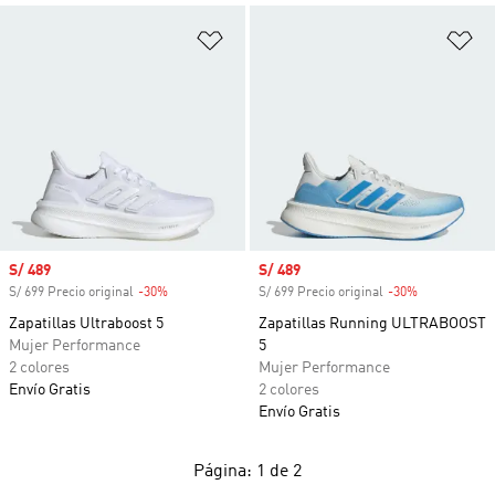
Añadir a la lista de deseos
Añ
Precio de venta
S/ 489
Precio de venta
S/ 489
S/ 699 Precio original
-30%
Descuento
S/ 699 Precio original
-30%
Descuento
Zapatillas Ultraboost 5
Zapatillas Running ULTRABOOST
Mujer Performance
5
2 colores
Mujer Performance
Envío Gratis
2 colores
Envío Gratis
Página: 1 de 2