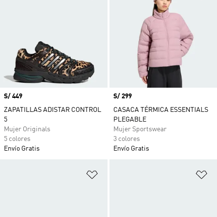
Precio
S/ 449
Precio
S/ 299
ZAPATILLAS ADISTAR CONTROL
CASACA TÉRMICA ESSENTIALS
5
PLEGABLE
Mujer Originals
Mujer Sportswear
5 colores
3 colores
Envío Gratis
Envío Gratis
Añadir a la lista de deseos
Añ