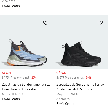
2 colores
Envío Gratis
Añadir a la lista de deseos
Añ
Precio de venta
S/ 607
Precio de venta
S/ 265
S/ 759 Precio original
-20%
Descuento
S/ 379 Precio original
-30%
Descuento
Zapatillas de Senderismo Terrex
Zapatillas de Senderismo Terrex
Free Hiker 2.0 Gore-Tex
Anylander Mid Rain.Rdy
Mujer TERREX
Mujer TERREX
Envío Gratis
3 colores
Envío Gratis