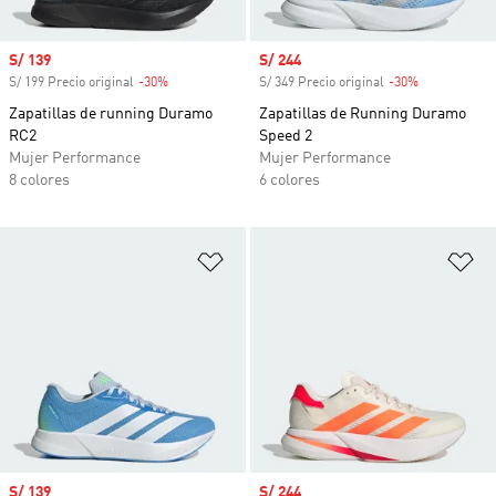
Precio de venta
S/ 139
Precio de venta
S/ 244
S/ 199 Precio original
-30%
Descuento
S/ 349 Precio original
-30%
Descuento
Zapatillas de running Duramo
Zapatillas de Running Duramo
RC2
Speed 2
Mujer Performance
Mujer Performance
8 colores
6 colores
Añadir a la lista de deseos
Añ
Precio de venta
S/ 139
Precio de venta
S/ 244