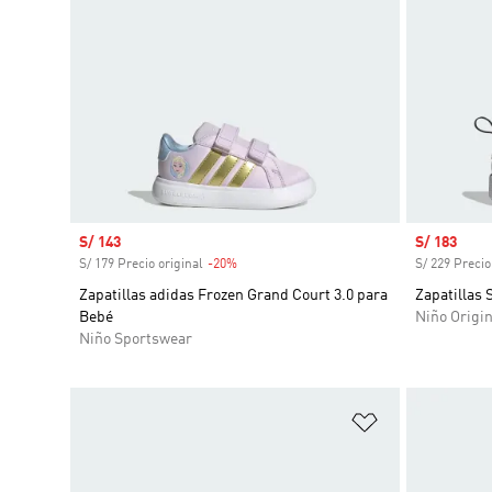
Precio de venta
S/ 143
Precio de 
S/ 183
S/ 179 Precio original
-20%
Descuento
S/ 229 Precio
Zapatillas adidas Frozen Grand Court 3.0 para
Zapatillas 
Bebé
Niño Origin
Niño Sportswear
Añadir a la li