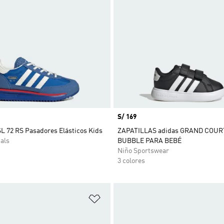
Precio
S/ 169
SL 72 RS Pasadores Elásticos Kids
ZAPATILLAS adidas GRAND COURT
als
BUBBLE PARA BEBÉ
Niño Sportswear
3 colores
sta de deseos
Añadir a la lista de deseos