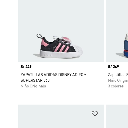
Precio
S/ 249
Precio
S/ 249
ZAPATILLAS ADIDAS DISNEY ADIFOM
Zapatillas 
SUPERSTAR 360
Niño Origin
Niño Originals
3 colores
Añadir a la li