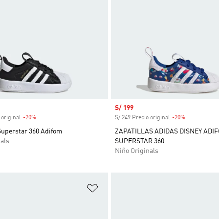
venta
Precio de venta
S/ 199
 original
-20%
Descuento
S/ 249 Precio original
-20%
Descuento
Superstar 360 Adifom
ZAPATILLAS ADIDAS DISNEY ADI
als
SUPERSTAR 360
Niño Originals
sta de deseos
Añadir a la lista de deseos