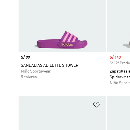
Precio
S/ 99
Precio de 
S/ 143
S/ 179 Precio
SANDALIAS ADILETTE SHOWER
Niño Sportswear
Zapatillas 
5 colores
Spider-Man
Niño Sport
Añadir a la li