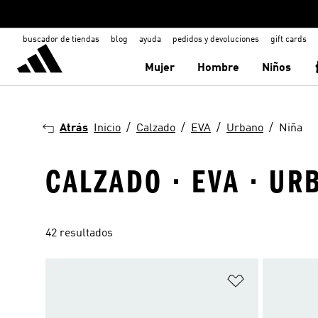
buscador de tiendas
blog
ayuda
pedidos y devoluciones
gift cards
Mujer
Hombre
Niños
Atrás
Inicio
Calzado
EVA
Urbano
Niña
CALZADO · EVA · UR
42 resultados
Añadir a la li