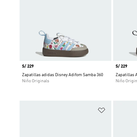
Precio
S/ 229
Precio
S/ 229
Zapatillas adidas Disney Adifom Samba 360
Zapatillas
Niño Originals
Niño Origin
Añadir a la li