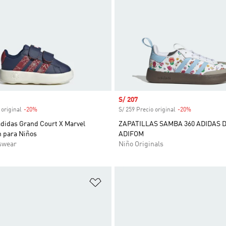
venta
Precio de venta
S/ 207
 original
-20%
Descuento
S/ 259 Precio original
-20%
Descuento
adidas Grand Court X Marvel
ZAPATILLAS SAMBA 360 ADIDAS 
 para Niños
ADIFOM
swear
Niño Originals
sta de deseos
Añadir a la lista de deseos