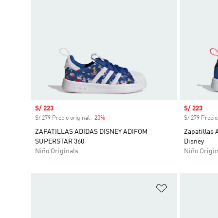
Precio de venta
S/ 223
Precio de 
S/ 223
S/ 279 Precio original
-20%
Descuento
S/ 279 Precio
ZAPATILLAS ADIDAS DISNEY ADIFOM
Zapatillas 
SUPERSTAR 360
Disney
Niño Originals
Niño Origin
Añadir a la li