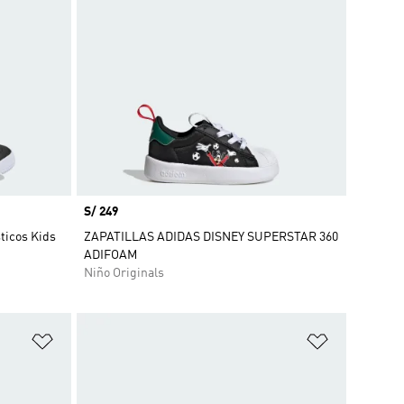
Precio
S/ 249
ticos Kids
ZAPATILLAS ADIDAS DISNEY SUPERSTAR 360
ADIFOAM
Niño Originals
Añadir a la lista de deseos
Añadir a la