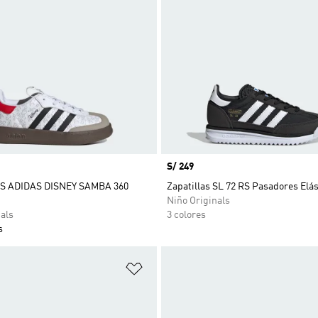
Precio
S/ 249
S ADIDAS DISNEY SAMBA 360
Zapatillas SL 72 RS Pasadores Elás
Niño Originals
als
3 colores
s
sta de deseos
Añadir a la lista de deseos