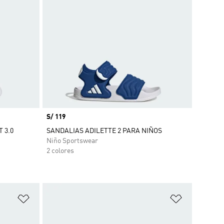
Precio
S/ 119
 3.0
SANDALIAS ADILETTE 2 PARA NIÑOS
Niño Sportswear
2 colores
Añadir a la lista de deseos
Añadir a la