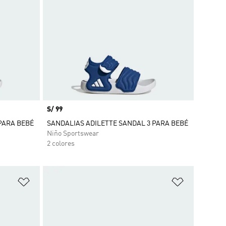
Precio
S/ 99
PARA BEBÉ
SANDALIAS ADILETTE SANDAL 3 PARA BEBÉ
Niño Sportswear
2 colores
Añadir a la lista de deseos
Añadir a la