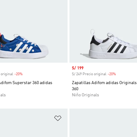
venta
Precio de venta
S/ 199
 original
-20%
Descuento
S/ 249 Precio original
-20%
Descuento
Adifom Superstar 360 adidas
Zapatillas Adifom adidas Original
360
als
Niño Originals
sta de deseos
Añadir a la lista de deseos