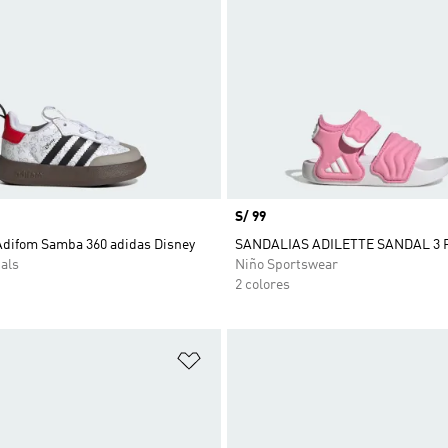
Precio
S/ 99
 Adifom Samba 360 adidas Disney
SANDALIAS ADILETTE SANDAL 3 
als
Niño Sportswear
2 colores
sta de deseos
Añadir a la lista de deseos