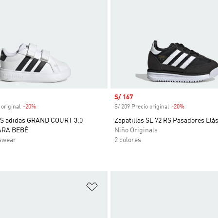
venta
Precio de venta
S/ 167
 original
-20%
Descuento
S/ 209 Precio original
-20%
Descuento
S adidas GRAND COURT 3.0
Zapatillas SL 72 RS Pasadores Elás
ARA BEBÉ
Niño Originals
swear
2 colores
sta de deseos
Añadir a la lista de deseos