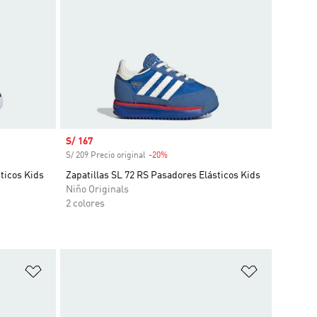
Precio de venta
S/ 167
S/ 209 Precio original
-20%
Descuento
ticos Kids
Zapatillas SL 72 RS Pasadores Elásticos Kids
Niño Originals
2 colores
Añadir a la lista de deseos
Añadir a la