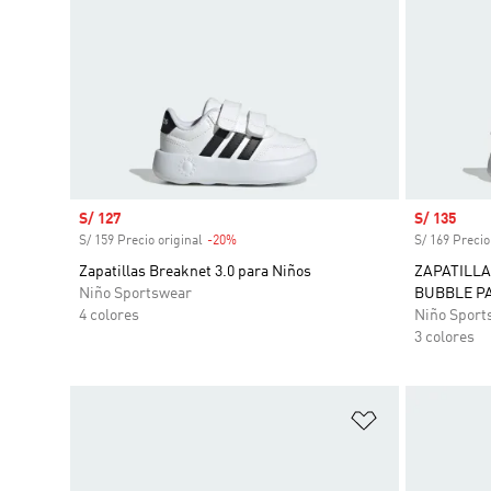
Precio de venta
S/ 127
Precio de 
S/ 135
S/ 159 Precio original
-20%
Descuento
S/ 169 Precio
Zapatillas Breaknet 3.0 para Niños
ZAPATILLA
Niño Sportswear
BUBBLE P
4 colores
Niño Sport
3 colores
Añadir a la li