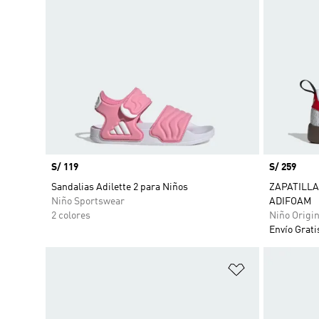
Precio
S/ 119
Precio
S/ 259
Sandalias Adilette 2 para Niños
ZAPATILLA
Niño Sportswear
ADIFOAM
2 colores
Niño Origin
Envío Grati
Añadir a la li