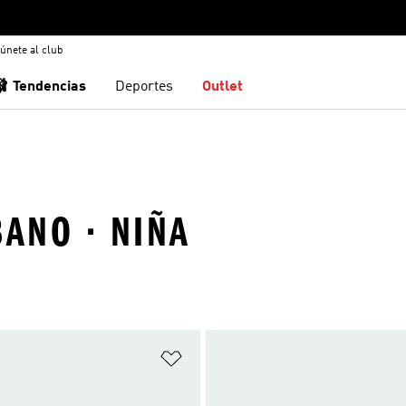
únete al club
🩰 Tendencias
Deportes
Outlet
BANO · NIÑA
sta de deseos
Añadir a la lista de deseos