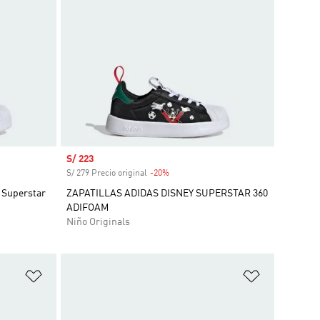
Precio de venta
S/ 223
S/ 279 Precio original
-20%
Descuento
s Superstar
ZAPATILLAS ADIDAS DISNEY SUPERSTAR 360
ADIFOAM
Niño Originals
Añadir a la lista de deseos
Añadir a la