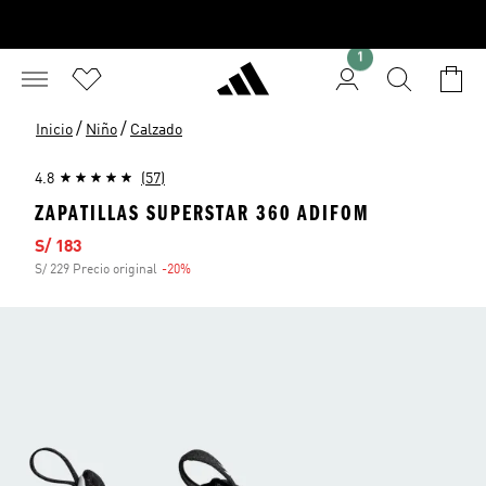
1
/
/
Inicio
Niño
Calzado
4.8
(57)
ZAPATILLAS SUPERSTAR 360 ADIFOM
Precio de venta
S/ 183
S/ 229 Precio original
-20%
Descuento