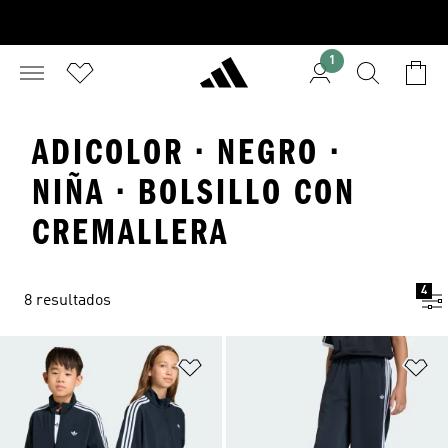
1
ADICOLOR · NEGRO ·
NIÑA · BOLSILLO CON
CREMALLERA
4
8 resultados
Añadir a la lista de deseos
Añ