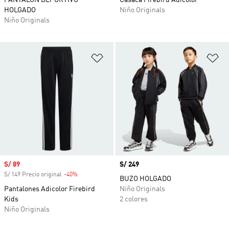
PANTALÓN DEPORTIVO
Casaca Firebird Adicolor
HOLGADO
Niño Originals
Niño Originals
Añadir a la lista de deseos
Añ
Precio de venta
S/ 89
Precio
S/ 249
S/ 149 Precio original
-40%
Descuento
BUZO HOLGADO
Pantalones Adicolor Firebird
Niño Originals
Kids
2 colores
Niño Originals