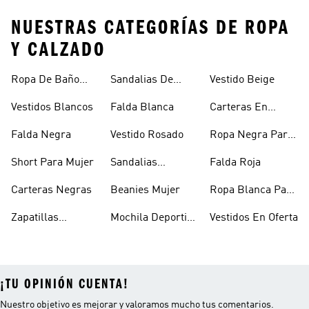
NUESTRAS CATEGORÍAS DE ROPA
Y CALZADO
Ropa De Baño
Sandalias De
Vestido Beige
Mujer
Verano Para
Vestidos Blancos
Falda Blanca
Carteras En
Mujer
Oferta
Falda Negra
Vestido Rosado
Ropa Negra Para
Niñas
Short Para Mujer
Sandalias
Falda Roja
Blancas Mujer
Carteras Negras
Beanies Mujer
Ropa Blanca Para
Mujer
Zapatillas
Mochila Deportiva
Vestidos En Oferta
Outdoor Mujer
Mujer
¡TU OPINIÓN CUENTA!
Nuestro objetivo es mejorar y valoramos mucho tus comentarios.