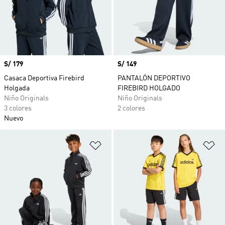
Precio
S/ 179
Precio
S/ 149
Casaca Deportiva Firebird
PANTALÓN DEPORTIVO
Holgada
FIREBIRD HOLGADO
Niño Originals
Niño Originals
3 colores
2 colores
Nuevo
Añadir a la lista de deseos
Añ