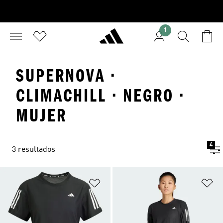
1
SUPERNOVA ·
CLIMACHILL · NEGRO ·
MUJER
4
3 resultados
Añadir a la lista de deseos
Añ