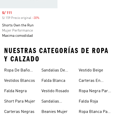
Precio de venta
S/ 111
S/ 159 Precio original
-30%
Descuento
Shorts Own the Run
Mujer Performance
Maxima comodidad
NUESTRAS CATEGORÍAS DE ROPA
Y CALZADO
Ropa De Baño
Sandalias De
Vestido Beige
Mujer
Verano Para
Vestidos Blancos
Falda Blanca
Carteras En
Mujer
Oferta
Falda Negra
Vestido Rosado
Ropa Negra Para
Niñas
Short Para Mujer
Sandalias
Falda Roja
Blancas Mujer
Carteras Negras
Beanies Mujer
Ropa Blanca Para