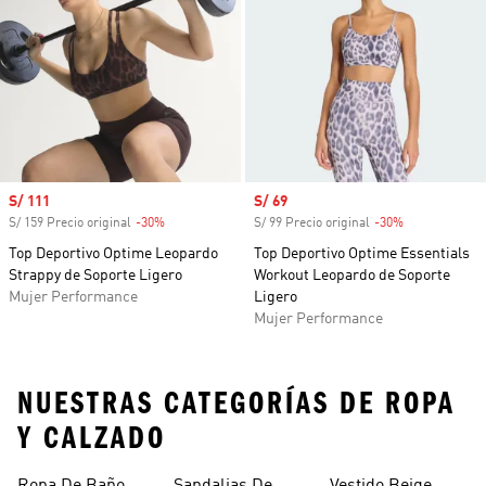
Precio de venta
S/ 111
Precio de venta
S/ 69
S/ 159 Precio original
-30%
Descuento
S/ 99 Precio original
-30%
Descuento
Top Deportivo Optime Leopardo
Top Deportivo Optime Essentials
Strappy de Soporte Ligero
Workout Leopardo de Soporte
Mujer Performance
Ligero
Mujer Performance
NUESTRAS CATEGORÍAS DE ROPA
Y CALZADO