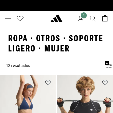
1
ROPA · OTROS · SOPORTE
LIGERO · MUJER
4
12 resultados
Añadir a la lista de deseos
Añ