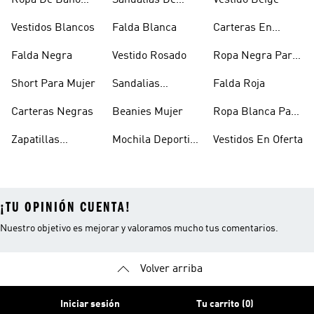
Ropa De Baño
Sandalias De
Vestido Beige
Mujer
Verano Para
Vestidos Blancos
Falda Blanca
Carteras En
Mujer
Oferta
Falda Negra
Vestido Rosado
Ropa Negra Para
Niñas
Short Para Mujer
Sandalias
Falda Roja
Blancas Mujer
Carteras Negras
Beanies Mujer
Ropa Blanca Para
Mujer
Zapatillas
Mochila Deportiva
Vestidos En Oferta
Outdoor Mujer
Mujer
¡TU OPINIÓN CUENTA!
Nuestro objetivo es mejorar y valoramos mucho tus comentarios.
Volver arriba
Iniciar sesión
Tu carrito (0)