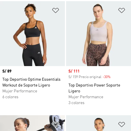
Añadir a la lista de deseos
Añ
Precio
S/ 89
Precio de venta
S/ 111
S/ 159 Precio original
-30%
Descuento
Top Deportivo Optime Essentials
Workout de Soporte Ligero
Top Deportivo Power Soporte
Mujer Performance
Ligero
6 colores
Mujer Performance
3 colores
Añadir a la lista de deseos
Añ