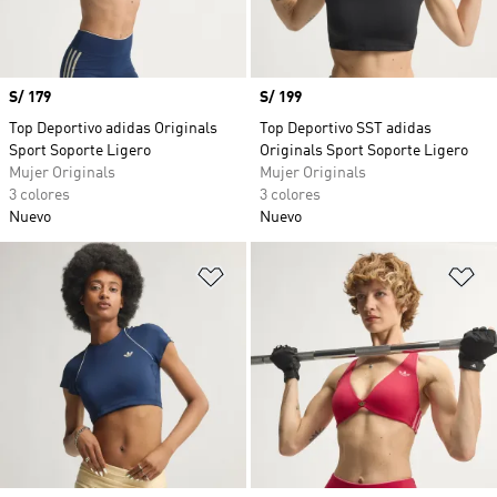
Precio
S/ 179
Precio
S/ 199
Top Deportivo adidas Originals
Top Deportivo SST adidas
Sport Soporte Ligero
Originals Sport Soporte Ligero
Mujer Originals
Mujer Originals
3 colores
3 colores
Nuevo
Nuevo
Añadir a la lista de deseos
Añ