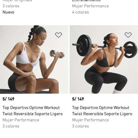
Mujer Originals
Entrenamiento
3 colores
Mujer Performance
Nuevo
4 colores
Añadir a la lista de deseos
Añ
Precio
S/ 149
Precio
S/ 149
Top Deportivo Optime Workout
Top Deportivo Optime Workout
Twist Reversible Soporte Ligero
Twist Reversible Soporte Ligero
Mujer Performance
Mujer Performance
3 colores
3 colores