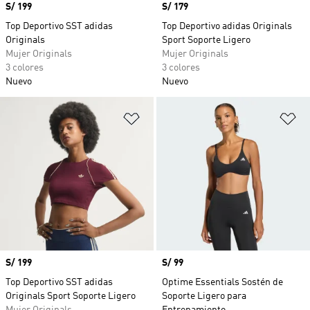
Precio
S/ 199
Precio
S/ 179
Top Deportivo SST adidas
Top Deportivo adidas Originals
Originals
Sport Soporte Ligero
Mujer Originals
Mujer Originals
3 colores
3 colores
Nuevo
Nuevo
Añadir a la lista de deseos
Añ
Precio
S/ 199
Precio
S/ 99
Top Deportivo SST adidas
Optime Essentials Sostén de
Originals Sport Soporte Ligero
Soporte Ligero para