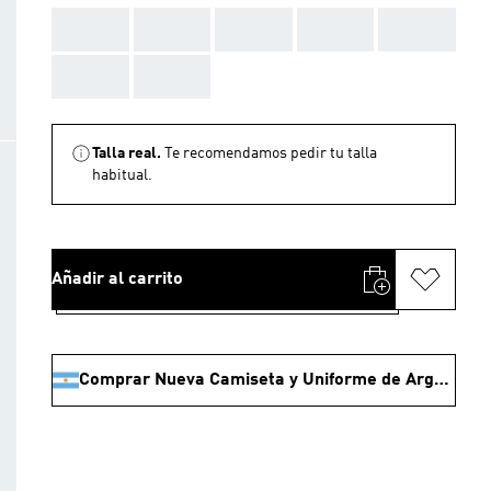
AAA
AAA
AAA
AAA
AAA
AAA
AAA
Talla real.
Te recomendamos pedir tu talla
habitual.
Añadir al carrito
Comprar Nueva Camiseta y Uniforme de Argentina