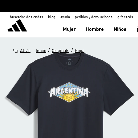
buscador de tiendas
blog
ayuda
pedidos y devoluciones
gift cards
Mujer
Hombre
Niños
/
/
Atrás
Inicio
Originals
Ropa