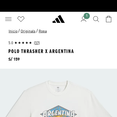
1
/
/
Inicio
Originals
Ropa
5.0
(57)
POLO THRASHER X ARGENTINA
Precio
S/ 159