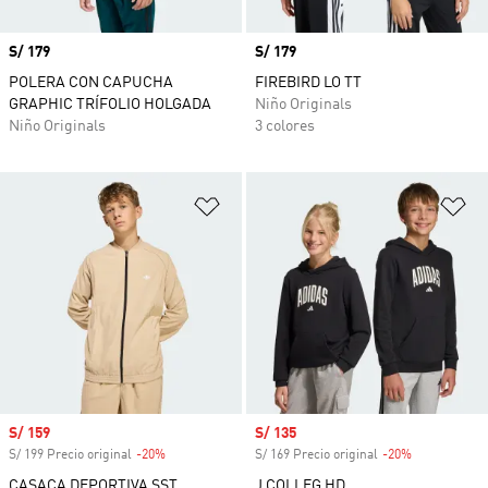
Precio
S/ 179
Precio
S/ 179
POLERA CON CAPUCHA
FIREBIRD LO TT
GRAPHIC TRÍFOLIO HOLGADA
Niño Originals
Niño Originals
3 colores
Añadir a la lista de deseos
Añ
Precio de venta
S/ 159
Precio de venta
S/ 135
S/ 199 Precio original
-20%
Descuento
S/ 169 Precio original
-20%
Descuento
CASACA DEPORTIVA SST
J COLLEG HD