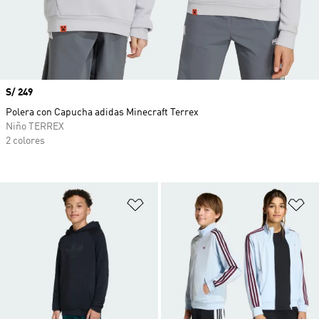
Precio
S/ 249
Polera con Capucha adidas Minecraft Terrex
Niño TERREX
2 colores
Añadir a la lista de deseos
Añ