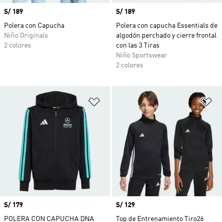
Precio
S/ 189
Precio
S/ 189
Polera con Capucha
Polera con capucha Essentials de
Niño Originals
algodón perchado y cierre frontal
2 colores
con las 3 Tiras
Niño Sportswear
2 colores
Añadir a la lista de deseos
Añ
Precio
S/ 179
Precio
S/ 129
POLERA CON CAPUCHA DNA
Top de Entrenamiento Tiro26