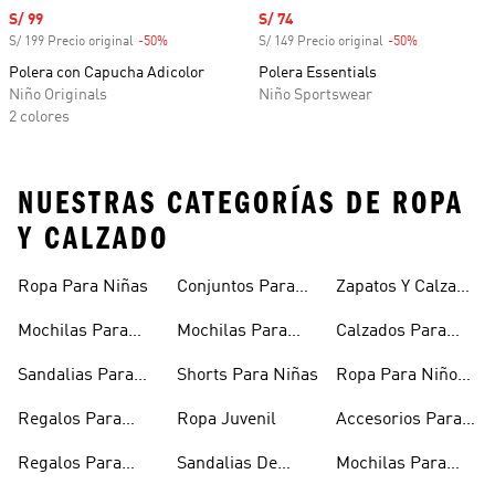
Precio de venta
S/ 99
Precio de venta
S/ 74
S/ 199 Precio original
-50%
Descuento
S/ 149 Precio original
-50%
Descuento
Polera con Capucha Adicolor
Polera Essentials
Niño Originals
Niño Sportswear
2 colores
NUESTRAS CATEGORÍAS DE ROPA
Y CALZADO
Ropa Para Niñas
Conjuntos Para
Zapatos Y Calzado
Niñas
Para Niñas
Mochilas Para
Mochilas Para
Calzados Para
Niñas
Adolescentes
Niños
Sandalias Para
Shorts Para Niñas
Ropa Para Niños
Niñas
De Invierno
Regalos Para
Ropa Juvenil
Accesorios Para
Niñas
Niños
Regalos Para
Sandalias De
Mochilas Para
Adolescentes
Verano Para
Niños