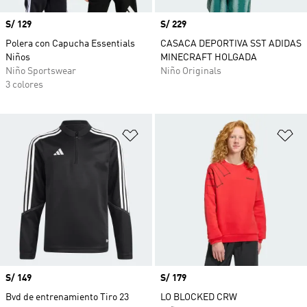
Precio
S/ 129
Precio
S/ 229
Polera con Capucha Essentials
CASACA DEPORTIVA SST ADIDAS
Niños
MINECRAFT HOLGADA
Niño Sportswear
Niño Originals
3 colores
Añadir a la lista de deseos
Añ
Precio
S/ 149
Precio
S/ 179
Bvd de entrenamiento Tiro 23
LO BLOCKED CRW