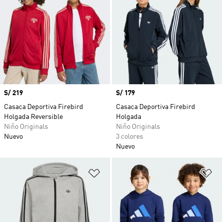
Precio
S/ 219
Precio
S/ 179
Casaca Deportiva Firebird
Casaca Deportiva Firebird
Holgada Reversible
Holgada
Niño Originals
Niño Originals
Nuevo
3 colores
Nuevo
Añadir a la lista de deseos
Añ