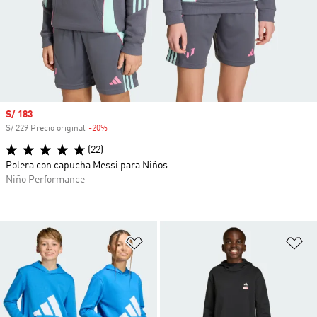
Precio de venta
S/ 183
S/ 229 Precio original
-20%
Descuento
(22)
Polera con capucha Messi para Niños
Niño Performance
Añadir a la lista de deseos
Añ