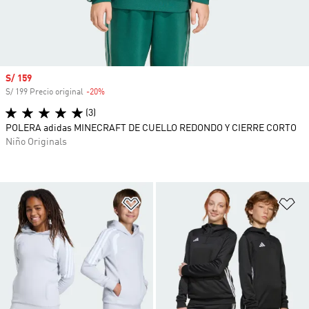
Precio de venta
S/ 159
S/ 199 Precio original
-20%
Descuento
(3)
POLERA adidas MINECRAFT DE CUELLO REDONDO Y CIERRE CORTO
Niño Originals
Añadir a la lista de deseos
Añ