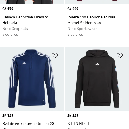
Precio
S/ 179
Precio
S/ 229
Casaca Deportiva Firebird
Polera con Capucha adidas
Holgada
Marvel Spider-Man
Niño Originals
Niño Sportswear
3 colores
2 colores
Añadir a la lista de deseos
Añ
Precio
S/ 149
Precio
S/ 249
Bvd de entrenamiento Tiro 23
K FTN HD LL