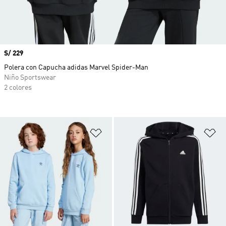
Precio
S/ 229
Polera con Capucha adidas Marvel Spider-Man
Niño Sportswear
2 colores
Añadir a la lista de deseos
Añ