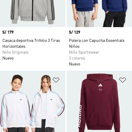
Precio
S/ 179
Precio
S/ 129
Casaca deportiva Trifolio 3 Tiras
Polera con Capucha Essentials
Horizontales
Niños
Niño Originals
Niño Sportswear
Nuevo
3 colores
Nuevo
Añadir a la lista de deseos
Añ