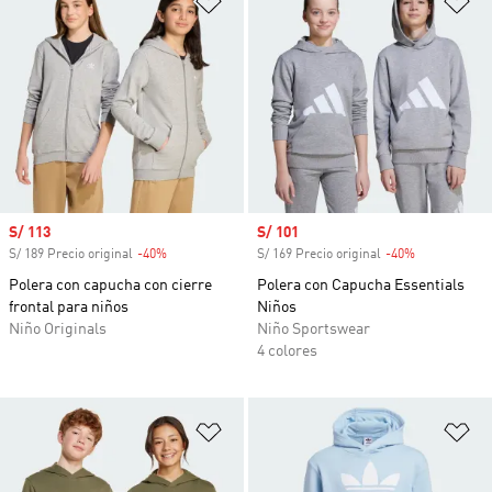
Precio de venta
S/ 113
Precio de venta
S/ 101
S/ 189 Precio original
-40%
Descuento
S/ 169 Precio original
-40%
Descuento
Polera con capucha con cierre
Polera con Capucha Essentials
frontal para niños
Niños
Niño Originals
Niño Sportswear
4 colores
Añadir a la lista de deseos
Añ