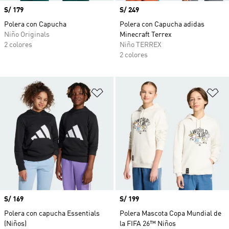
Precio
S/ 179
Precio
S/ 249
Polera con Capucha
Polera con Capucha adidas
Niño Originals
Minecraft Terrex
2 colores
Niño TERREX
2 colores
Añadir a la lista de deseos
Añ
Precio
S/ 169
Precio
S/ 199
Polera con capucha Essentials
Polera Mascota Copa Mundial de
(Niños)
la FIFA 26™ Niños