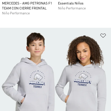
MERCEDES - AMG PETRONAS F1
Essentials Niños
TEAM CON CIERRE FRONTAL
Niño Performance
Niño Performance
Añ