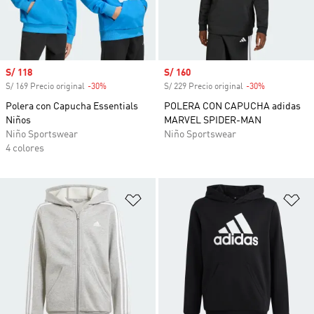
Precio de venta
S/ 118
Precio de venta
S/ 160
S/ 169 Precio original
-30%
Descuento
S/ 229 Precio original
-30%
Descuento
Polera con Capucha Essentials
POLERA CON CAPUCHA adidas
Niños
MARVEL SPIDER-MAN
Niño Sportswear
Niño Sportswear
4 colores
Añadir a la lista de deseos
Añ