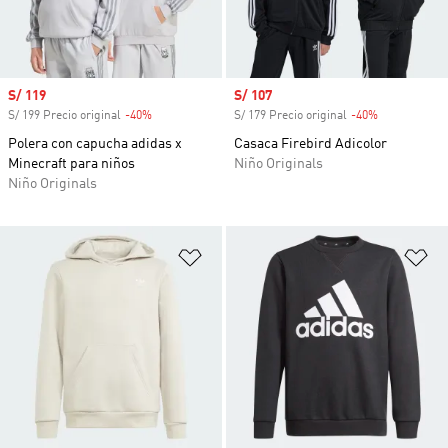
Precio de venta
S/ 119
Precio de venta
S/ 107
S/ 199 Precio original
-40%
Descuento
S/ 179 Precio original
-40%
Descuento
Polera con capucha adidas x
Casaca Firebird Adicolor
Minecraft para niños
Niño Originals
Niño Originals
Añadir a la lista de deseos
Añ