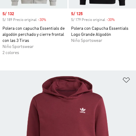
Precio de venta
S/ 132
Precio de venta
S/ 125
S/ 189 Precio original
-30%
Descuento
S/ 179 Precio original
-30%
Descuento
Polera con capucha Essentials de
Polera con Capucha Essentials
algodón perchado y cierre frontal
Logo Grande Algodón
con las 3 Tiras
Niño Sportswear
Niño Sportswear
2 colores
Añ