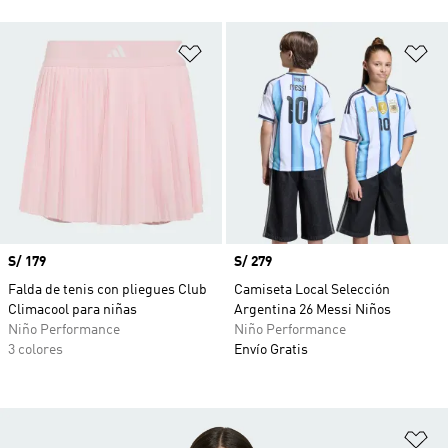
Añadir a la lista de deseos
Añ
Precio
S/ 179
Precio
S/ 279
Falda de tenis con pliegues Club
Camiseta Local Selección
Climacool para niñas
Argentina 26 Messi Niños
Niño Performance
Niño Performance
3 colores
Envío Gratis
Añ