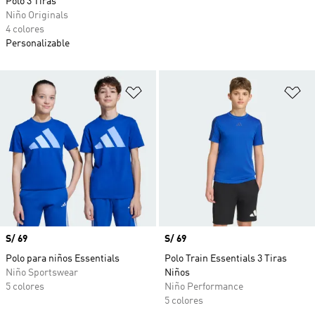
Polo 3 Tiras
Niño Originals
4 colores
Personalizable
Añadir a la lista de deseos
Añ
Precio
S/ 69
Precio
S/ 69
Polo para niños Essentials
Polo Train Essentials 3 Tiras
Niño Sportswear
Niños
5 colores
Niño Performance
5 colores