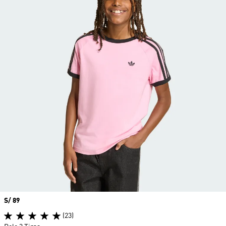
Precio
S/ 89
(23)