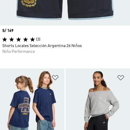
Precio
S/ 169
(3)
Shorts Locales Selección Argentina 26 Niños
Niño Performance
Añadir a la lista de deseos
Añ