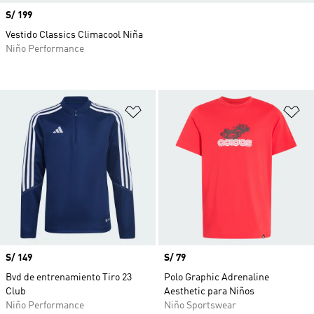
Precio
S/ 199
Vestido Classics Climacool Niña
Niño Performance
Añadir a la lista de deseos
Añ
Precio
S/ 149
Precio
S/ 79
Bvd de entrenamiento Tiro 23
Polo Graphic Adrenaline
Club
Aesthetic para Niños
Niño Performance
Niño Sportswear