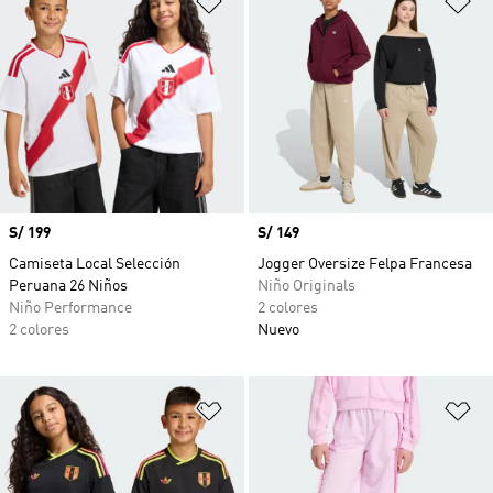
Precio
S/ 199
Precio
S/ 149
Camiseta Local Selección
Jogger Oversize Felpa Francesa
Peruana 26 Niños
Niño Originals
Niño Performance
2 colores
2 colores
Nuevo
Añadir a la lista de deseos
Añ