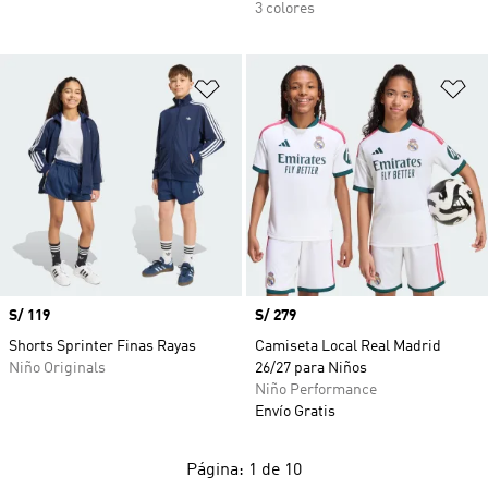
3 colores
Añadir a la lista de deseos
Añ
Precio
S/ 119
Precio
S/ 279
Shorts Sprinter Finas Rayas
Camiseta Local Real Madrid
Niño Originals
26/27 para Niños
Niño Performance
Envío Gratis
Página: 1 de 10