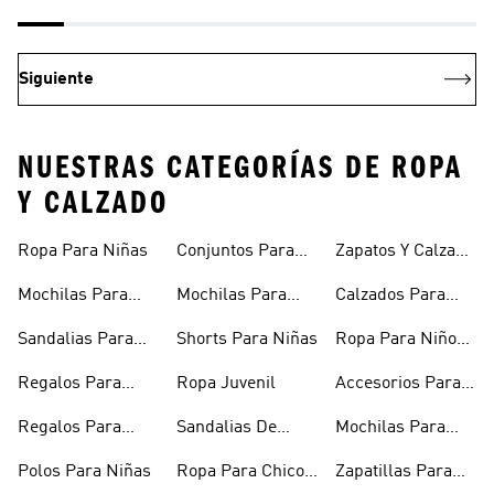
Siguiente
NUESTRAS CATEGORÍAS DE ROPA
Y CALZADO
Ropa Para Niñas
Conjuntos Para
Zapatos Y Calzado
Niñas
Para Niñas
Mochilas Para
Mochilas Para
Calzados Para
Niñas
Adolescentes
Niños
Sandalias Para
Shorts Para Niñas
Ropa Para Niños
Niñas
De Invierno
Regalos Para
Ropa Juvenil
Accesorios Para
Niñas
Niños
Regalos Para
Sandalias De
Mochilas Para
Adolescentes
Verano Para
Niños
Polos Para Niñas
Ropa Para Chicos
Zapatillas Para
Niñas