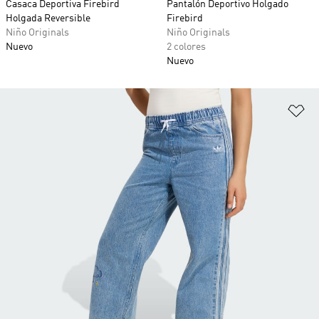
Casaca Deportiva Firebird
Pantalón Deportivo Holgado
Holgada Reversible
Firebird
Niño Originals
Niño Originals
Nuevo
2 colores
Nuevo
Añ