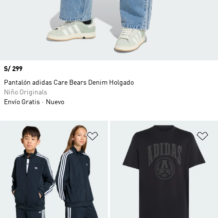
Precio
S/ 299
Pantalón adidas Care Bears Denim Holgado
Niño Originals
Envío Gratis
Nuevo
Añadir a la lista de deseos
Añ