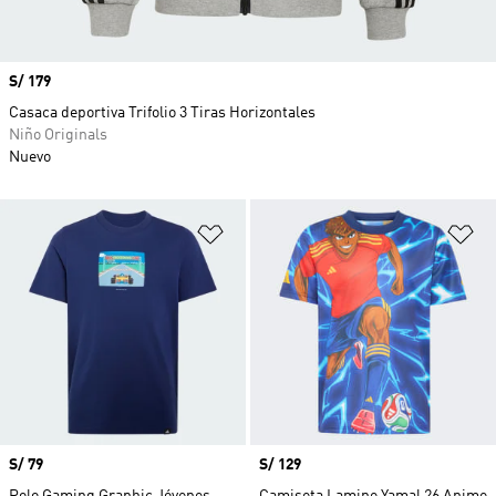
Precio
S/ 179
Casaca deportiva Trifolio 3 Tiras Horizontales
Niño Originals
Nuevo
Añadir a la lista de deseos
Añ
Precio
S/ 79
Precio
S/ 129