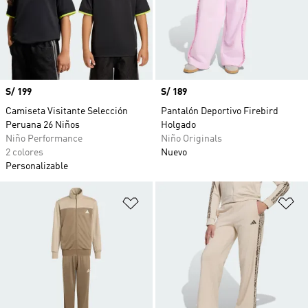
Precio
S/ 199
Precio
S/ 189
Camiseta Visitante Selección
Pantalón Deportivo Firebird
Peruana 26 Niños
Holgado
Niño Performance
Niño Originals
2 colores
Nuevo
Personalizable
Añadir a la lista de deseos
Añ