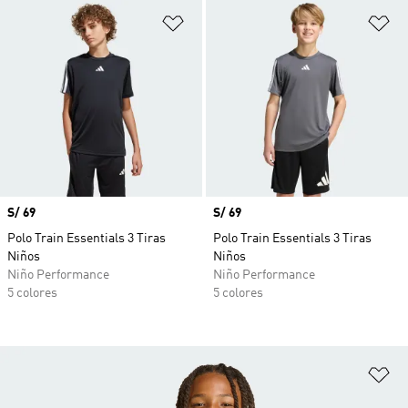
Añadir a la lista de deseos
Añ
Precio
S/ 69
Precio
S/ 69
Polo Train Essentials 3 Tiras
Polo Train Essentials 3 Tiras
Niños
Niños
Niño Performance
Niño Performance
5 colores
5 colores
Añ