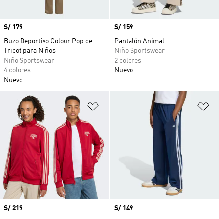
Precio
S/ 179
Precio
S/ 159
Buzo Deportivo Colour Pop de
Pantalón Animal
Tricot para Niños
Niño Sportswear
Niño Sportswear
2 colores
4 colores
Nuevo
Nuevo
Añadir a la lista de deseos
Añ
Precio
S/ 219
Precio
S/ 149