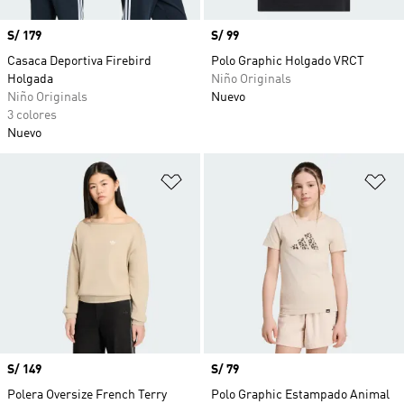
Precio
S/ 179
Precio
S/ 99
Casaca Deportiva Firebird
Polo Graphic Holgado VRCT
Holgada
Niño Originals
Niño Originals
Nuevo
3 colores
Nuevo
Añadir a la lista de deseos
Añ
Precio
S/ 149
Precio
S/ 79
Polera Oversize French Terry
Polo Graphic Estampado Animal