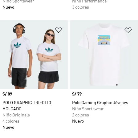
Niño Sportswear
Niño Performance
Nuevo
3 colores
Añadir a la lista de deseos
Añ
Precio
S/ 89
Precio
S/ 79
POLO GRAPHIC TRIFOLIO
Polo Gaming Graphic Jóvenes
HOLGADO
Niño Sportswear
Niño Originals
2 colores
4 colores
Nuevo
Nuevo