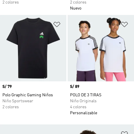
2 colores
2 colores
Nuevo
Añadir a la lista de deseos
Añ
Precio
S/ 79
Precio
S/ 89
Polo Graphic Gaming Niños
POLO DE 3 TIRAS
Niño Sportswear
Niño Originals
2 colores
4 colores
Personalizable
Añ