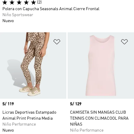
(2)
Polera con Capucha Seasonals Animal Cierre Frontal
Niño Sportswear
Nuevo
Añadir a la lista de deseos
Añ
Precio
S/ 119
Precio
S/ 129
Licras Deportivas Estampado
CAMISETA SIN MANGAS CLUB
Animal Print Pretina Media
TENNIS CON CLIMACOOL PARA
Niño Performance
NIÑAS
Nuevo
Niño Performance