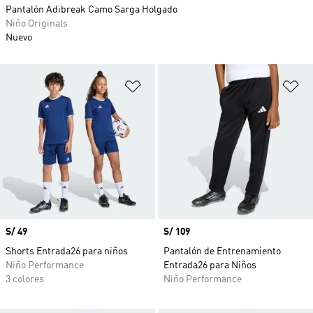
Pantalón Adibreak Camo Sarga Holgado
Niño Originals
Nuevo
Añadir a la lista de deseos
Añ
Precio
S/ 49
Precio
S/ 109
Shorts Entrada26 para niños
Pantalón de Entrenamiento
Niño Performance
Entrada26 para Niños
3 colores
Niño Performance