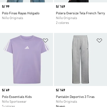
Precio
S/ 99
Precio
S/ 149
Polo Finas Rayas Holgado
Polera Oversize Tela French Terry
Niño Originals
Niño Originals
2 colores
Añadir a la lista de deseos
Añ
Precio
S/ 69
Precio
S/ 149
Polo Essentials Kids
Pantalón Deportivo 3 Tiras
Niño Sportswear
Niño Originals
5 colores
Nuevo