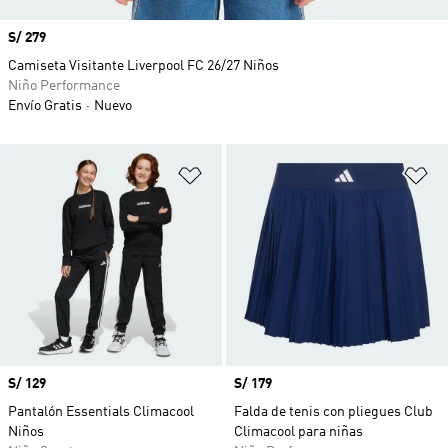
Precio
S/ 279
Camiseta Visitante Liverpool FC 26/27 Niños
Niño Performance
Envío Gratis
Nuevo
Añadir a la lista de deseos
Añ
Precio
S/ 129
Precio
S/ 179
Pantalón Essentials Climacool
Falda de tenis con pliegues Club
Niños
Climacool para niñas