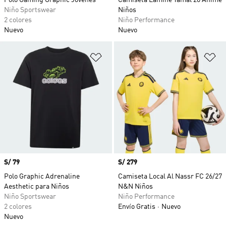
Polo Gaming Graphic Jóvenes
Camiseta Lamine Yamal 26 Anime
Niño Sportswear
Niños
2 colores
Niño Performance
Nuevo
Nuevo
Añadir a la lista de deseos
Añ
Precio
S/ 79
Precio
S/ 279
Polo Graphic Adrenaline
Camiseta Local Al Nassr FC 26/27
Aesthetic para Niños
N&N Niños
Niño Sportswear
Niño Performance
2 colores
Envío Gratis
Nuevo
Nuevo