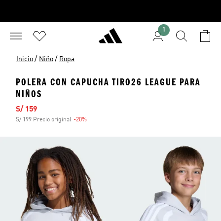
1
/
/
Inicio
Niño
Ropa
POLERA CON CAPUCHA TIRO26 LEAGUE PARA
NIÑOS
Precio de venta
S/ 159
S/ 199 Precio original
-20%
Descuento