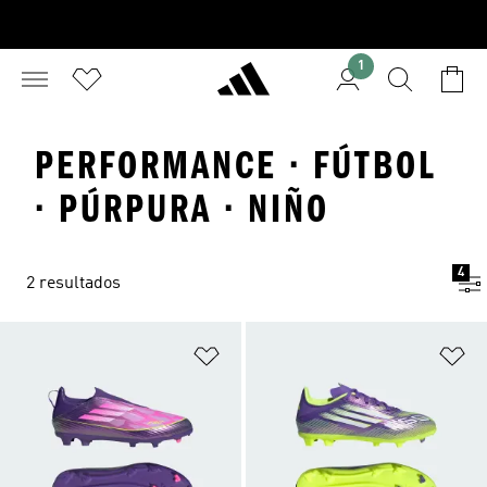
1
PERFORMANCE · FÚTBOL
· PÚRPURA · NIÑO
4
2 resultados
Añadir a la lista de deseos
Añ