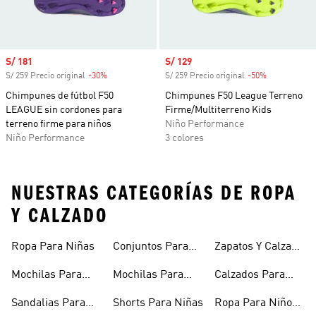
Precio de venta
S/ 181
Precio de venta
S/ 129
S/ 259 Precio original
-30%
Descuento
S/ 259 Precio original
-50%
Descuento
Chimpunes de fútbol F50
Chimpunes F50 League Terreno
LEAGUE sin cordones para
Firme/Multiterreno Kids
terreno firme para niños
Niño Performance
Niño Performance
3 colores
NUESTRAS CATEGORÍAS DE ROPA
Y CALZADO
Ropa Para Niñas
Conjuntos Para
Zapatos Y Calzado
Niñas
Para Niñas
Mochilas Para
Mochilas Para
Calzados Para
Niñas
Adolescentes
Niños
Sandalias Para
Shorts Para Niñas
Ropa Para Niños