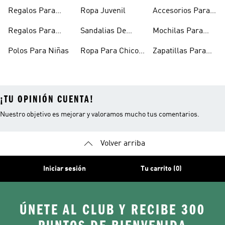
Niñas
De Invierno
Regalos Para
Ropa Juvenil
Accesorios Para
Niñas
Niños
Regalos Para
Sandalias De
Mochilas Para
Adolescentes
Verano Para
Niños
Polos Para Niñas
Ropa Para Chicos
Zapatillas Para
Niñas
Adolescentes
Futsal Para Niños
¡TU OPINIÓN CUENTA!
Nuestro objetivo es mejorar y valoramos mucho tus comentarios.
Volver arriba
Iniciar sesión
Tu carrito (0)
ÚNETE AL CLUB Y RECIBE 300