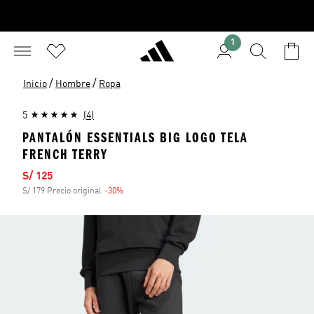
1
/
/
Inicio
Hombre
Ropa
5
(4)
PANTALÓN ESSENTIALS BIG LOGO TELA
FRENCH TERRY
Precio de venta
S/ 125
S/ 179 Precio original
-30%
Descuento