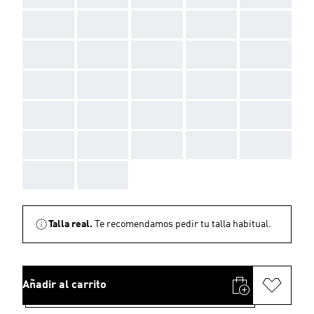
AAA
AAA
AAA
AAA
AAA
AAA
AAA
AAA
AAA
AAA
AAA
AAA
AAA
AAA
AAA
AAA
AAA
AAA
AAA
AAA
AAA
AAA
AAA
AAA
AAA
AAA
AAA
Talla real.
Te recomendamos pedir tu talla habitual.
Añadir al carrito