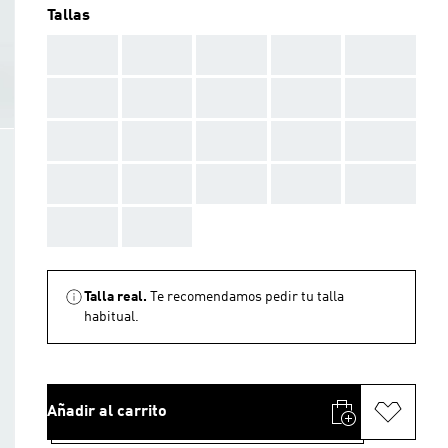
Tallas
AAA
AAA
AAA
AAA
AAA
AAA
AAA
AAA
AAA
AAA
AAA
AAA
AAA
AAA
AAA
AAA
AAA
AAA
AAA
AAA
AAA
AAA
Talla real.
Te recomendamos pedir tu talla
habitual.
Añadir al carrito