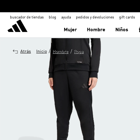
buscador de tiendas
blog
ayuda
pedidos y devoluciones
gift cards
Mujer
Hombre
Niños
/
/
Atrás
Inicio
Hombre
Ropa