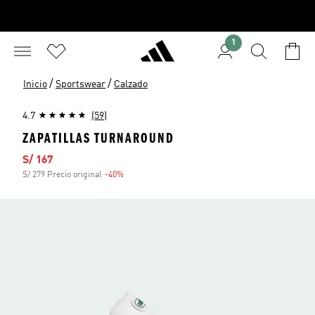
1
/
/
Inicio
Sportswear
Calzado
4.7
(59)
ZAPATILLAS TURNAROUND
Precio de venta
S/ 167
S/ 279 Precio original
-40%
Descuento