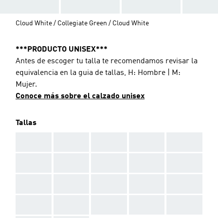
Cloud White / Collegiate Green / Cloud White
***PRODUCTO UNISEX***
Antes de escoger tu talla te recomendamos revisar la
equivalencia en la guia de tallas, H: Hombre | M:
Mujer.
Conoce más sobre el calzado unisex
Tallas
AAA
AAA
AAA
AAA
AAA
AAA
AAA
AAA
AAA
AAA
AAA
AAA
AAA
AAA
AAA
AAA
AAA
AAA
AAA
AAA