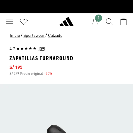
1
/
/
Inicio
Sportswear
Calzado
4.7
(59)
ZAPATILLAS TURNAROUND
Precio de venta
S/ 195
S/ 279 Precio original
-30%
Descuento