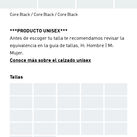
Core Black / Core Black / Core Black
***PRODUCTO UNISEX***
Antes de escoger tu talla te recomendamos revisar la
equivalencia en la guia de tallas, H: Hombre | M:
Mujer.
Conoce más sobre el calzado unisex
Tallas
AAA
AAA
AAA
AAA
AAA
AAA
AAA
AAA
AAA
AAA
AAA
AAA
AAA
AAA
AAA
AAA
AAA
AAA
AAA
AAA