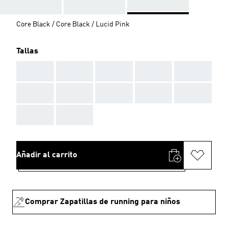
Core Black / Core Black / Lucid Pink
Tallas
AAA
AAA
AAA
AAA
AAA
AAA
AAA
AAA
AAA
AAA
AAA
AAA
Añadir al carrito
Comprar Zapatillas de running para niños