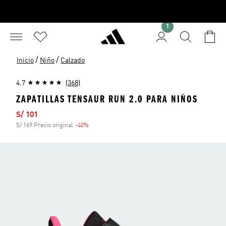
1
/
/
Inicio
Niño
Calzado
4.7
(368)
ZAPATILLAS TENSAUR RUN 2.0 PARA NIÑOS
Precio de venta
S/ 101
S/ 169 Precio original
-40%
Descuento