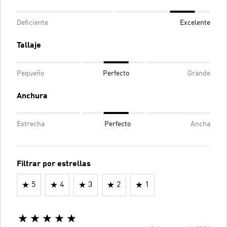
Deficiente
Excelente
Tallaje
Pequeño
Perfecto
Grande
Anchura
Estrecha
Perfecto
Ancha
Filtrar por estrellas
5
4
3
2
1