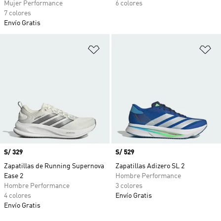
Mujer Performance
6 colores
7 colores
Envío Gratis
Añadir a la lista de deseos
Añ
Precio
S/ 329
Precio
S/ 529
Zapatillas de Running Supernova
Zapatillas Adizero SL 2
Ease 2
Hombre Performance
Hombre Performance
3 colores
4 colores
Envío Gratis
Envío Gratis