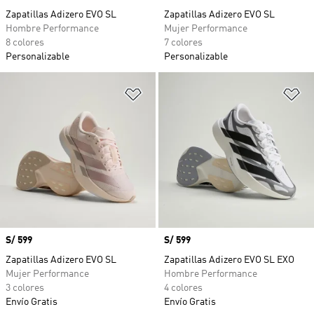
Zapatillas Adizero EVO SL
Zapatillas Adizero EVO SL
Hombre Performance
Mujer Performance
8 colores
7 colores
Personalizable
Personalizable
Añadir a la lista de deseos
Añ
Precio
S/ 599
Precio
S/ 599
Zapatillas Adizero EVO SL
Zapatillas Adizero EVO SL EXO
Mujer Performance
Hombre Performance
3 colores
4 colores
Envío Gratis
Envío Gratis