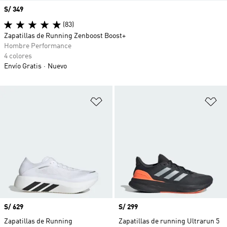
Precio
S/ 349
(83)
Zapatillas de Running Zenboost Boost+
Hombre Performance
4 colores
Envío Gratis
Nuevo
Añadir a la lista de deseos
Añ
Precio
S/ 629
Precio
S/ 299
Zapatillas de Running
Zapatillas de running Ultrarun 5