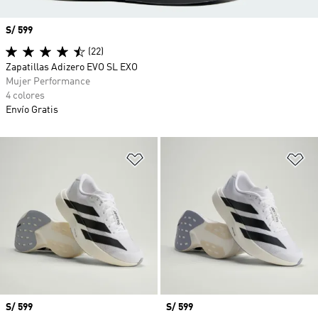
Precio
S/ 599
(22)
Zapatillas Adizero EVO SL EXO
Mujer Performance
4 colores
Envío Gratis
Añadir a la lista de deseos
Añ
Precio
S/ 599
Precio
S/ 599