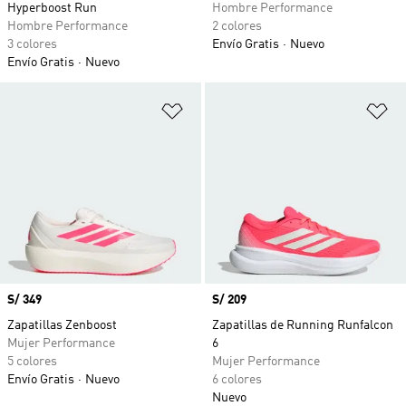
Hyperboost Run
Hombre Performance
Hombre Performance
2 colores
3 colores
Envío Gratis
Nuevo
Envío Gratis
Nuevo
Añadir a la lista de deseos
Añ
Precio
S/ 349
Precio
S/ 209
Zapatillas Zenboost
Zapatillas de Running Runfalcon
Mujer Performance
6
5 colores
Mujer Performance
Envío Gratis
Nuevo
6 colores
Nuevo