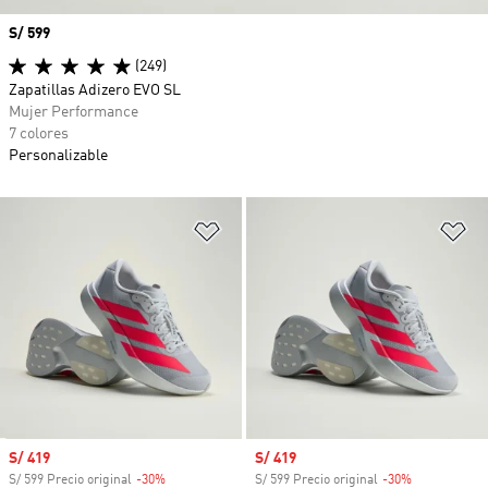
Precio
S/ 599
(249)
Zapatillas Adizero EVO SL
Mujer Performance
7 colores
Personalizable
Añadir a la lista de deseos
Añ
Precio de venta
S/ 419
Precio de venta
S/ 419
S/ 599 Precio original
-30%
Descuento
S/ 599 Precio original
-30%
Descuento