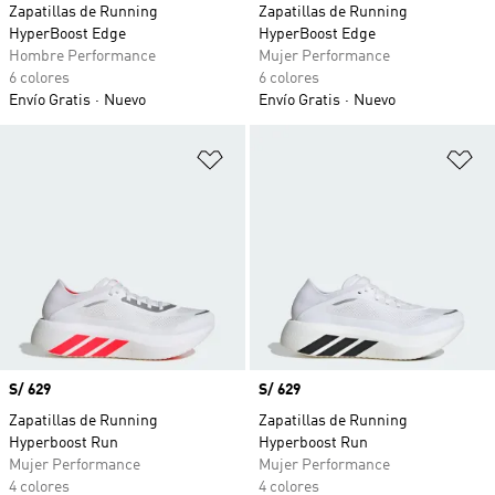
Zapatillas de Running
Zapatillas de Running
HyperBoost Edge
HyperBoost Edge
Hombre Performance
Mujer Performance
6 colores
6 colores
Envío Gratis
Nuevo
Envío Gratis
Nuevo
Añadir a la lista de deseos
Añ
Precio
S/ 629
Precio
S/ 629
Zapatillas de Running
Zapatillas de Running
Hyperboost Run
Hyperboost Run
Mujer Performance
Mujer Performance
4 colores
4 colores