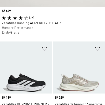
Precio
S/ 629
(75)
Zapatillas Running ADIZERO EVO SL ATR
Hombre Performance
Envío Gratis
Añadir a la lista de deseos
Añ
Precio
S/ 189
Precio
S/ 329
Zapatillas RESPONSE RUNNER 2
Zapatillas de Running Supernova