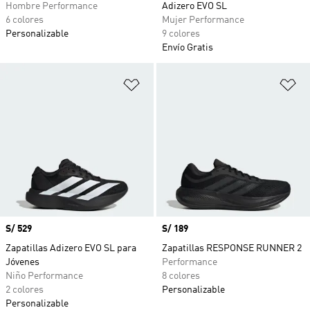
Hombre Performance
Adizero EVO SL
6 colores
Mujer Performance
Personalizable
9 colores
Envío Gratis
Añadir a la lista de deseos
Añ
Precio
S/ 529
Precio
S/ 189
Zapatillas Adizero EVO SL para
Zapatillas RESPONSE RUNNER 2
Jóvenes
Performance
Niño Performance
8 colores
2 colores
Personalizable
Personalizable