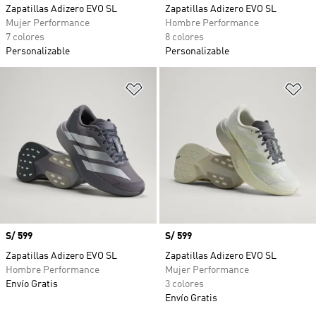
Zapatillas Adizero EVO SL
Zapatillas Adizero EVO SL
Mujer Performance
Hombre Performance
7 colores
8 colores
Personalizable
Personalizable
Añadir a la lista de deseos
Añ
Precio
S/ 599
Precio
S/ 599
Zapatillas Adizero EVO SL
Zapatillas Adizero EVO SL
Hombre Performance
Mujer Performance
Envío Gratis
3 colores
Envío Gratis