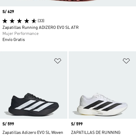
Precio
S/ 629
(33)
Zapatillas Running ADIZERO EVO SL ATR
Mujer Performance
Envío Gratis
Añadir a la lista de deseos
Añ
Precio
S/ 599
Precio
S/ 599
Zapatillas Adizero EVO SL Woven
ZAPATILLAS DE RUNNING