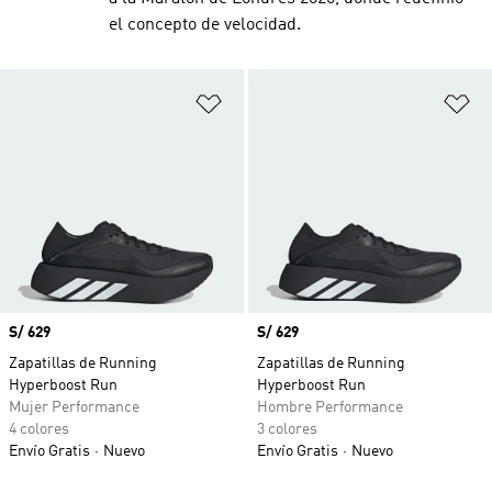
el concepto de velocidad.
Añadir a la lista de deseos
Añ
Precio
S/ 629
Precio
S/ 629
Zapatillas de Running
Zapatillas de Running
Hyperboost Run
Hyperboost Run
Mujer Performance
Hombre Performance
4 colores
3 colores
Envío Gratis
Nuevo
Envío Gratis
Nuevo