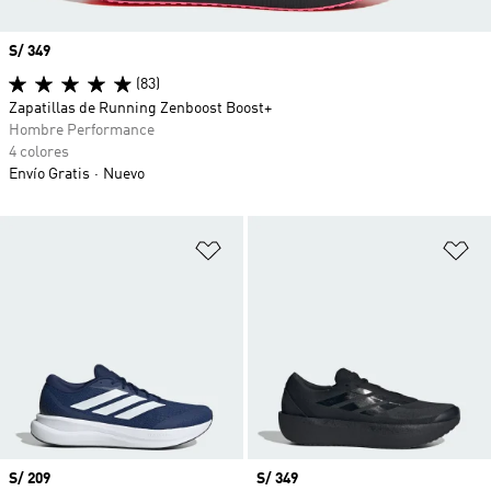
Precio
S/ 349
(83)
Zapatillas de Running Zenboost Boost+
Hombre Performance
4 colores
Envío Gratis
Nuevo
Añadir a la lista de deseos
Añ
Precio
S/ 209
Precio
S/ 349