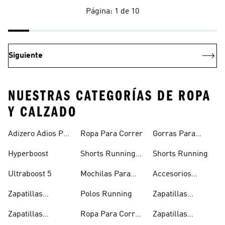
Página: 1 de 10
Siguiente
NUESTRAS CATEGORÍAS DE ROPA
Y CALZADO
Adizero Adios Pro
Ropa Para Correr
Gorras Para
4
Correr
Hyperboost
Shorts Running
Shorts Running
Hombre
Ultraboost 5
Mochilas Para
Accesorios
Correr
Running
Zapatillas
Polos Running
Zapatillas
Running Hombre
Running En
Zapatillas
Ropa Para Correr
Zapatillas
Oferta