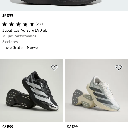
Precio
S/ 599
(230)
Zapatillas Adizero EVO SL
Mujer Performance
3 colores
Envío Gratis
Nuevo
Añadir a la lista de deseos
Añ
Precio
S/ 599
Precio
S/ 599