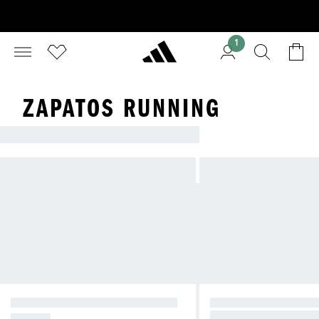
1
ZAPATOS RUNNING
CORRE CON EL CALZADO IDEAL PARA TU OBJ
ZAPATILLAS PARA CORRER A
ZAPATILLAS PARA
Desafia tus límites co
DIARIO