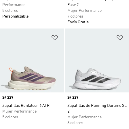
Performance
Ease 2
8 colores
Mujer Performance
Personalizable
7 colores
Envío Gratis
Añadir a la lista de deseos
Añ
Precio
S/ 229
Precio
S/ 229
Zapatillas Runfalcon 6 ATR
Zapatillas de Running Duramo SL
Mujer Performance
2
5 colores
Mujer Performance
8 colores