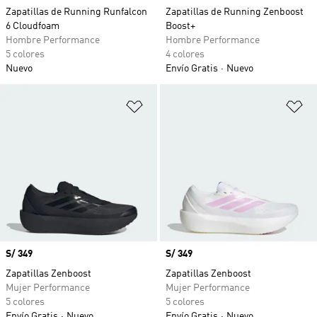
Zapatillas de Running Runfalcon
Zapatillas de Running Zenboost
6 Cloudfoam
Boost+
Hombre Performance
Hombre Performance
5 colores
4 colores
Nuevo
Envío Gratis
Nuevo
Añadir a la lista de deseos
Añ
Precio
S/ 349
Precio
S/ 349
Zapatillas Zenboost
Zapatillas Zenboost
Mujer Performance
Mujer Performance
5 colores
5 colores
Envío Gratis
Nuevo
Envío Gratis
Nuevo