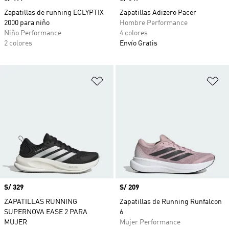
Zapatillas de running ECLYPTIX
Zapatillas Adizero Pacer
2000 para niño
Hombre Performance
Niño Performance
4 colores
2 colores
Envío Gratis
Añadir a la lista de deseos
Añ
Precio
S/ 329
Precio
S/ 209
ZAPATILLAS RUNNING
Zapatillas de Running Runfalcon
SUPERNOVA EASE 2 PARA
6
MUJER
Mujer Performance