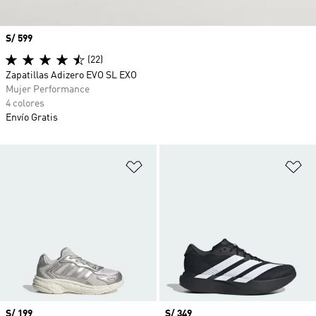
Precio
S/ 599
(22)
Zapatillas Adizero EVO SL EXO
Mujer Performance
4 colores
Envío Gratis
Añadir a la lista de deseos
Añ
Precio
S/ 199
Precio
S/ 349