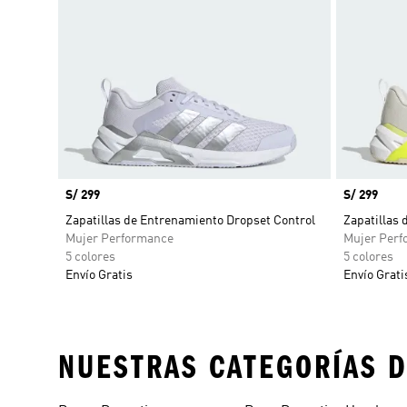
Precio
S/ 299
Precio
S/ 299
Zapatillas de Entrenamiento Dropset Control
Zapatillas 
Mujer Performance
Mujer Perf
5 colores
5 colores
Envío Gratis
Envío Grati
NUESTRAS CATEGORÍAS D