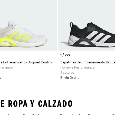
Precio
S/ 299
de Entrenamiento Dropset Control
Zapatillas de Entrenamiento Drops
ormance
Hombre Performance
4 colores
s
Envío Gratis
E ROPA Y CALZADO