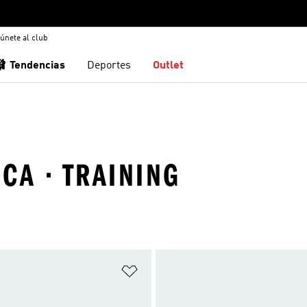
únete al club
🩰 Tendencias
Deportes
Outlet
ICA · TRAINING
sta de deseos
Añadir a la lista de deseos