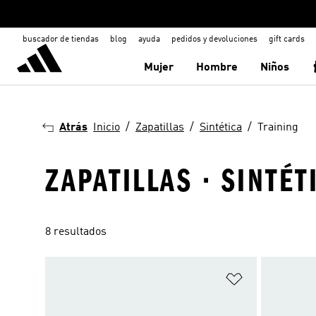
buscador de tiendas
blog
ayuda
pedidos y devoluciones
gift cards
Mujer
Hombre
Niños
Atrás
Inicio
Zapatillas
Sintética
Training
ZAPATILLAS · SINTÉT
8 resultados
Añadir a la li