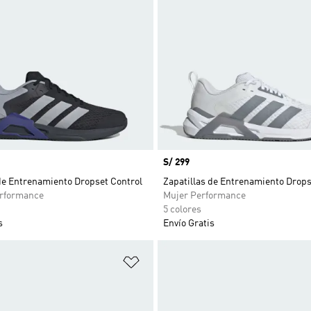
Precio
S/ 299
de Entrenamiento Dropset Control
Zapatillas de Entrenamiento Drops
rformance
Mujer Performance
5 colores
s
Envío Gratis
sta de deseos
Añadir a la lista de deseos