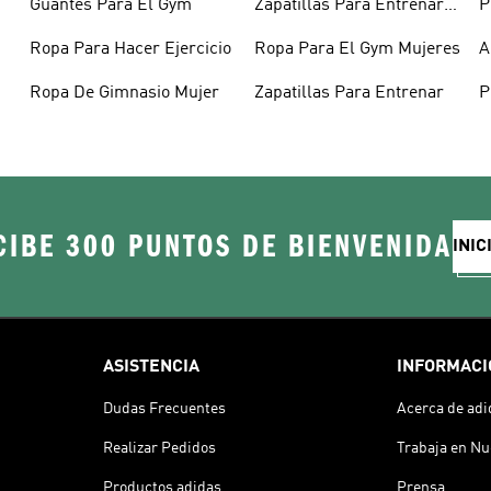
Guantes Para El Gym
Zapatillas Para Entrenar
P
Mujer
C
Ropa Para Hacer Ejercicio
Ropa Para El Gym Mujeres
A
E
Ropa De Gimnasio Mujer
Zapatillas Para Entrenar
P
CIBE 300 PUNTOS DE BIENVENIDA
INIC
ASISTENCIA
INFORMACI
Dudas Frecuentes
Acerca de adi
Realizar Pedidos
Trabaja en Nu
Productos adidas
Prensa