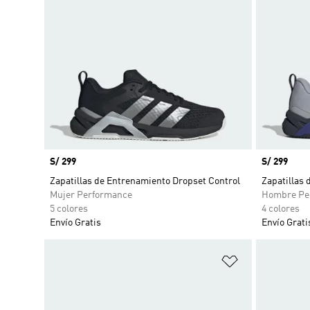
Precio
S/ 299
Precio
S/ 299
Zapatillas de Entrenamiento Dropset Control
Zapatillas 
Mujer Performance
Hombre Pe
5 colores
4 colores
Envío Gratis
Envío Grati
Añadir a la li