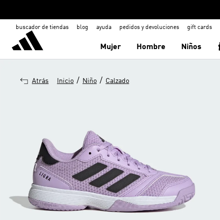
buscador de tiendas
blog
ayuda
pedidos y devoluciones
gift cards
Mujer
Hombre
Niños
/
/
Atrás
Inicio
Niño
Calzado