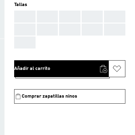
Tallas
AAA
AAA
AAA
AAA
AAA
AAA
AAA
AAA
AAA
AAA
AAA
Añadir al carrito
Comprar zapatillas ninos