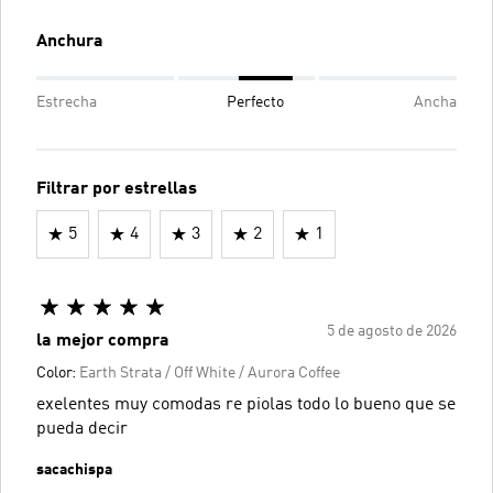
Anchura
Estrecha
Perfecto
Ancha
Filtrar por estrellas
5
4
3
2
1
5 de agosto de 2026
la mejor compra
Color:
Earth Strata / Off White / Aurora Coffee
exelentes muy comodas re piolas todo lo bueno que se
pueda decir
sacachispa