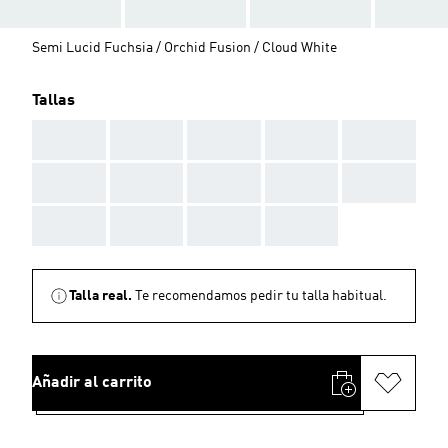
Semi Lucid Fuchsia / Orchid Fusion / Cloud White
Tallas
AAA
AAA
AAA
AAA
AAA
AAA
AAA
AAA
AAA
AAA
AAA
AAA
AAA
AAA
Talla real.
Te recomendamos pedir tu talla habitual.
Añadir al carrito