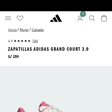
1
/
/
Inicio
Mujer
Calzado
4.9
(36)
ZAPATILLAS ADIDAS GRAND COURT 3.0
Precio
S/ 259