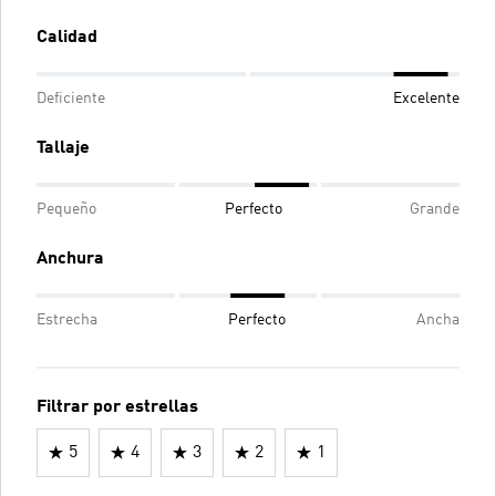
Calidad
Deficiente
Excelente
Tallaje
Pequeño
Perfecto
Grande
Anchura
Estrecha
Perfecto
Ancha
Filtrar por estrellas
5
4
3
2
1