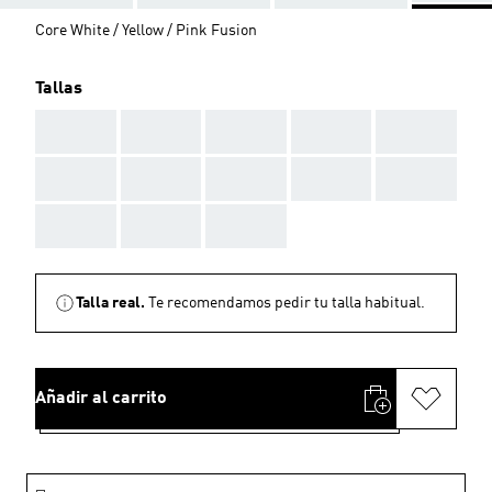
Core White / Yellow / Pink Fusion
Tallas
AAA
AAA
AAA
AAA
AAA
AAA
AAA
AAA
AAA
AAA
AAA
AAA
AAA
Talla real.
Te recomendamos pedir tu talla habitual.
Añadir al carrito