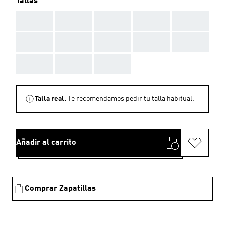
Tallas
AAA
AAA
AAA
AAA
AAA
AAA
AAA
AAA
AAA
AAA
AAA
AAA
AAA
Talla real.
Te recomendamos pedir tu talla habitual.
Añadir al carrito
Comprar Zapatillas