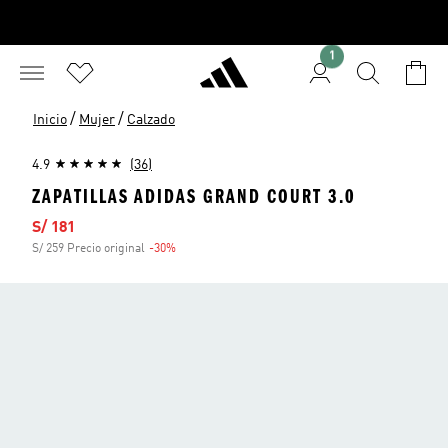
1
/
/
Inicio
Mujer
Calzado
4.9
(36)
ZAPATILLAS ADIDAS GRAND COURT 3.0
Precio de venta
S/ 181
S/ 259 Precio original
-30%
Descuento