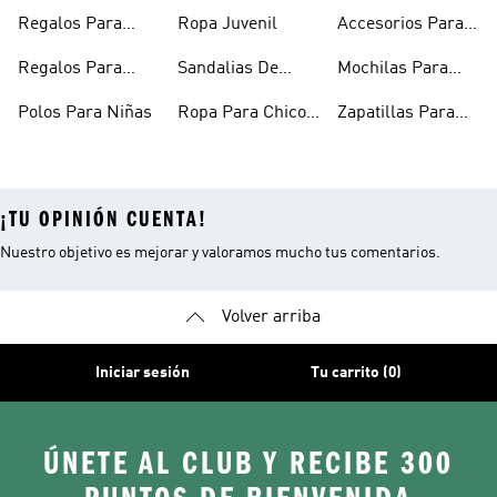
Niñas
De Invierno
Regalos Para
Ropa Juvenil
Accesorios Para
Niñas
Niños
Regalos Para
Sandalias De
Mochilas Para
Adolescentes
Verano Para
Niños
Polos Para Niñas
Ropa Para Chicos
Zapatillas Para
Niñas
Adolescentes
Futsal Para Niños
¡TU OPINIÓN CUENTA!
Nuestro objetivo es mejorar y valoramos mucho tus comentarios.
Volver arriba
Iniciar sesión
Tu carrito (0)
ÚNETE AL CLUB Y RECIBE 300