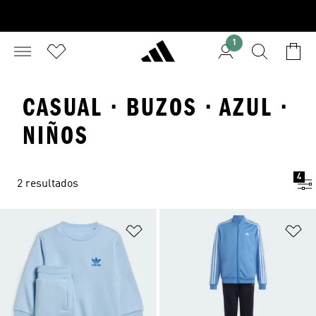
1
CASUAL · BUZOS · AZUL ·
NIÑOS
4
2 resultados
Añadir a la lista de deseos
Añ