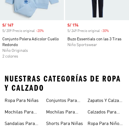
Precio de venta
S/ 167
Precio de venta
S/ 174
S/ 209 Precio original
-20%
Descuento
S/ 249 Precio original
-30%
Descuento
Conjunto Polera Adicolor Cuello
Buzo Essentials con las 3 Tiras
Redondo
Niño Sportswear
Niño Originals
2 colores
NUESTRAS CATEGORÍAS DE ROPA
Y CALZADO
Ropa Para Niñas
Conjuntos Para
Zapatos Y Calzado
Niñas
Para Niñas
Mochilas Para
Mochilas Para
Calzados Para
Niñas
Adolescentes
Niños
Sandalias Para
Shorts Para Niñas
Ropa Para Niños