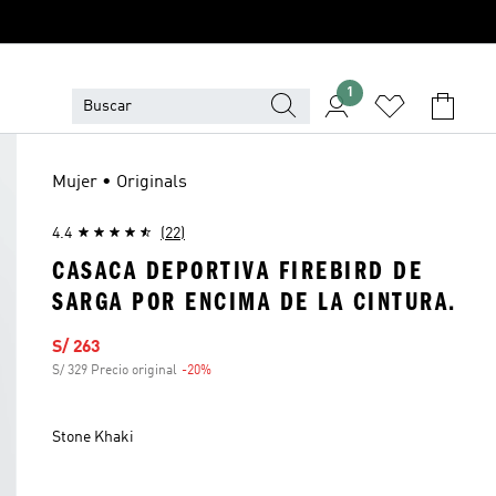
1
Mujer • Originals
4.4
(22)
CASACA DEPORTIVA FIREBIRD DE
SARGA POR ENCIMA DE LA CINTURA.
Precio de venta
S/ 263
S/ 329 Precio original
-20%
Descuento
Stone Khaki