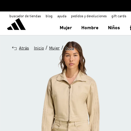
buscador de tiendas
blog
ayuda
pedidos y devoluciones
gift cards
Mujer
Hombre
Niños
/
/
Atrás
Inicio
Mujer
Ropa