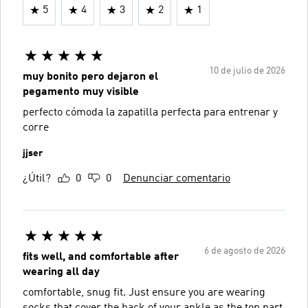
5
4
3
2
1
10 de julio de 2026
muy bonito pero dejaron el
pegamento muy visible
perfecto cómoda la zapatilla perfecta para entrenar y
corre
jjser
¿Útil?
0
0
Denunciar comentario
6 de agosto de 2026
fits well, and comfortable after
wearing all day
comfortable, snug fit. Just ensure you are wearing
socks that cover the back of your ankle as the top part