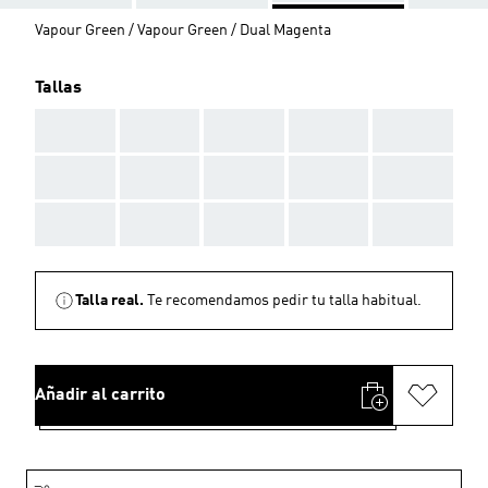
Vapour Green / Vapour Green / Dual Magenta
Tallas
AAA
AAA
AAA
AAA
AAA
AAA
AAA
AAA
AAA
AAA
AAA
AAA
AAA
AAA
AAA
Talla real.
Te recomendamos pedir tu talla habitual.
Añadir al carrito