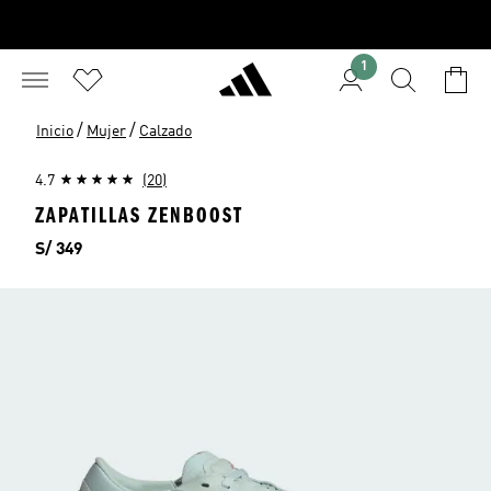
1
/
/
Inicio
Mujer
Calzado
4.7
(20)
ZAPATILLAS ZENBOOST
Precio
S/ 349