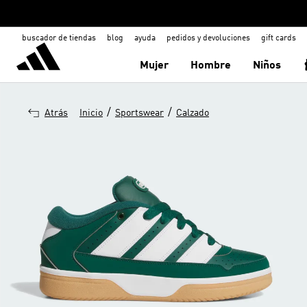
buscador de tiendas
blog
ayuda
pedidos y devoluciones
gift cards
Mujer
Hombre
Niños
/
/
Atrás
Inicio
Sportswear
Calzado