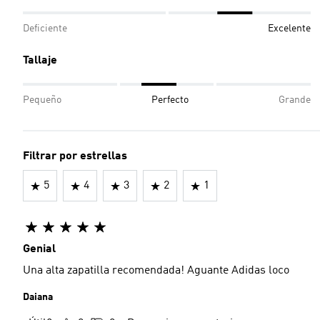
Deficiente
Excelente
Tallaje
Pequeño
Perfecto
Grande
Filtrar por estrellas
5
4
3
2
1
Genial
Una alta zapatilla recomendada! Aguante Adidas loco
Daiana