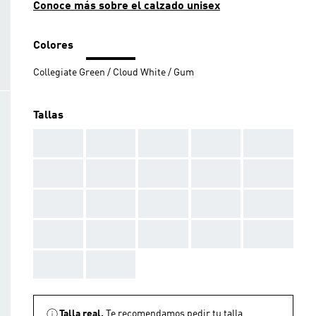
Conoce más sobre el calzado unisex
Colores
Collegiate Green / Cloud White / Gum
Tallas
AAA
AAA
AAA
AAA
AAA
AAA
AAA
AAA
AAA
AAA
AAA
AAA
AAA
AAA
AAA
AAA
AAA
AAA
AAA
AAA
AAA
AAA
Talla real.
Te recomendamos pedir tu talla