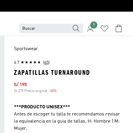
1
Sportswear
4.7
(65)
ZAPATILLAS TURNAROUND
Precio de venta
S/ 195
S/ 279 Precio original
-30%
Descuento
***PRODUCTO UNISEX***
Antes de escoger tu talla te recomendamos revisar
la equivalencia en la guia de tallas, H: Hombre | M:
Mujer.