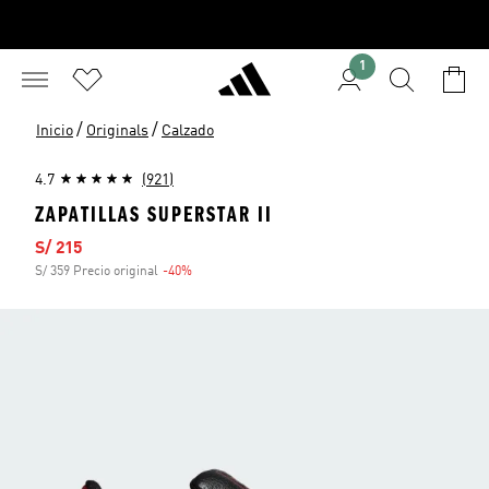
1
/
/
Inicio
Originals
Calzado
4.7
(921)
ZAPATILLAS SUPERSTAR II
Precio de venta
S/ 215
S/ 359 Precio original
-40%
Descuento