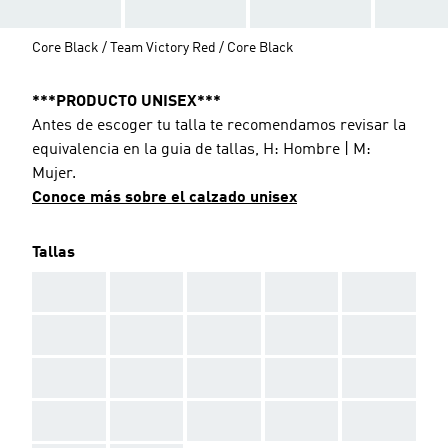
Core Black / Team Victory Red / Core Black
***PRODUCTO UNISEX***
Antes de escoger tu talla te recomendamos revisar la
equivalencia en la guia de tallas, H: Hombre | M:
Mujer.
Conoce más sobre el calzado unisex
Tallas
AAA
AAA
AAA
AAA
AAA
AAA
AAA
AAA
AAA
AAA
AAA
AAA
AAA
AAA
AAA
AAA
AAA
AAA
AAA
AAA