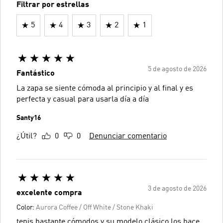
Filtrar por estrellas
5
4
3
2
1
5 de agosto de 2026
Fantástico
La zapa se siente cómoda al principio y al final y es
perfecta y casual para usarla día a día
Santy16
¿Útil?
0
0
Denunciar comentario
3 de agosto de 2026
excelente compra
Color:
Aurora Coffee / Off White / Stone Khaki
tenis bastante cómodos y su modelo clásico los hace