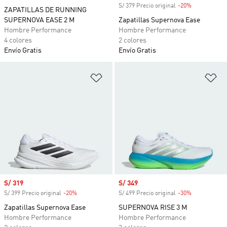
S/ 379 Precio original
-20%
Descuento
ZAPATILLAS DE RUNNING
SUPERNOVA EASE 2 M
Zapatillas Supernova Ease
Hombre Performance
Hombre Performance
4 colores
2 colores
Envío Gratis
Envío Gratis
Añadir a la lista de deseos
Añ
Precio de venta
S/ 319
Precio de venta
S/ 349
S/ 399 Precio original
-20%
Descuento
S/ 499 Precio original
-30%
Descuento
Zapatillas Supernova Ease
SUPERNOVA RISE 3 M
Hombre Performance
Hombre Performance