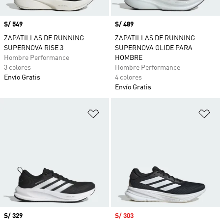
Precio
S/ 549
Precio
S/ 489
ZAPATILLAS DE RUNNING
ZAPATILLAS DE RUNNING
SUPERNOVA RISE 3
SUPERNOVA GLIDE PARA
Hombre Performance
HOMBRE
3 colores
Hombre Performance
Envío Gratis
4 colores
Envío Gratis
Añadir a la lista de deseos
Añ
Precio
S/ 329
Precio de venta
S/ 303