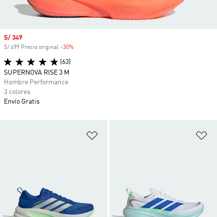
Precio de venta
S/ 349
S/ 499 Precio original
-30%
Descuento
(63)
SUPERNOVA RISE 3 M
Hombre Performance
3 colores
Envío Gratis
Añadir a la lista de deseos
Añ