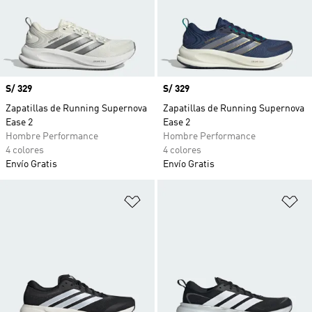
Precio
S/ 329
Precio
S/ 329
Zapatillas de Running Supernova
Zapatillas de Running Supernova
Ease 2
Ease 2
Hombre Performance
Hombre Performance
4 colores
4 colores
Envío Gratis
Envío Gratis
Añadir a la lista de deseos
Añ