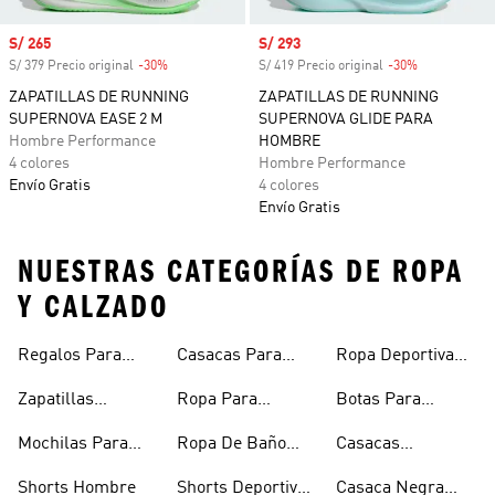
Precio de venta
S/ 265
Precio de venta
S/ 293
S/ 379 Precio original
-30%
Descuento
S/ 419 Precio original
-30%
Descuento
ZAPATILLAS DE RUNNING
ZAPATILLAS DE RUNNING
SUPERNOVA EASE 2 M
SUPERNOVA GLIDE PARA
Hombre Performance
HOMBRE
4 colores
Hombre Performance
Envío Gratis
4 colores
Envío Gratis
NUESTRAS CATEGORÍAS DE ROPA
Y CALZADO
Regalos Para
Casacas Para
Ropa Deportiva
Hombre
Hombre
Hombre
Zapatillas
Ropa Para
Botas Para
Urbanas Hombre
Hombres
Hombre
Mochilas Para
Ropa De Baño
Casacas
Hombre
Hombre
Impermeables
Shorts Hombre
Shorts Deportivos
Casaca Negra