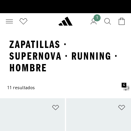
1
ZAPATILLAS ·
SUPERNOVA · RUNNING ·
HOMBRE
4
11 resultados
Añadir a la lista de deseos
Añ